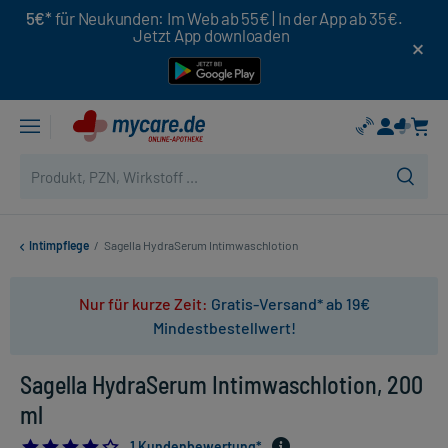
5€*
für Neukunden: Im Web ab 55€ | In der App ab 35€.
Jetzt App downloaden
Intimpflege
/
Sagella HydraSerum Intimwaschlotion
Nur für kurze Zeit:
Gratis-Versand* ab 19€
Mindestbestellwert!
Sagella HydraSerum Intimwaschlotion, 200
ml
4.0
1 Kundenbewertung*