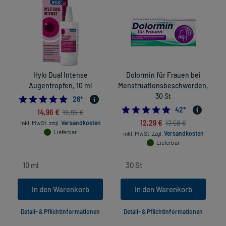
Hylo Dual Intense
Dolormin für Frauen bei
G
Augentropfen, 10 ml
Menstruationsbeschwerden,
30 St
4.8076923076923075
26
*
5.0
42
*
14,96 €
19,95 €
12,29 €
17,58 €
inkl. MwSt.
zzgl.
Versandkosten
Lieferbar
inkl. MwSt.
zzgl.
Versandkosten
Lieferbar
In den Warenkorb
In den Warenkorb
Detail- & Pflichtinformationen
Detail- & Pflichtinformationen