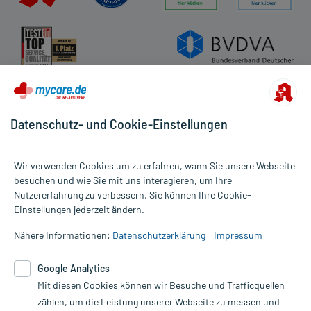
Datenschutz- und Cookie-Einstellungen
Wir verwenden Cookies um zu erfahren, wann Sie unsere Webseite
besuchen und wie Sie mit uns interagieren, um Ihre
Nutzererfahrung zu verbessern. Sie können Ihre Cookie-
Alle Preise gelten inkl. MwSt., ggf. zzgl. Versandkosten
Einstellungen jederzeit ändern.
Informationen auf dieser Website werden ausschließlich für
informative Zwecke zur Verfügung gestellt. Sie ersetzen keinesfalls
Nähere Informationen:
Datenschutzerklärung
Impressum
die Untersuchung und Behandlung durch einen Arzt. Bitte
beachten Sie, dass hierdurch weder Diagnosen gestellt noch
Google Analytics
Therapien eingeleitet werden können. | Diese Webseite benutzt
Mit diesen Cookies können wir Besuche und Trafficquellen
Google Analytics. Lesen Sie bitte dazu die wichtigen Hinweise in
unserer Datenschutzerklärung. Für den Widerruf einer Bestellung
zählen, um die Leistung unserer Webseite zu messen und