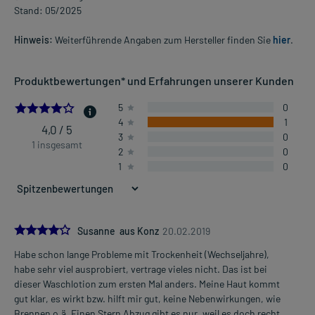
Stand: 05/2025
Hinweis:
Weiterführende Angaben zum Hersteller finden Sie
hier
.
Produktbewertungen* und Erfahrungen unserer Kunden
4.0
5
0
4
1
4,0 / 5
3
0
1 insgesamt
2
0
1
0
4.0
Susanne aus Konz
20.02.2019
Habe schon lange Probleme mit Trockenheit (Wechseljahre),
habe sehr viel ausprobiert, vertrage vieles nicht. Das ist bei
dieser Waschlotion zum ersten Mal anders. Meine Haut kommt
gut klar, es wirkt bzw. hilft mir gut, keine Nebenwirkungen, wie
Brennen o.ä. Einen Stern Abzug gibt es nur, weil es doch recht