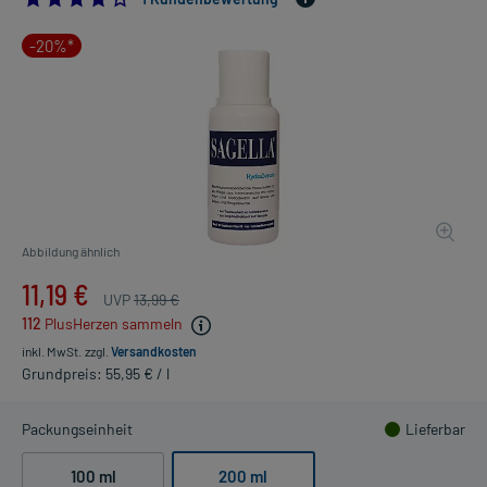
-20%*
Abbildung ähnlich
11,19 €
UVP
13,99 €
112
PlusHerzen sammeln
inkl. MwSt.
zzgl.
Versandkosten
Grundpreis: 55,95 € / l
Packungseinheit
Lieferbar
100 ml
200 ml