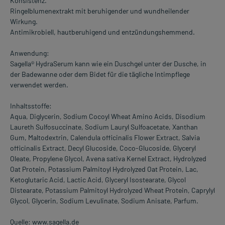
Konsistenz.
Ringelblumenextrakt mit beruhigender und wundheilender
Wirkung.
Antimikrobiell, hautberuhigend und entzündungshemmend.
Anwendung:
Sagella® HydraSerum kann wie ein Duschgel unter der Dusche, in
der Badewanne oder dem Bidet für die tägliche Intimpflege
verwendet werden.
Inhaltsstoffe:
Aqua, Diglycerin, Sodium Cocoyl Wheat Amino Acids, Disodium
Laureth Sulfosuccinate, Sodium Lauryl Sulfoacetate, Xanthan
Gum, Maltodextrin, Calendula officinalis Flower Extract, Salvia
officinalis Extract, Decyl Glucoside, Coco-Glucoside, Glyceryl
Oleate, Propylene Glycol, Avena sativa Kernel Extract, Hydrolyzed
Oat Protein, Potassium Palmitoyl Hydrolyzed Oat Protein, Lac,
Ketoglutaric Acid, Lactic Acid, Glyceryl Isostearate, Glycol
Distearate, Potassium Palmitoyl Hydrolyzed Wheat Protein, Caprylyl
Glycol, Glycerin, Sodium Levulinate, Sodium Anisate, Parfum.
Quelle: www.sagella.de