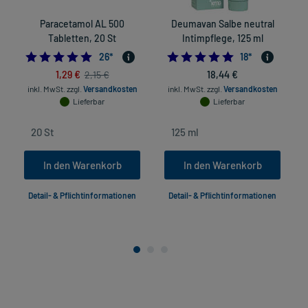
Paracetamol AL 500
Deumavan Salbe neutral
Tabletten, 20 St
Intimpflege, 125 ml
4.961538461538462
4.8333333333333
26
*
18
*
1,29 €
18,44 €
2,15 €
inkl. MwSt.
zzgl.
Versandkosten
inkl. MwSt.
zzgl.
Versandkosten
Lieferbar
Lieferbar
In den Warenkorb
In den Warenkorb
Detail- & Pflichtinformationen
Detail- & Pflichtinformationen