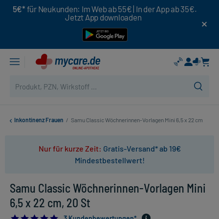
5€*
für Neukunden: Im Web ab 55€ | In der App ab 35€.
Jetzt App downloaden
Inkontinenz Frauen
/
Samu Classic Wöchnerinnen-Vorlagen Mini 6,5 x 22 cm
Nur für kurze Zeit:
Gratis-Versand* ab 19€
Mindestbestellwert!
Samu Classic Wöchnerinnen-Vorlagen Mini
6,5 x 22 cm, 20 St
5.0
3 Kundenbewertungen*