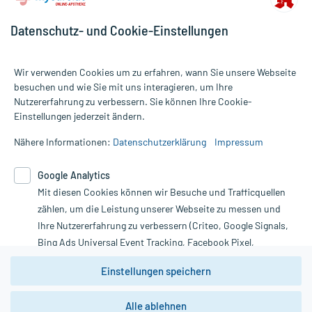
Datenschutz- und Cookie-Einstellungen
Wir verwenden Cookies um zu erfahren, wann Sie unsere Webseite
besuchen und wie Sie mit uns interagieren, um Ihre
Nutzererfahrung zu verbessern. Sie können Ihre Cookie-
Alle Preise gelten inkl. MwSt., ggf. zzgl. Versandkosten
Einstellungen jederzeit ändern.
Informationen auf dieser Website werden ausschließlich für
informative Zwecke zur Verfügung gestellt. Sie ersetzen keinesfalls
Nähere Informationen:
Datenschutzerklärung
Impressum
die Untersuchung und Behandlung durch einen Arzt. Bitte
beachten Sie, dass hierdurch weder Diagnosen gestellt noch
Google Analytics
Therapien eingeleitet werden können. | Diese Webseite benutzt
Mit diesen Cookies können wir Besuche und Trafficquellen
Google Analytics. Lesen Sie bitte dazu die wichtigen Hinweise in
unserer Datenschutzerklärung. Für den Widerruf einer Bestellung
zählen, um die Leistung unserer Webseite zu messen und
nutzen Sie das Formular:
Ihre Nutzererfahrung zu verbessern (Criteo, Google Signals,
Bing Ads Universal Event Tracking, Facebook Pixel,
Vertrag widerrufen
Youtube-Social Plugin).
Einstellungen speichern
Wir weisen darauf hin, dass die
Datenschutzbestimmungen von
Google Analytics
nicht
Alle ablehnen
*Hinweise zu unseren Aktionen und Bewertungen
zwingend den Europäischen Anforderungen gem. EU-