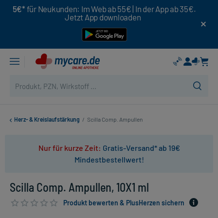
5€*
für Neukunden: Im Web ab 55€ | In der App ab 35€.
Jetzt App downloaden
Herz- & Kreislaufstärkung
/
Scilla Comp. Ampullen
Nur für kurze Zeit:
Gratis-Versand* ab 19€
Mindestbestellwert!
Scilla Comp. Ampullen, 10X1 ml
Produkt bewerten & PlusHerzen sichern