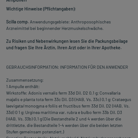
Wichtige Hinweise (Pflichtangaben):
Scilla comp.
Anwendungsgebiete: Anthroposophisches
Arzneimittel bei beginnender Herzmuskelschwäche.
Zu Risiken und Nebenwirkungen lesen Sie die Packungsbeilage
und fragen Sie Ihre Ärztin, Ihren Arzt oder in Ihrer Apotheke.
GEBRAUCHSINFORMATION: INFORMATION FÜR DEN ANWENDER
Zusammensetzung:
1 Ampulle enthält:
Wirkstoffe: Adonis vernalis ferm 33d Dil. D2 0,1 g; Convallaria
majalis e planta tota ferm 33c Dil. D3 (HAB, Vs. 33c) 0,1 g; Crataegus
laevigata/monogyna e foliis et fructibus ferm 33d Dil. D2 (HAB, Vs.
33d) 0 1 g; Urginea maritima var. rubra e bulbo ferm 33b Dil. D3
(HAB, Vs. 33b) 0,1 g (Die Bestandteile 2 und 4 werden über die
drittletzte, die Bestandteile 1-4 werden über die beiden letzten
Stufen gemeinsam potenziert.)