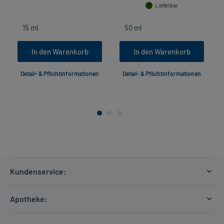
Lieferbar
In den Warenkorb
In den Warenkorb
Detail- & Pflichtinformationen
Detail- & Pflichtinformationen
Kundenservice:
Versandkosten
Apotheke:
Zahlungsarten
Ratgeber
Kontakt