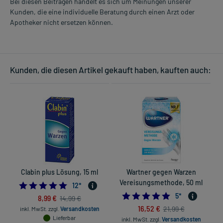
Bei diesen Beiträgen handelt es sich um Meinungen unserer
Kunden, die eine individuelle Beratung durch einen Arzt oder
Apotheker nicht ersetzen können.
Kunden, die diesen Artikel gekauft haben, kauften auch:
Clabin plus Lösung, 15 ml
Wartner gegen Warzen
Vereisungsmethode, 50 ml
4.833333333333333
12
*
5.0
5
*
8,99 €
14,99 €
16,52 €
21,99 €
inkl. MwSt.
zzgl.
Versandkosten
Lieferbar
inkl. MwSt.
zzgl.
Versandkosten