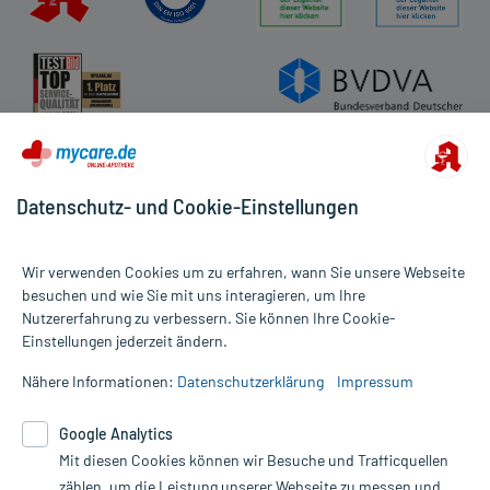
Datenschutz- und Cookie-Einstellungen
Wir verwenden Cookies um zu erfahren, wann Sie unsere Webseite
besuchen und wie Sie mit uns interagieren, um Ihre
Nutzererfahrung zu verbessern. Sie können Ihre Cookie-
Alle Preise gelten inkl. MwSt., ggf. zzgl. Versandkosten
Einstellungen jederzeit ändern.
Informationen auf dieser Website werden ausschließlich für
informative Zwecke zur Verfügung gestellt. Sie ersetzen keinesfalls
Nähere Informationen:
Datenschutzerklärung
Impressum
die Untersuchung und Behandlung durch einen Arzt. Bitte
beachten Sie, dass hierdurch weder Diagnosen gestellt noch
Google Analytics
Therapien eingeleitet werden können. | Diese Webseite benutzt
Mit diesen Cookies können wir Besuche und Trafficquellen
Google Analytics. Lesen Sie bitte dazu die wichtigen Hinweise in
unserer Datenschutzerklärung. Für den Widerruf einer Bestellung
zählen, um die Leistung unserer Webseite zu messen und