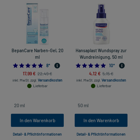
BepanCare Narben-Gel, 20
Hansaplast Wundspray zur
ml
Wundreinigung, 50 ml
5.0
5.0
8
*
10
*
17,99 €
4,12 €
22,49 €
5,15 €
inkl. MwSt.
zzgl.
Versandkosten
inkl. MwSt.
zzgl.
Versandkosten
Lieferbar
Lieferbar
In den Warenkorb
In den Warenkorb
Detail- & Pflichtinformationen
Detail- & Pflichtinformationen