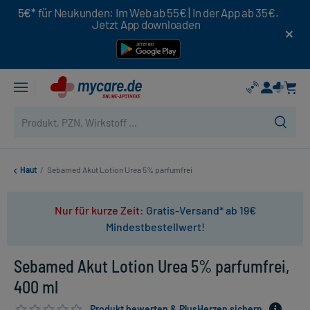
5€*
für Neukunden: Im Web ab 55€ | In der App ab 35€.
Jetzt App downloaden
Haut
/
Sebamed Akut Lotion Urea 5% parfumfrei
Nur für kurze Zeit:
Gratis-Versand* ab 19€
Mindestbestellwert!
Sebamed Akut Lotion Urea 5% parfumfrei,
400 ml
Produkt bewerten & PlusHerzen sichern