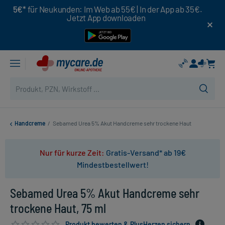
5€*
für Neukunden: Im Web ab 55€ | In der App ab 35€.
Jetzt App downloaden
Handcreme
/
Sebamed Urea 5% Akut Handcreme sehr trockene Haut
Nur für kurze Zeit:
Gratis-Versand* ab 19€
Mindestbestellwert!
Sebamed Urea 5% Akut Handcreme sehr
trockene Haut, 75 ml
Produkt bewerten & PlusHerzen sichern