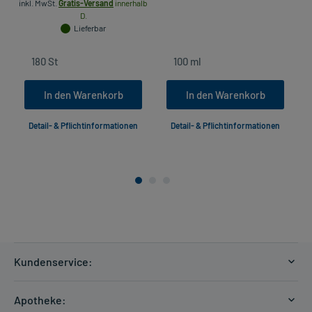
inkl. MwSt.
Gratis-Versand
innerhalb
D.
Lieferbar
In den Warenkorb
In den Warenkorb
Detail- & Pflichtinformationen
Detail- & Pflichtinformationen
Kundenservice:
Versandkosten
Apotheke:
Zahlungsarten