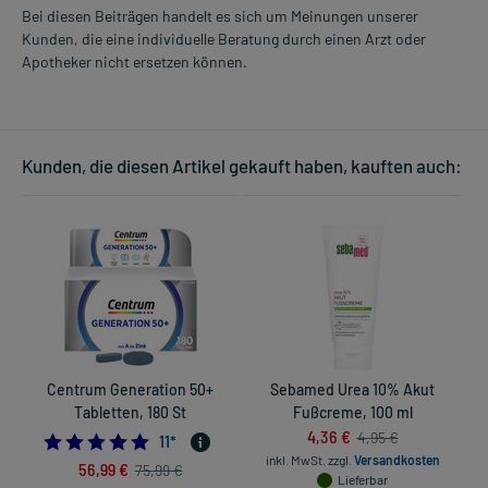
Bei diesen Beiträgen handelt es sich um Meinungen unserer
Kunden, die eine individuelle Beratung durch einen Arzt oder
Apotheker nicht ersetzen können.
Kunden, die diesen Artikel gekauft haben, kauften auch:
Centrum Generation 50+
Sebamed Urea 10% Akut
Tabletten, 180 St
Fußcreme, 100 ml
4,36 €
4,95 €
4.7272727272727275
11
*
inkl. MwSt.
zzgl.
Versandkosten
56,99 €
75,99 €
Lieferbar