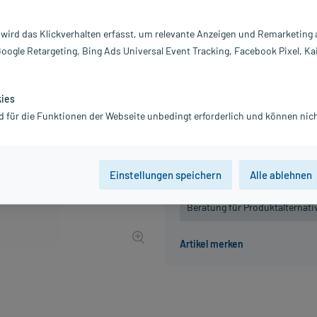
Darreichung:
Sp
Inhalt:
28
 wird das Klickverhalten erfasst, um relevante Anzeigen und Remarketing
PZN:
0
Google Retargeting, Bing Ads Universal Event Tracking, Facebook Pixel, Ka
Hersteller:
S
53,24 €
533
PlusHerzen 
kies
inkl. MwSt.
Gratis-Versand
innerhalb D.
d für die Funktionen der Webseite unbedingt erforderlich und können nich
Grundpreis: 1.901,43 € / l
Einstellungen speichern
Alle ablehnen
Der Artikel ist momentan nicht
Beratung für Produktalternat