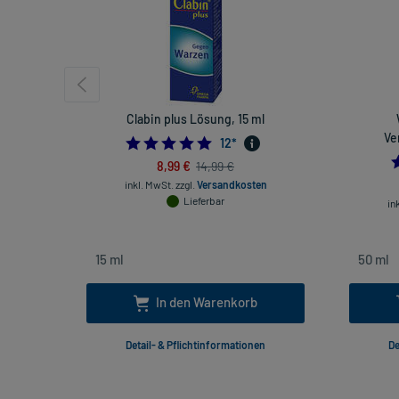
Clabin plus Lösung, 15 ml
Ve
4.833333333333333
12
*
8,99 €
14,99 €
inkl. MwSt.
zzgl.
Versandkosten
Lieferbar
in
In den Warenkorb
Detail- & Pflichtinformationen
De