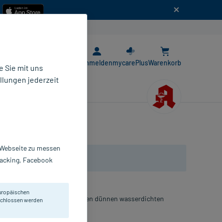
n
E-Rezept App
Anmelden
mycarePlus
Warenkorb
 Sie mit uns
llungen jederzeit
r Webseite zu messen
Tracking, Facebook
uropäischen
rodukt, das beim Auftragen einen dünnen wasserdichten
eschlossen werden