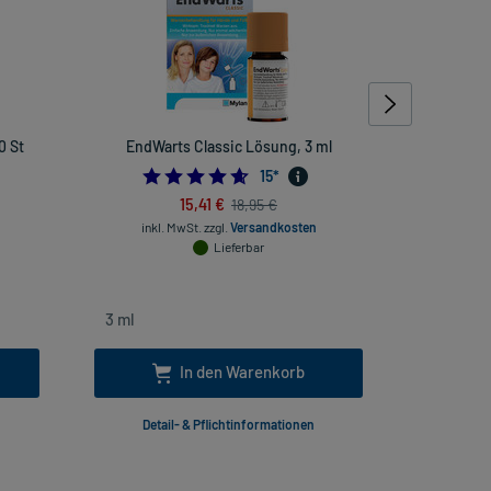
0 St
EndWarts Classic Lösung, 3 ml
Gut
4.6
15
*
15,41 €
18,95 €
inkl. MwSt.
zzgl.
Versandkosten
inkl
Lieferbar
In den Warenkorb
Detail- & Pflichtinformationen
Deta