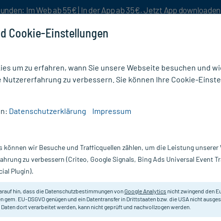
unden: Im Web ab 55€ | In der App ab 35€. Jetzt App downloade
d Cookie-Einstellungen
es um zu erfahren, wann Sie unsere Webseite besuchen und wie
e Nutzererfahrung zu verbessern. Sie können Ihre Cookie-Einste
nlösen
Rezeptur
Aktion %
en:
Datenschutzerklärung
Impressum
reier Hautschutz Spray
s können wir Besuche und Trafficquellen zählen, um die Leistung unsere
Nur für kurze Zeit:
Gratis-Versand* ab 19€ Mindestbestellwert!
fahrung zu verbessern (Criteo, Google Signals, Bing Ads Universal Event 
ial Plugin).
 Spray, 28 ml
arauf hin, dass die Datenschutzbestimmungen von
Google Analytics
nicht zwingend den E
Steriles, reizfreies Hautschutz-P
n gem. EU-DSGVO genügen und ein Datentransfer in Drittstaaten bzw. die USA nicht ausg
 Daten dort verarbeitet werden, kann nicht geprüft und nachvollzogen werden.
Schutzfilm auf der Haut bildet.