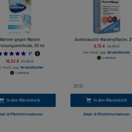
Wartner gegen Warzen
Acetocaustin Warzenpflaster, 2
reisungsmethode, 50 ml
8,76 €
10,95 €
inkl. MwSt.
zzgl.
Versandkosten
5.0
5
*
Lieferbar
16,52 €
21,99 €
kl. MwSt.
zzgl.
Versandkosten
Lieferbar
In den Warenkorb
In den Warenkorb
tail- & Pflichtinformationen
Detail- & Pflichtinformationen