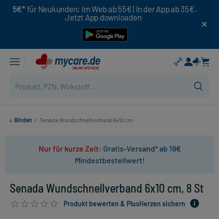
5€*
für Neukunden: Im Web ab 55€ | In der App ab 35€.
Jetzt App downloaden
Binden
/
Senada Wundschnellverband 6x10 cm
Nur für kurze Zeit:
Gratis-Versand* ab 19€
Mindestbestellwert!
Senada Wundschnellverband 6x10 cm, 8 St
Produkt bewerten & PlusHerzen sichern