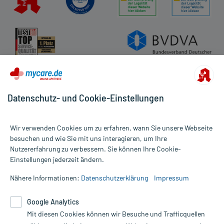
Datenschutz- und Cookie-Einstellungen
Wir verwenden Cookies um zu erfahren, wann Sie unsere Webseite
besuchen und wie Sie mit uns interagieren, um Ihre
Nutzererfahrung zu verbessern. Sie können Ihre Cookie-
Alle Preise gelten inkl. MwSt., ggf. zzgl. Versandkosten
Einstellungen jederzeit ändern.
Informationen auf dieser Website werden ausschließlich für
informative Zwecke zur Verfügung gestellt. Sie ersetzen keinesfalls
Nähere Informationen:
Datenschutzerklärung
Impressum
die Untersuchung und Behandlung durch einen Arzt. Bitte
beachten Sie, dass hierdurch weder Diagnosen gestellt noch
Google Analytics
Therapien eingeleitet werden können. | Diese Webseite benutzt
Mit diesen Cookies können wir Besuche und Trafficquellen
Google Analytics. Lesen Sie bitte dazu die wichtigen Hinweise in