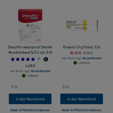
DracoPor waterproof Steriler
Rivanol 1,0 g Pulver, 5 St
Wundverband 5x7,2 cm, 5 St
16,40 €
E
19,86 €
inkl. MwSt.
zzgl.
Versandkosten
5.0
1
*
Lieferbar
4,29 €
inkl. MwSt.
zzgl.
Versandkosten
Lieferbar
In den Warenkorb
In den Warenkorb
Detail- & Pflichtinformationen
Detail- & Pflichtinformationen