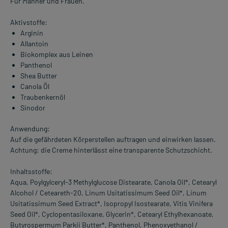
Für Männer und Frauen.
Aktivstoffe:
Arginin
Allantoin
Biokomplex aus Leinen
Panthenol
Shea Butter
Canola Öl
Traubenkernöl
Sinodor
Anwendung:
Auf die gefährdeten Körperstellen auftragen und einwirken lassen.
Achtung: die Creme hinterlässt eine transparente Schutzschicht.
Inhaltsstoffe:
Aqua, Poylgylceryl-3 Methylglucose Distearate, Canola Oil*, Cetearyl
Alcohol / Ceteareth-20, Linum Usitatissimum Seed Oil*, Linum
Usitatissimum Seed Extract*, Isopropyl Isostearate, Vitis Vinifera
Seed Oil*, Cyclopentasiloxane, Glycerin*, Cetearyl Ethylhexanoate,
Butyrospermum Parkii Butter*, Panthenol, Phenoxyethanol /