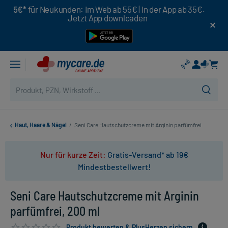
5€*
für Neukunden: Im Web ab 55€ | In der App ab 35€.
Jetzt App downloaden
Haut, Haare & Nägel
/
Seni Care Hautschutzcreme mit Arginin parfümfrei
Nur für kurze Zeit:
Gratis-Versand* ab 19€
Mindestbestellwert!
Seni Care Hautschutzcreme mit Arginin
parfümfrei, 200 ml
Produkt bewerten & PlusHerzen sichern