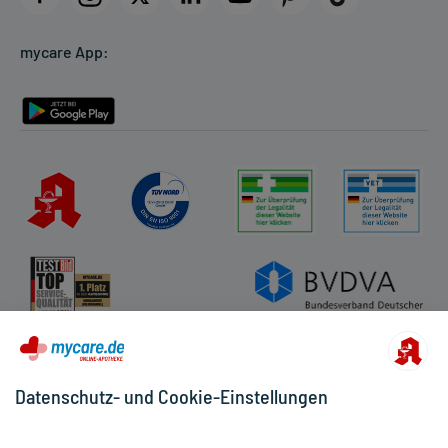
Cookie-Einstellungen
mycare App:
Rückgabe/Widerruf
Barrierefreiheitserklärung
Datenschutz- und Cookie-Einstellungen