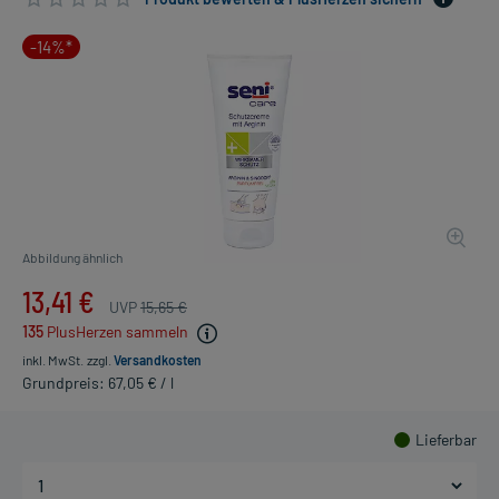
-14%*
Abbildung ähnlich
13,41 €
UVP
15,65 €
135
PlusHerzen sammeln
inkl. MwSt.
zzgl.
Versandkosten
Grundpreis: 67,05 € / l
Lieferbar