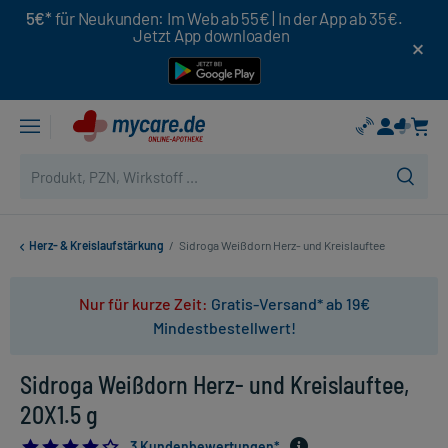
5€*
für Neukunden: Im Web ab 55€ | In der App ab 35€.
Jetzt App downloaden
Herz- & Kreislaufstärkung
/
Sidroga Weißdorn Herz- und Kreislauftee
Nur für kurze Zeit:
Gratis-Versand* ab 19€
Mindestbestellwert!
Sidroga Weißdorn Herz- und Kreislauftee,
20X1.5 g
4.0
3 Kundenbewertungen*