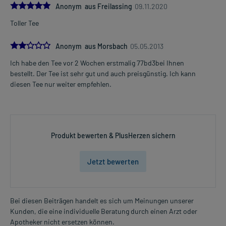
5.0
Bereiten Sie den Tee zu und trinken Sie ihn gleich. Übergießen Sie
Anonym aus Freilassing
09.11.2020
dafür den Tee mit siedendem Wasser (ca. 150 ml) und lassen Sie
Toller Tee
den Teeaufguß ca. 10-15 Minuten ziehen.
2.0
Anonym aus Morsbach
05.05.2013
Dauer der Anwendung?
Ohne ärztlichen Rat sollten Sie das Arzneimittel nicht länger als 4
Ich habe den Tee vor 2 Wochen erstmalig 77bd3bei Ihnen
Wochen anwenden, wenn keine Besserung der Beschwerden nach
bestellt. Der Tee ist sehr gut und auch preisgünstig. Ich kann
dieser Zeit eingetreten ist.
diesen Tee nur weiter empfehlen.
Überdosierung?
Es sind keine Überdosierungserscheinungen bekannt. Im
Zweifelsfall wenden Sie sich an Ihren Arzt.
Produkt bewerten & PlusHerzen sichern
Generell gilt: Achten Sie vor allem bei Säuglingen, Kleinkindern und
älteren Menschen auf eine gewissenhafte Dosierung. Im
Jetzt bewerten
Zweifelsfalle fragen Sie Ihren Arzt oder Apotheker nach etwaigen
Auswirkungen oder Vorsichtsmaßnahmen.
Eine vom Arzt verordnete Dosierung kann von den Angaben der
Bei diesen Beiträgen handelt es sich um Meinungen unserer
Packungsbeilage abweichen. Da der Arzt sie individuell abstimmt,
Kunden, die eine individuelle Beratung durch einen Arzt oder
sollten Sie das Arzneimittel daher nach seinen Anweisungen
Apotheker nicht ersetzen können.