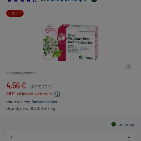
-20%*
Abbildung ähnlich
4,56 €
UVP
5,70 €
46
PlusHerzen sammeln
inkl. MwSt.
zzgl.
Versandkosten
Grundpreis: 152,00 € / kg
Lieferbar