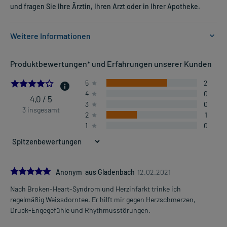
und fragen Sie Ihre Ärztin, Ihren Arzt oder in Ihrer Apotheke.
Weitere Informationen
Anwendungsgebiete:
Produktbewertungen* und Erfahrungen unserer Kunden
- Herzschwäche (leicht)
- Traditionell angewendet zur Unterstützung der Herz-Kreislauf-
4.0
5
2
Funktion.
4
0
- Druck- und Beklemmungsgefühl in der Herzgegend
4,0 / 5
3
0
3 insgesamt
2
1
1
0
Dosierung und Anwendungshinweise:
Erwachsene
1 Teebeutel
3-4 mal täglich
unabhängig von der Mahlzeit
5.0
Anonym aus Gladenbach
12.02.2021
Nach Broken-Heart-Syndrom und Herzinfarkt trinke ich
Die Gesamtdosis sollte nicht ohne Rücksprache mit einem Arzt
Mehr anzeigen
regelmäßig Weissdorntee. Er hilft mir gegen Herzschmerzen,
oder Apotheker überschritten werden.
Druck-Engegefühle und Rhythmusstörungen.
Art der Anwendung?