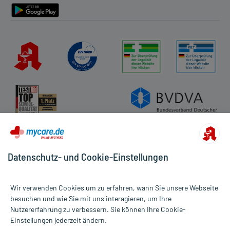
Aufbewahrung:
Aufbewahrung
Das Arzneimittel muss
- vor Feuchtigkeit geschützt (z.B. im fest verschlossenen
Behältnis)
- im Dunkeln (z.B. im Umkarton)
aufbewahrt werden.
Handelsformen:
Anbieter: URIACH GERMANY, Bad Ems Bearbeitungsstand:
16.01.2023
Datenschutz- und Cookie-Einstellungen
Wir verwenden Cookies um zu erfahren, wann Sie unsere Webseite
besuchen und wie Sie mit uns interagieren, um Ihre
Nutzererfahrung zu verbessern. Sie können Ihre Cookie-
Alle Preise gelten inkl. MwSt., ggf. zzgl. Versandkosten
Einstellungen jederzeit ändern.
Informationen auf dieser Website werden ausschließlich für