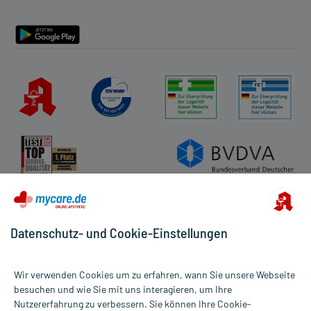
- Verstopfung
Barrierefreiheitserklärung
- Blähungen
- Bauchschmerzen
- Phosphatmangel
- Erhöhte Aluminiumwerte
- Erhöhte Magnesiumwerte
Bemerken Sie eine Befindlichkeitsstörung oder Veränderung
während der Behandlung, wenden Sie sich an Ihren Arzt oder
Apotheker.
Für die Information an dieser Stelle werden vor allem
Nebenwirkungen berücksichtigt, die bei mindestens einem von
1.000 behandelten Patienten auftreten.
Datenschutz- und Cookie-Einstellungen
Zusammensetzung:
Wirkstoff
Almasilat
430 mg
Wir verwenden Cookies um zu erfahren, wann Sie unsere Webseite
Hilfsstoff
Kartoffelstärke
+
besuchen und wie Sie mit uns interagieren, um Ihre
Hilfsstoff
Saccharose
23,25 mg
Nutzererfahrung zu verbessern. Sie können Ihre Cookie-
Alle Preise gelten inkl. MwSt., ggf. zzgl. Versandkosten