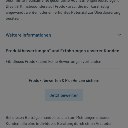
bestimmte Medikamente gesonderte Höchstmengen festzulegen.
Dies trifft insbesondere auf Produkte zu, die nur kurzfristig
angewandt werden oder ein erhöhtes Potenzial zur Überdosierung
besitzen.
Weitere Informationen
Anwendungsgebiete:
Produktbewertungen* und Erfahrungen unserer Kunden
- Magengeschwür
- Zwölffingerdarmgeschwüre
Für dieses Produkt sind keine Bewertungen vorhanden
- Säurebedingte Magenbeschwerden
- Sodbrennen
Produkt bewerten & PlusHerzen sichern
Dosierung und Anwendungshinweise:
Jugendliche ab 12 Jahren und Erwachsene
Jetzt bewerten
1-2 Kautabletten
mehrmals täglich
bei Auftreten von Beschwerden
Bei diesen Beiträgen handelt es sich um Meinungen unserer
Art der Anwendung?
Kunden, die eine individuelle Beratung durch einen Arzt oder
Mehr anzeigen