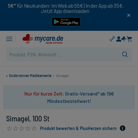
5€*
für Neukunden: Im Web ab 55€ | In der App ab 35€.
Jetzt App downloaden
Sodbrennen Medikamente
/
Simagel
Nur für kurze Zeit:
Gratis-Versand* ab 19€
Mindestbestellwert!
Simagel, 100 St
Produkt bewerten & PlusHerzen sichern