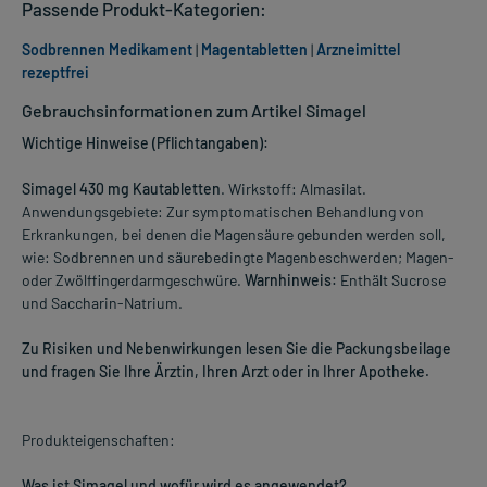
Passende Produkt-Kategorien:
Sodbrennen Medikament
|
Magentabletten
|
Arzneimittel
rezeptfrei
Gebrauchsinformationen zum Artikel Simagel
Wichtige Hinweise (Pflichtangaben):
Simagel 430 mg Kautabletten
. Wirkstoff: Almasilat.
Anwendungsgebiete: Zur symptomatischen Behandlung von
Erkrankungen, bei denen die Magensäure gebunden werden soll,
wie: Sodbrennen und säurebedingte Magenbeschwerden; Magen-
oder Zwölffingerdarmgeschwüre.
Warnhinweis:
Enthält Sucrose
und Saccharin-Natrium.
Zu Risiken und Nebenwirkungen lesen Sie die Packungsbeilage
und fragen Sie Ihre Ärztin, Ihren Arzt oder in Ihrer Apotheke.
Produkteigenschaften:
Was ist Simagel und wofür wird es angewendet?