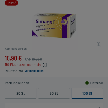
-20%*
Abbildung ähnlich
15,90 €
UVP
19,99 €
159
PlusHerzen sammeln
inkl. MwSt.
zzgl.
Versandkosten
Packungseinheit
Lieferbar
20 St
50 St
100 St