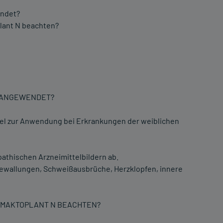
endet?
plant N beachten?
S ANGEWENDET?
tel zur Anwendung bei Erkrankungen der weiblichen
thischen Arzneimittelbildern ab.
ewallungen, Schweißausbrüche, Herzklopfen, innere
LIMAKTOPLANT N BEACHTEN?