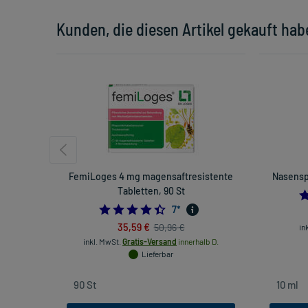
Kunden, die diesen Artikel gekauft hab
FemiLoges 4 mg magensaftresistente
Nasenspr
Tabletten, 90 St
4.428571428571429
7
*
35,59 €
50,96 €
in
inkl. MwSt.
Gratis-Versand
innerhalb D.
Lieferbar