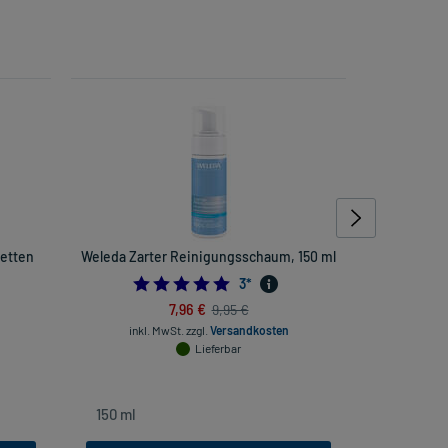
etten
Weleda Zarter Reinigungsschaum, 150 ml
Aspirin P
5.0
3
*
7,96 €
9,95 €
inkl. MwSt.
zzgl.
Versandkosten
inkl
Lieferbar