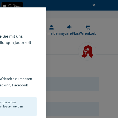
n
E-Rezept App
Anmelden
mycarePlus
Warenkorb
 Sie mit uns
llungen jederzeit
r Webseite zu messen
Tracking, Facebook
uropäischen
eschlossen werden
glieder.