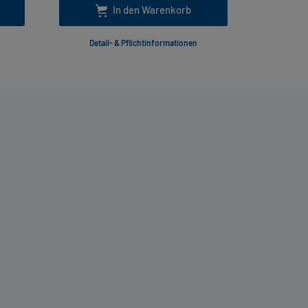
In den Warenkorb
Detail- & Pflichtinformationen
Deta