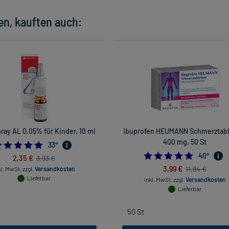
en, kauften auch:
ay AL 0,05% für Kinder, 10 ml
Ibuprofen HEUMANN Schmerztabl
400 mg, 50 St
4.757575757575758
33
*
4.925
40
*
2,35 €
3,93 €
3,99 €
11,84 €
kl. MwSt.
zzgl.
Versandkosten
Lieferbar
inkl. MwSt.
zzgl.
Versandkosten
Lieferbar