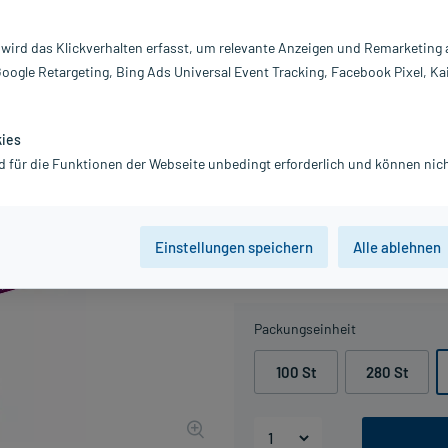
x280 St
Homöopathisches Arzneimittel zur
 wird das Klickverhalten erfasst, um relevante Anzeigen und Remarketing
Geschlechtsorgane. Hormonfrei. D
Google Retargeting, Bing Ads Universal Event Tracking, Facebook Pixel, Ka
Darreichung:
Ta
Inhalt:
2x
kies
PZN:
0
d für die Funktionen der Webseite unbedingt erforderlich und können nich
Hersteller:
DH
Information:
57,99 €
Einstellungen speichern
Alle ablehnen
UVP
96,80 €
580
inkl. MwSt.
Gratis-Versand
innerhalb D.
Packungseinheit
100 St
280 St