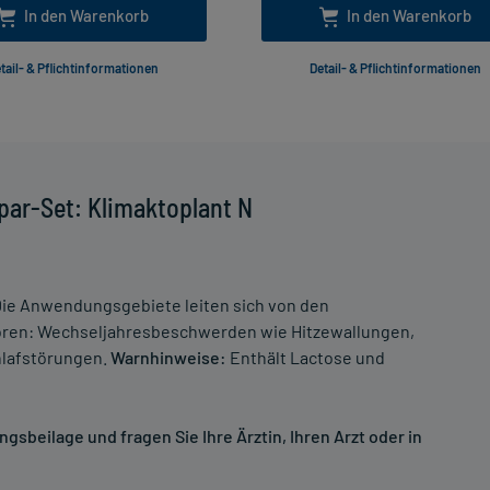
In den Warenkorb
In den Warenkorb
tail- & Pflichtinformationen
Detail- & Pflichtinformationen
par-Set: Klimaktoplant N
ie Anwendungsgebiete leiten sich von den
ören: Wechseljahresbeschwerden wie Hitzewallungen,
hlafstörungen.
Warnhinweise:
Enthält Lactose und
sbeilage und fragen Sie Ihre Ärztin, Ihren Arzt oder in