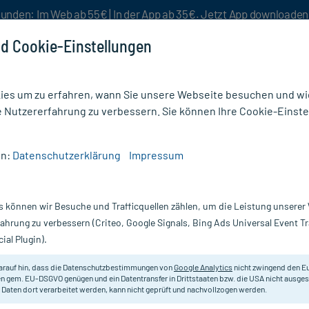
unden: Im Web ab 55€ | In der App ab 35€. Jetzt App downloade
d Cookie-Einstellungen
es um zu erfahren, wann Sie unsere Webseite besuchen und wie
e Nutzererfahrung zu verbessern. Sie können Ihre Cookie-Einste
nlösen
Rezeptur
Aktion %
en:
Datenschutzerklärung
Impressum
& Männer
/
Spar-Set: Klimaktoplant N
s können wir Besuche und Trafficquellen zählen, um die Leistung unsere
Nur für kurze Zeit:
Gratis-Versand* ab 19€ Mindestbestellwert!
fahrung zu verbessern (Criteo, Google Signals, Bing Ads Universal Event 
ial Plugin).
arauf hin, dass die Datenschutzbestimmungen von
Google Analytics
nicht zwingend den E
n gem. EU-DSGVO genügen und ein Datentransfer in Drittstaaten bzw. die USA nicht ausg
tra SofortRabatt
auf Spar-Sets für eingeloggte Premium PlusMit
 Daten dort verarbeitet werden, kann nicht geprüft und nachvollzogen werden.