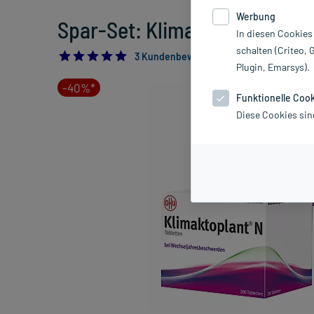
Werbung
Spar-Set: Klimaktoplant N, 2
In diesen Cookies
schalten (Criteo, 
5.0
3 Kundenbewertungen*
Plugin, Emarsys).
-40%*
Funktionelle Coo
Diese Cookies sin