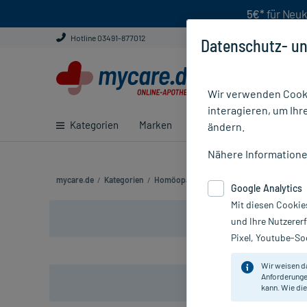
5€*
für Neuk
Hotline 03491-877012
Datenschutz- un
Wir verwenden Cooki
interagieren, um Ihr
Kategorien
Marken
Ratgeber
E-Rezept ei
ändern.
Nähere Information
mycare.de
/
Kategorien
/
Homöopathie
/
Komplexmittel
/
Frauen 
Google Analytics
Mit diesen Cookie
und Ihre Nutzerer
Pixel, Youtube-Soc
Wir weisen d
Anforderunge
5%* Ex
kann. Wie die