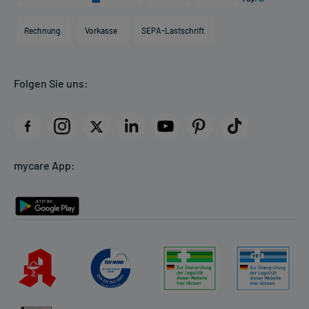
Karriere
Hilfsmittelbox
Engagement
Direktabrechnung PKV
Rechnung
Vorkasse
SEPA-Lastschrift
Partner
Apotheke vor Ort
Kundenbewertungen
Folgen Sie uns:
AGB
Impressum
Datenschutz
Cookie-Einstellungen
mycare App:
Rückgabe/Widerruf
Barrierefreiheitserklärung