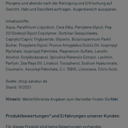
Morgens und abends nach der Reinigung und Erfrischung auf
Gesicht, Hals und Decolleté auftragen. Augenbereich aussparen.
Inhaltsstoffe:
Aqua, Paraffinum Liquidum, Cera Alba, Pentylene Glycol, Peg-
22/Dodecyl Glycol Copolymer, Sorbitan Sesquioleate,
Caprylic/Capric Triglyceride, Glycerin, Butyrospermum Parkii
Butter, Propylene Glycol, Prunus Amygdalus Dulcis Oil, Isopropyl
Myristate, Isopropyl Palmitate, Magnesium Sulfate, Lanolin
Alcohol, Octyldodecanol, Spirulina Platensis Extract, Lecithin,
Parfum, Zea Mays Oil, Linalool, Tocopherol, Sodium Hyaluronate,
Coumarin, Ascorbyl Palmitate, C.I. 75810, Limonene, Citric Acid.
Quelle: shop.sanatur.de
Stand: 11/2021
Hinweis:
Weiterführende Angaben zum Hersteller finden Sie
hier
.
Produktbewertungen* und Erfahrungen unserer Kunden
Für dieses Produkt sind keine Bewertungen vorhanden