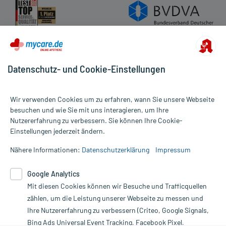
Datenschutz- und Cookie-Einstellungen
Wir verwenden Cookies um zu erfahren, wann Sie unsere Webseite
besuchen und wie Sie mit uns interagieren, um Ihre
Nutzererfahrung zu verbessern. Sie können Ihre Cookie-
Alle Preise gelten inkl. MwSt., ggf. zzgl. Versandkosten
Einstellungen jederzeit ändern.
Informationen auf dieser Website werden ausschließlich für
informative Zwecke zur Verfügung gestellt. Sie ersetzen keinesfalls
Nähere Informationen:
Datenschutzerklärung
Impressum
die Untersuchung und Behandlung durch einen Arzt. Bitte
beachten Sie, dass hierdurch weder Diagnosen gestellt noch
Google Analytics
Therapien eingeleitet werden können. | Diese Webseite benutzt
Mit diesen Cookies können wir Besuche und Trafficquellen
Google Analytics. Lesen Sie bitte dazu die wichtigen Hinweise in
unserer Datenschutzerklärung. Für den Widerruf einer Bestellung
zählen, um die Leistung unserer Webseite zu messen und
nutzen Sie das Formular:
Ihre Nutzererfahrung zu verbessern (Criteo, Google Signals,
Bing Ads Universal Event Tracking, Facebook Pixel,