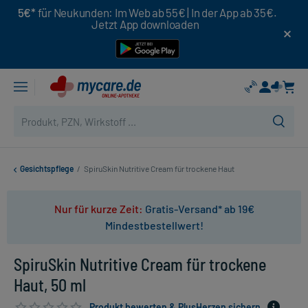
5€*
für Neukunden: Im Web ab 55€ | In der App ab 35€.
Jetzt App downloaden
Gesichtspflege
/
SpiruSkin Nutritive Cream für trockene Haut
Nur für kurze Zeit:
Gratis-Versand* ab 19€
Mindestbestellwert!
SpiruSkin Nutritive Cream für trockene
Haut, 50 ml
Produkt bewerten & PlusHerzen sichern