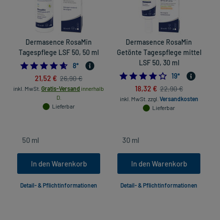
Dermasence RosaMin
Dermasence RosaMin
Tagespflege LSF 50, 50 ml
Getönte Tagespflege mittel
LSF 50, 30 ml
4.625
8
*
4.2631578947368
19
*
21,52 €
26,90 €
18,32 €
22,90 €
inkl. MwSt.
Gratis-Versand
innerhalb
D.
inkl. MwSt.
zzgl.
Versandkosten
in
Lieferbar
Lieferbar
In den Warenkorb
In den Warenkorb
Detail- & Pflichtinformationen
Detail- & Pflichtinformationen