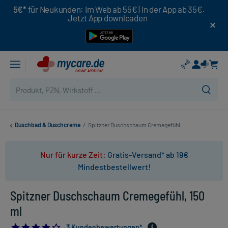
5€*
für Neukunden: Im Web ab 55€ | In der App ab 35€.
Jetzt App downloaden
Duschbad & Duschcreme
/
Spitzner Duschschaum Cremegefühl
Nur für kurze Zeit:
Gratis-Versand* ab 19€
Mindestbestellwert!
Spitzner Duschschaum Cremegefühl, 150
ml
4.0
3 Kundenbewertungen*