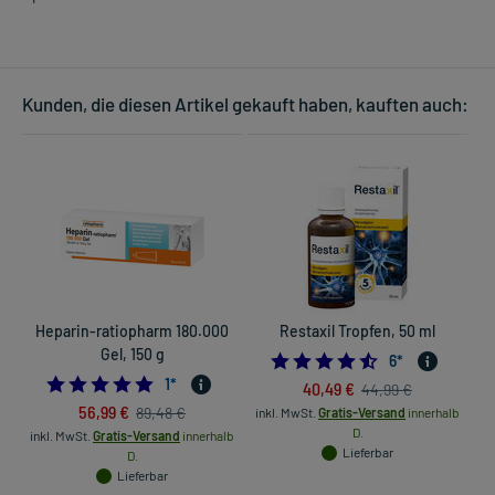
Kunden, die diesen Artikel gekauft haben, kauften auch:
Heparin-ratiopharm 180.000
Restaxil Tropfen, 50 ml
Gel, 150 g
4.5
6
*
5.0
1
*
40,49 €
44,99 €
56,99 €
89,48 €
inkl. MwSt.
Gratis-Versand
innerhalb
D.
inkl. MwSt.
Gratis-Versand
innerhalb
in
Lieferbar
D.
Lieferbar