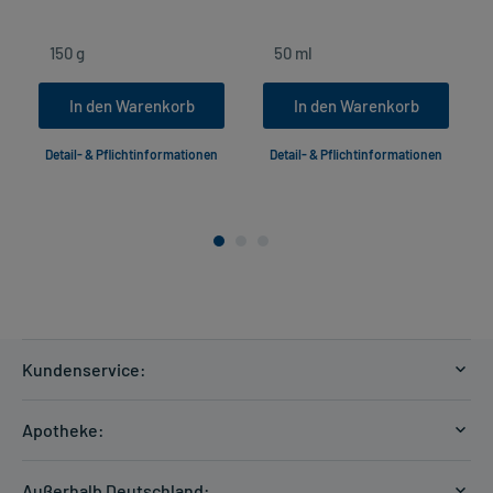
In den Warenkorb
In den Warenkorb
Detail- & Pflichtinformationen
Detail- & Pflichtinformationen
Kundenservice:
Versandkosten
Apotheke:
Zahlungsarten
Ratgeber
Kontakt
Außerhalb Deutschland: