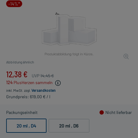
-14%*
Abbildung ähnlich
12,38 €
UVP
14,45 €
124
PlusHerzen sammeln
inkl. MwSt.
zzgl.
Versandkosten
Grundpreis: 619,00 € / l
Packungseinheit
Nicht lieferbar
20 ml
, D4
20 ml
, D6