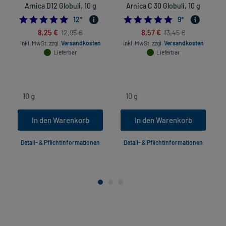
Arnica D12 Globuli, 10 g
Arnica C 30 Globuli, 10 g
5.0
4.8888888888888
12
*
9
*
8,25 €
8,57 €
12,95 €
13,45 €
inkl. MwSt.
zzgl.
Versandkosten
inkl. MwSt.
zzgl.
Versandkosten
Lieferbar
Lieferbar
In den Warenkorb
In den Warenkorb
Detail- & Pflichtinformationen
Detail- & Pflichtinformationen