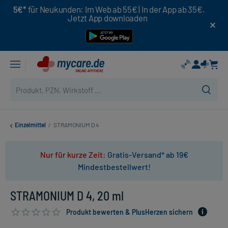
5€*
für Neukunden: Im Web ab 55€ | In der App ab 35€.
Jetzt App downloaden
Einzelmittel
/
STRAMONIUM D 4
Nur für kurze Zeit:
Gratis-Versand* ab 19€
Mindestbestellwert!
STRAMONIUM D 4, 20 ml
Produkt bewerten & PlusHerzen sichern