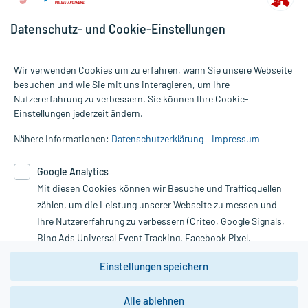
Datenschutz- und Cookie-Einstellungen
Wir verwenden Cookies um zu erfahren, wann Sie unsere Webseite
besuchen und wie Sie mit uns interagieren, um Ihre
Nutzererfahrung zu verbessern. Sie können Ihre Cookie-
Alle Preise gelten inkl. MwSt., ggf. zzgl. Versandkosten
Einstellungen jederzeit ändern.
Informationen auf dieser Website werden ausschließlich für
informative Zwecke zur Verfügung gestellt. Sie ersetzen keinesfalls
Nähere Informationen:
Datenschutzerklärung
Impressum
die Untersuchung und Behandlung durch einen Arzt. Bitte
beachten Sie, dass hierdurch weder Diagnosen gestellt noch
Google Analytics
Therapien eingeleitet werden können. | Diese Webseite benutzt
Mit diesen Cookies können wir Besuche und Trafficquellen
Google Analytics. Lesen Sie bitte dazu die wichtigen Hinweise in
unserer Datenschutzerklärung. Für den Widerruf einer Bestellung
zählen, um die Leistung unserer Webseite zu messen und
nutzen Sie das Formular:
Ihre Nutzererfahrung zu verbessern (Criteo, Google Signals,
Bing Ads Universal Event Tracking, Facebook Pixel,
Vertrag widerrufen
Youtube-Social Plugin).
Einstellungen speichern
Wir weisen darauf hin, dass die
Datenschutzbestimmungen von
Google Analytics
nicht
Alle ablehnen
*Hinweise zu unseren Aktionen und Bewertungen
zwingend den Europäischen Anforderungen gem. EU-