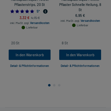
Pflasterstrips, 20 St
Pflaster Schnelle Heilung, 8
St
5.0
5
*
6,95 €
3,32 €
4,15 €
inkl. MwSt.
zzgl.
Versandkosten
inkl. MwSt.
zzgl.
Versandkosten
Lieferbar
Lieferbar
In den Warenkorb
In den Warenkorb
Detail- & Pflichtinformationen
Detail- & Pflichtinformationen