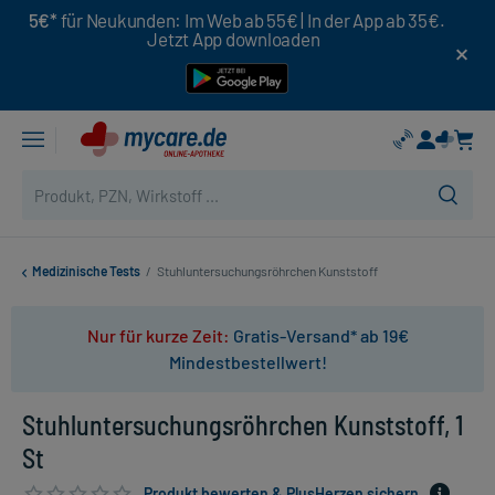
5€*
für Neukunden: Im Web ab 55€ | In der App ab 35€.
Jetzt App downloaden
Medizinische Tests
/
Stuhluntersuchungsröhrchen Kunststoff
Nur für kurze Zeit:
Gratis-Versand* ab 19€
Mindestbestellwert!
Stuhluntersuchungsröhrchen Kunststoff, 1
St
Produkt bewerten & PlusHerzen sichern