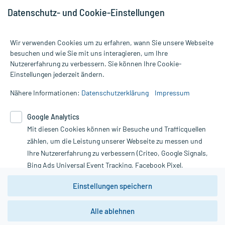
Datenschutz- und Cookie-Einstellungen
Wir verwenden Cookies um zu erfahren, wann Sie unsere Webseite
besuchen und wie Sie mit uns interagieren, um Ihre
Nutzererfahrung zu verbessern. Sie können Ihre Cookie-
Alle Preise gelten inkl. MwSt., ggf. zzgl. Versandkosten
Einstellungen jederzeit ändern.
Informationen auf dieser Website werden ausschließlich für
informative Zwecke zur Verfügung gestellt. Sie ersetzen keinesfalls
Nähere Informationen:
Datenschutzerklärung
Impressum
die Untersuchung und Behandlung durch einen Arzt. Bitte
beachten Sie, dass hierdurch weder Diagnosen gestellt noch
Google Analytics
Therapien eingeleitet werden können. | Diese Webseite benutzt
Mit diesen Cookies können wir Besuche und Trafficquellen
Google Analytics. Lesen Sie bitte dazu die wichtigen Hinweise in
unserer Datenschutzerklärung. Für den Widerruf einer Bestellung
zählen, um die Leistung unserer Webseite zu messen und
nutzen Sie das Formular:
Ihre Nutzererfahrung zu verbessern (Criteo, Google Signals,
Bing Ads Universal Event Tracking, Facebook Pixel,
Vertrag widerrufen
Youtube-Social Plugin).
Einstellungen speichern
Wir weisen darauf hin, dass die
Datenschutzbestimmungen von
Google Analytics
nicht
Alle ablehnen
*Hinweise zu unseren Aktionen und Bewertungen
zwingend den Europäischen Anforderungen gem. EU-
DSGVO genügen und ein Datentransfer in Drittstaaten bzw.