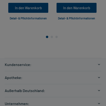
In den Warenkorb
In den Warenkorb
Detail- & Pflichtinformationen
Detail- & Pflichtinformationen
Kundenservice:
Versandkosten
Apotheke:
Zahlungsarten
Ratgeber
Kontakt
Außerhalb Deutschland:
E-Rezept
FAQ
Versandkosten Schweiz
Papierrezept einlösen
Hilfe
Unternehmen: