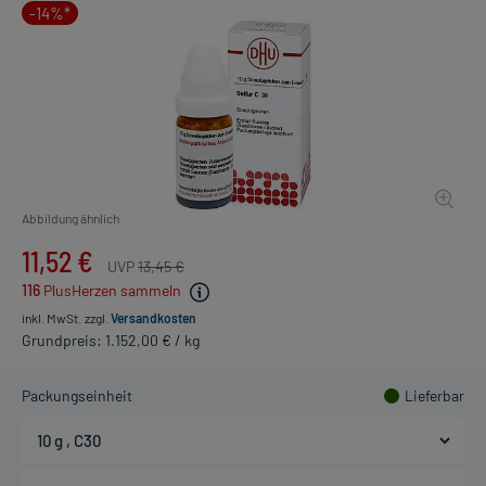
-14%*
Abbildung ähnlich
11,52 €
UVP
13,45 €
116
PlusHerzen sammeln
inkl. MwSt.
zzgl.
Versandkosten
Grundpreis: 1.152,00 € / kg
Packungseinheit
Lieferbar