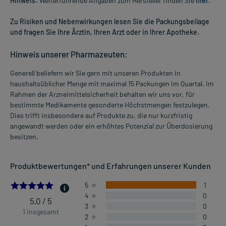
Hinweis:
Weiterführende Angaben zum Hersteller finden Sie
hier
.
Zu Risiken und Nebenwirkungen lesen Sie die Packungsbeilage
und fragen Sie Ihre Ärztin, Ihren Arzt oder in Ihrer Apotheke.
Hinweis unserer Pharmazeuten:
Generell beliefern wir Sie gern mit unseren Produkten in
haushaltsüblicher Menge mit maximal 15 Packungen im Quartal. Im
Rahmen der Arzneimittelsicherheit behalten wir uns vor, für
bestimmte Medikamente gesonderte Höchstmengen festzulegen.
Dies trifft insbesondere auf Produkte zu, die nur kurzfristig
angewandt werden oder ein erhöhtes Potenzial zur Überdosierung
besitzen.
Produktbewertungen* und Erfahrungen unserer Kunden
5.0
5
1
4
0
5,0 / 5
3
0
1 insgesamt
2
0