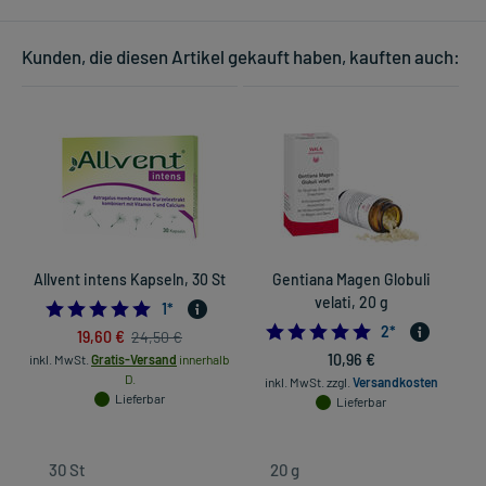
Kunden, die diesen Artikel gekauft haben, kauften auch:
Allvent intens Kapseln, 30 St
Gentiana Magen Globuli
C
velati, 20 g
5.0
1
*
5.0
2
*
19,60 €
24,50 €
10,96 €
inkl. MwSt.
Gratis-Versand
innerhalb
D.
inkl. MwSt.
zzgl.
Versandkosten
Lieferbar
Lieferbar