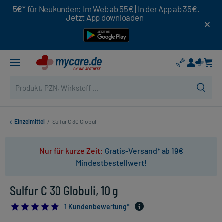
5€*
für Neukunden: Im Web ab 55€ | In der App ab 35€.
Jetzt App downloaden
Einzelmittel
/
Sulfur C 30 Globuli
Nur für kurze Zeit:
Gratis-Versand* ab 19€
Mindestbestellwert!
Sulfur C 30 Globuli, 10 g
5.0
1 Kundenbewertung*