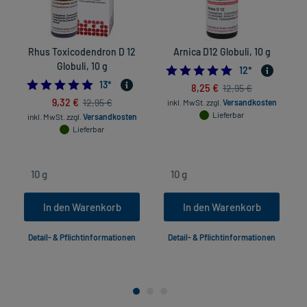
Rhus Toxicodendron D 12
Arnica D12 Globuli, 10 g
Globuli, 10 g
5.0
12
*
5.0
13
*
8,25 €
12,95 €
9,32 €
12,95 €
inkl. MwSt.
zzgl.
Versandkosten
Lieferbar
inkl. MwSt.
zzgl.
Versandkosten
Lieferbar
In den Warenkorb
In den Warenkorb
Detail- & Pflichtinformationen
Detail- & Pflichtinformationen