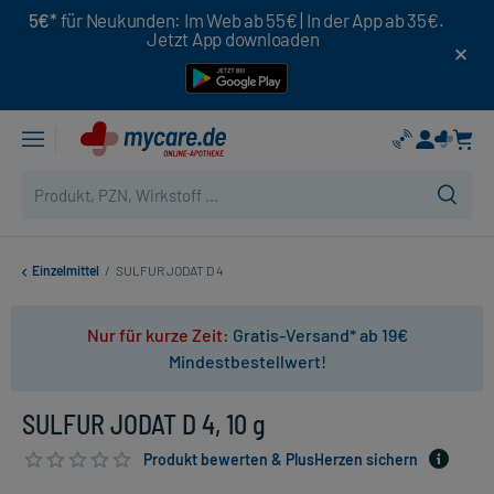
5€*
für Neukunden: Im Web ab 55€ | In der App ab 35€.
Jetzt App downloaden
Einzelmittel
/
SULFUR JODAT D 4
Nur für kurze Zeit:
Gratis-Versand* ab 19€
Mindestbestellwert!
SULFUR JODAT D 4, 10 g
Produkt bewerten & PlusHerzen sichern