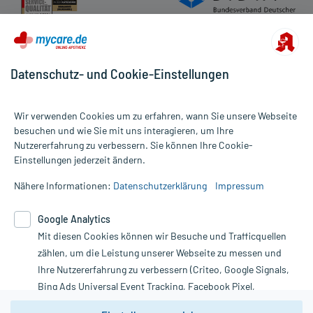
Datenschutz- und Cookie-Einstellungen
Wir verwenden Cookies um zu erfahren, wann Sie unsere Webseite
besuchen und wie Sie mit uns interagieren, um Ihre
Nutzererfahrung zu verbessern. Sie können Ihre Cookie-
Alle Preise gelten inkl. MwSt., ggf. zzgl. Versandkosten
Einstellungen jederzeit ändern.
Informationen auf dieser Website werden ausschließlich für
informative Zwecke zur Verfügung gestellt. Sie ersetzen keinesfalls
Nähere Informationen:
Datenschutzerklärung
Impressum
die Untersuchung und Behandlung durch einen Arzt. Bitte
beachten Sie, dass hierdurch weder Diagnosen gestellt noch
Google Analytics
Therapien eingeleitet werden können. | Diese Webseite benutzt
Mit diesen Cookies können wir Besuche und Trafficquellen
Google Analytics. Lesen Sie bitte dazu die wichtigen Hinweise in
unserer Datenschutzerklärung. Für den Widerruf einer Bestellung
zählen, um die Leistung unserer Webseite zu messen und
nutzen Sie das Formular:
Ihre Nutzererfahrung zu verbessern (Criteo, Google Signals,
Bing Ads Universal Event Tracking, Facebook Pixel,
Vertrag widerrufen
Youtube-Social Plugin).