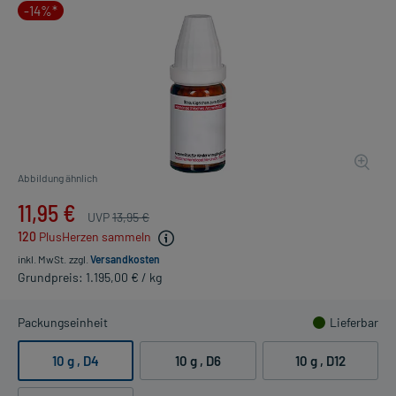
-14%*
Abbildung ähnlich
11,95 €
UVP
13,95 €
120
PlusHerzen sammeln
inkl. MwSt.
zzgl.
Versandkosten
Grundpreis: 1.195,00 € / kg
Packungseinheit
Lieferbar
10 g
, D4
10 g
, D6
10 g
, D12