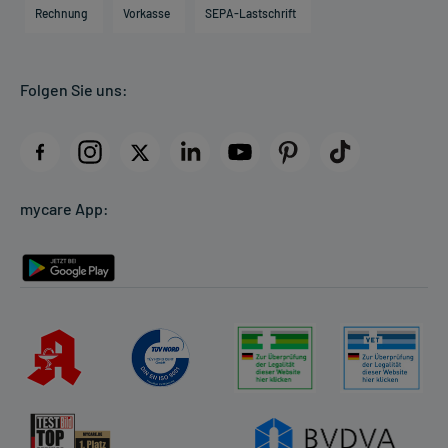
Engagement
Direktabrechnung PKV
Rechnung
Vorkasse
SEPA-Lastschrift
Partner
Apotheke vor Ort
Kundenbewertungen
Folgen Sie uns:
AGB
Impressum
Datenschutz
Cookie-Einstellungen
mycare App:
Rückgabe/Widerruf
Barrierefreiheitserklärung