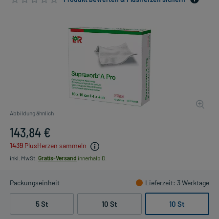
Abbildung ähnlich
143,84 €
1439
PlusHerzen sammeln
inkl. MwSt.
Gratis-Versand
innerhalb D.
Packungseinheit
Lieferzeit
: 3 Werktage
5 St
10 St
10 St