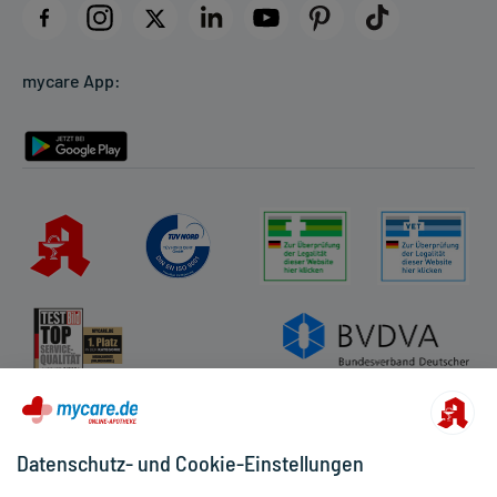
Datenschutz
Cookie-Einstellungen
mycare App:
Rückgabe/Widerruf
Barrierefreiheitserklärung
Datenschutz- und Cookie-Einstellungen