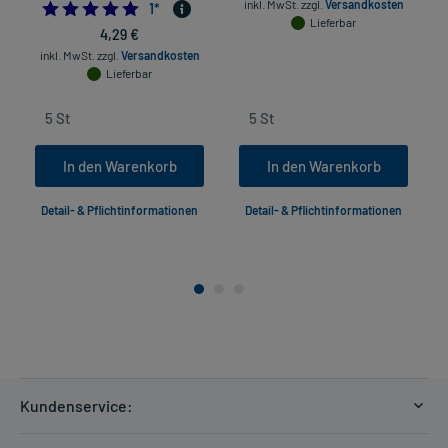
inkl. MwSt.
zzgl.
Versandkosten
5.0
1
*
Lieferbar
4,29 €
inkl. MwSt.
zzgl.
Versandkosten
Lieferbar
In den Warenkorb
In den Warenkorb
Detail- & Pflichtinformationen
Detail- & Pflichtinformationen
Kundenservice:
Versandkosten