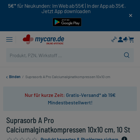
5€*
für Neukunden: Im Web ab 55€ | In der App ab 35€.
Jetzt App downloaden
Binden
/
Suprasorb A Pro Calciumalginatkompressen 10x10 cm
Nur für kurze Zeit:
Gratis-Versand* ab 19€
Mindestbestellwert!
Suprasorb A Pro
Calciumalginatkompressen 10x10 cm, 10 St
Produkt bewerten & PlusHerzen sichern