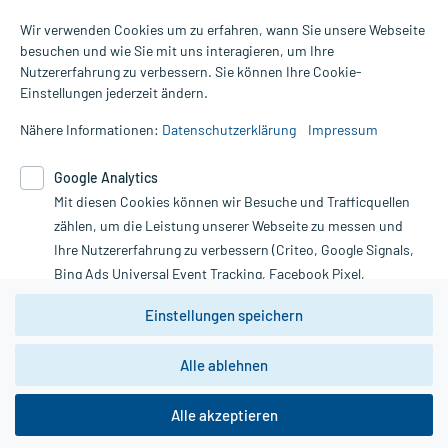
Wir verwenden Cookies um zu erfahren, wann Sie unsere Webseite
besuchen und wie Sie mit uns interagieren, um Ihre
Nutzererfahrung zu verbessern. Sie können Ihre Cookie-
Alle Preise gelten inkl. MwSt., ggf. zzgl. Versandkosten
Einstellungen jederzeit ändern.
Informationen auf dieser Website werden ausschließlich für
informative Zwecke zur Verfügung gestellt. Sie ersetzen keinesfalls
Nähere Informationen:
Datenschutzerklärung
Impressum
die Untersuchung und Behandlung durch einen Arzt. Bitte
beachten Sie, dass hierdurch weder Diagnosen gestellt noch
Google Analytics
Therapien eingeleitet werden können. | Diese Webseite benutzt
Mit diesen Cookies können wir Besuche und Trafficquellen
Google Analytics. Lesen Sie bitte dazu die wichtigen Hinweise in
unserer Datenschutzerklärung. Für den Widerruf einer Bestellung
zählen, um die Leistung unserer Webseite zu messen und
nutzen Sie das Formular:
Ihre Nutzererfahrung zu verbessern (Criteo, Google Signals,
Bing Ads Universal Event Tracking, Facebook Pixel,
Vertrag widerrufen
Youtube-Social Plugin).
Einstellungen speichern
Wir weisen darauf hin, dass die
Datenschutzbestimmungen von
Google Analytics
nicht
Alle ablehnen
*Hinweise zu unseren Aktionen und Bewertungen
zwingend den Europäischen Anforderungen gem. EU-
DSGVO genügen und ein Datentransfer in Drittstaaten bzw.
die USA nicht ausgeschlossen werden kann. Wie die
Alle akzeptieren
Daten dort verarbeitet werden, kann nicht geprüft und
nachvollzogen werden.
copyright @ 2026 Roland Helle e.K. - Versandapotheke - Alle Rechte vorbehalten