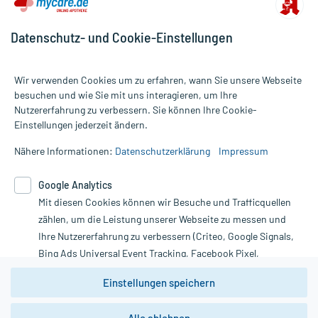
Datenschutz- und Cookie-Einstellungen
Wir verwenden Cookies um zu erfahren, wann Sie unsere Webseite
besuchen und wie Sie mit uns interagieren, um Ihre
Nutzererfahrung zu verbessern. Sie können Ihre Cookie-
Alle Preise gelten inkl. MwSt., ggf. zzgl. Versandkosten
Einstellungen jederzeit ändern.
Informationen auf dieser Website werden ausschließlich für
informative Zwecke zur Verfügung gestellt. Sie ersetzen keinesfalls
Nähere Informationen:
Datenschutzerklärung
Impressum
die Untersuchung und Behandlung durch einen Arzt. Bitte
beachten Sie, dass hierdurch weder Diagnosen gestellt noch
Google Analytics
Therapien eingeleitet werden können. | Diese Webseite benutzt
Mit diesen Cookies können wir Besuche und Trafficquellen
Google Analytics. Lesen Sie bitte dazu die wichtigen Hinweise in
unserer Datenschutzerklärung. Für den Widerruf einer Bestellung
zählen, um die Leistung unserer Webseite zu messen und
nutzen Sie das Formular:
Ihre Nutzererfahrung zu verbessern (Criteo, Google Signals,
Bing Ads Universal Event Tracking, Facebook Pixel,
Vertrag widerrufen
Youtube-Social Plugin).
Einstellungen speichern
Wir weisen darauf hin, dass die
Datenschutzbestimmungen von
Google Analytics
nicht
*Hinweise zu unseren Aktionen und Bewertungen