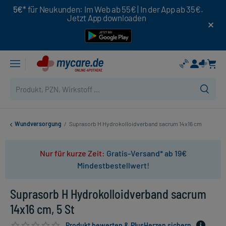
5€*
für Neukunden: Im Web ab 55€ | In der App ab 35€.
Jetzt App downloaden
Wundversorgung
/
Suprasorb H Hydrokolloidverband sacrum 14x16 cm
Nur für kurze Zeit:
Gratis-Versand* ab 19€
Mindestbestellwert!
Suprasorb H Hydrokolloidverband sacrum
14x16 cm, 5 St
Produkt bewerten & PlusHerzen sichern