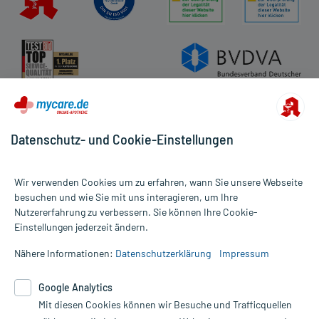
Datenschutz- und Cookie-Einstellungen
Wir verwenden Cookies um zu erfahren, wann Sie unsere Webseite
besuchen und wie Sie mit uns interagieren, um Ihre
Nutzererfahrung zu verbessern. Sie können Ihre Cookie-
Alle Preise gelten inkl. MwSt., ggf. zzgl. Versandkosten
Einstellungen jederzeit ändern.
Informationen auf dieser Website werden ausschließlich für
informative Zwecke zur Verfügung gestellt. Sie ersetzen keinesfalls
Nähere Informationen:
Datenschutzerklärung
Impressum
die Untersuchung und Behandlung durch einen Arzt. Bitte
beachten Sie, dass hierdurch weder Diagnosen gestellt noch
Google Analytics
Therapien eingeleitet werden können. | Diese Webseite benutzt
Mit diesen Cookies können wir Besuche und Trafficquellen
Google Analytics. Lesen Sie bitte dazu die wichtigen Hinweise in