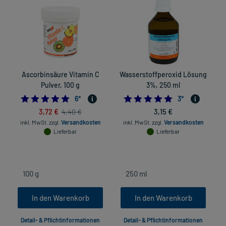
Ascorbinsäure Vitamin C
Wasserstoffperoxid Lösung
Pulver, 100 g
3%, 250 ml
5.0
5.0
6
*
3
*
3,72 €
3,15 €
4,40 €
inkl. MwSt.
zzgl.
Versandkosten
inkl. MwSt.
zzgl.
Versandkosten
Lieferbar
Lieferbar
In den Warenkorb
In den Warenkorb
Detail- & Pflichtinformationen
Detail- & Pflichtinformationen