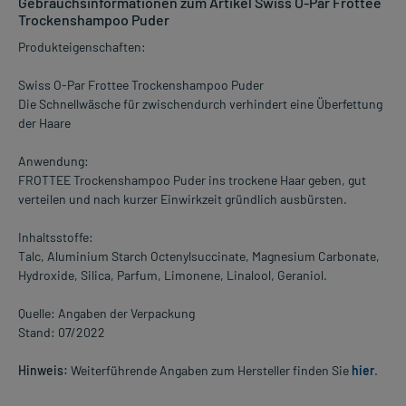
Gebrauchsinformationen zum Artikel Swiss O-Par Frottee
Trockenshampoo Puder
Produkteigenschaften:
Swiss O-Par Frottee Trockenshampoo Puder
Die Schnellwäsche für zwischendurch verhindert eine Überfettung
der Haare
Anwendung:
FROTTEE Trockenshampoo Puder ins trockene Haar geben, gut
verteilen und nach kurzer Einwirkzeit gründlich ausbürsten.
Inhaltsstoffe:
Talc, Aluminium Starch Octenylsuccinate, Magnesium Carbonate,
Hydroxide, Silica, Parfum, Limonene, Linalool, Geraniol.
Quelle: Angaben der Verpackung
Stand: 07/2022
Hinweis:
Weiterführende Angaben zum Hersteller finden Sie
hier
.