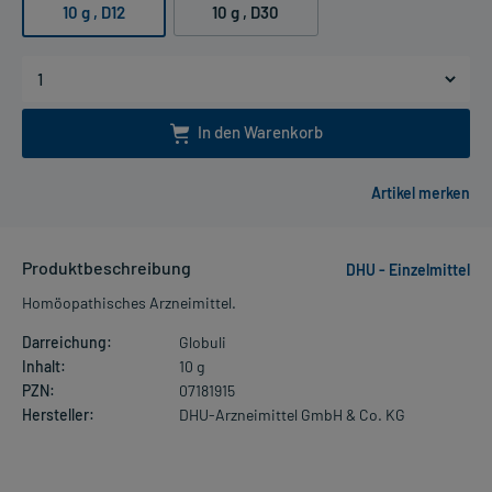
10 g
, D12
10 g
, D30
In den Warenkorb
Produktbeschreibung
DHU - Einzelmittel
Homöopathisches Arzneimittel.
Darreichung:
Globuli
Inhalt:
10 g
PZN:
07181915
Hersteller:
DHU-Arzneimittel GmbH & Co. KG