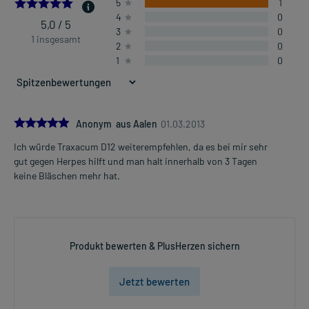
5.0
5
1
4
0
5,0 / 5
3
0
1 insgesamt
2
0
1
0
5.0
Anonym aus Aalen
01.03.2013
Ich würde Traxacum D12 weiterempfehlen, da es bei mir sehr
gut gegen Herpes hilft und man halt innerhalb von 3 Tagen
keine Bläschen mehr hat.
Produkt bewerten & PlusHerzen sichern
Jetzt bewerten