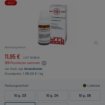
-14%*
Abbildung ähnlich
11,95 €
UVP
13,95 €
120
PlusHerzen sammeln
inkl. MwSt.
zzgl.
Versandkosten
Grundpreis: 1.195,00 € / kg
Packungseinheit
Lieferbar
10 g
, D3
10 g
, D4
10 g
, D6