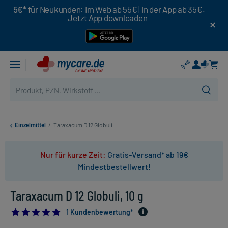
5€*
für Neukunden: Im Web ab 55€ | In der App ab 35€.
Jetzt App downloaden
Einzelmittel
/
Taraxacum D 12 Globuli
Nur für kurze Zeit:
Gratis-Versand* ab 19€
Mindestbestellwert!
Taraxacum D 12 Globuli, 10 g
5.0
1 Kundenbewertung*