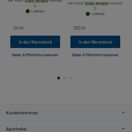
inkl. MwSt.
Gratis-Versand
innerhalb
inkl. MwSt.
Gratis-Versand
innerhalb
D.
D.
Lieferbar
Lieferbar
In den Warenkorb
In den Warenkorb
Detail- & Pflichtinformationen
Detail- & Pflichtinformationen
Kundenservice:
Versandkosten
Apotheke: