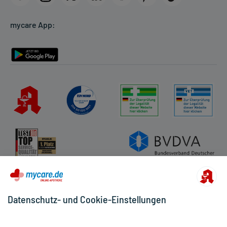
Cookie-Einstellungen
mycare App:
Rückgabe/Widerruf
Barrierefreiheitserklärung
Datenschutz- und Cookie-Einstellungen