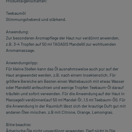
Produkteigenschaften:
Teebaumöl
Stimmungshebend und stärkend.
Anwendung:
Zur besonderen Aromapflege der Haut nur verdünnt anwenden,
z.B. 3-4 Tropfen auf 50 ml TAOASIS Mandelöl zur wohltuenden
Aromamassage.
Anwendungstipp:
Für kleine Stellen kann das Öl ausnahmsweise auch pur auf der
Haut angewendet werden, z.B. nach einem Insektenstich. Für
größere Bereiche am Besten einen Wattebausch mit etwas Wasser
oder Mandelöl anfeuchten und wenige Tropfen Teebaum-Öl darauf
träufeln und sofort verwenden. Für die Anwendung auf der Haut in
Massageöl verdünnen(auf 50 ml Mandel-Öl ,1,5 ml Teebaum-Öl). Für
die Anwendung in der Raumluft lässt sich der krautige Duft gut mit
anderen Ölen mischen, z.B mit Citrone, Orange, Lemongras.
Bitte beachte:
Ätherische Öle nicht unverdünnt anwenden. Darf nicht in Die