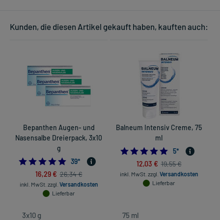
Kunden, die diesen Artikel gekauft haben, kauften auch:
Bepanthen Augen- und
Balneum Intensiv Creme, 75
Nasensalbe Dreierpack, 3x10
ml
R
g
5.0
5
*
4.9743589743589745
39
*
12,03 €
19,55 €
16,29 €
26,34 €
inkl. MwSt.
zzgl.
Versandkosten
Lieferbar
inkl. MwSt.
zzgl.
Versandkosten
Lieferbar