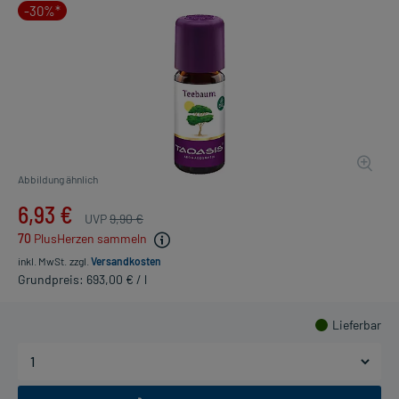
-30%*
Abbildung ähnlich
6,93 €
UVP
9,90 €
70
PlusHerzen sammeln
inkl. MwSt.
zzgl.
Versandkosten
Grundpreis: 693,00 € / l
Lieferbar