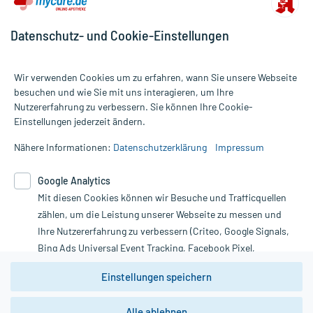
Datenschutz- und Cookie-Einstellungen
Wir verwenden Cookies um zu erfahren, wann Sie unsere Webseite
besuchen und wie Sie mit uns interagieren, um Ihre
Nutzererfahrung zu verbessern. Sie können Ihre Cookie-
Alle Preise gelten inkl. MwSt., ggf. zzgl. Versandkosten
Einstellungen jederzeit ändern.
Informationen auf dieser Website werden ausschließlich für
informative Zwecke zur Verfügung gestellt. Sie ersetzen keinesfalls
Nähere Informationen:
Datenschutzerklärung
Impressum
die Untersuchung und Behandlung durch einen Arzt. Bitte
beachten Sie, dass hierdurch weder Diagnosen gestellt noch
Google Analytics
Therapien eingeleitet werden können. | Diese Webseite benutzt
Mit diesen Cookies können wir Besuche und Trafficquellen
Google Analytics. Lesen Sie bitte dazu die wichtigen Hinweise in
unserer Datenschutzerklärung. Für den Widerruf einer Bestellung
zählen, um die Leistung unserer Webseite zu messen und
nutzen Sie das Formular:
Ihre Nutzererfahrung zu verbessern (Criteo, Google Signals,
Bing Ads Universal Event Tracking, Facebook Pixel,
Vertrag widerrufen
Youtube-Social Plugin).
Einstellungen speichern
Wir weisen darauf hin, dass die
Datenschutzbestimmungen von
Google Analytics
nicht
Alle ablehnen
*Hinweise zu unseren Aktionen und Bewertungen