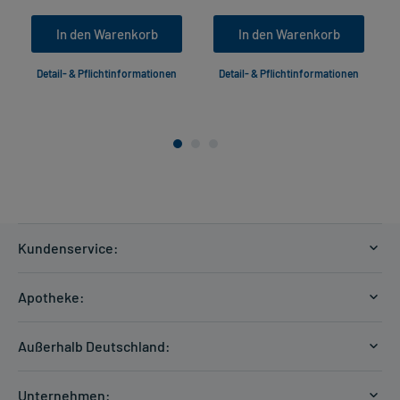
In den Warenkorb
In den Warenkorb
Detail- & Pflichtinformationen
Detail- & Pflichtinformationen
Kundenservice:
Versandkosten
Apotheke:
Zahlungsarten
Ratgeber
Kontakt
Außerhalb Deutschland:
E-Rezept
FAQ
Versandkosten Schweiz
Papierrezept einlösen
Hilfe
Unternehmen: