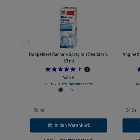
Doppelherz Rachen-Spray mit Sanddorn,
Anginett
30 ml
5.0
1
*
4,95 €
inkl. MwSt.
zzgl.
Versandkosten
in
Lieferbar
In den Warenkorb