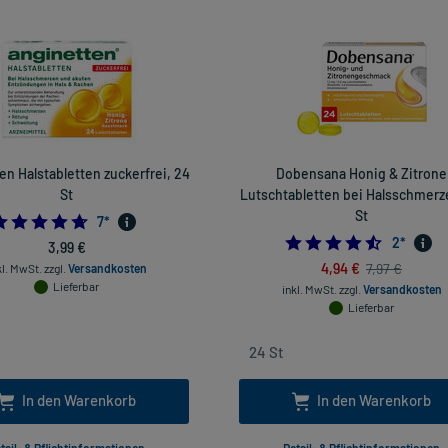
en Halstabletten zuckerfrei, 24
Dobensana Honig & Zitrone
St
Lutschtabletten bei Halsschmerz
St
4.714285714285714
7
*
4.5
2
*
3,99 €
4,94 €
7,97 €
kl. MwSt.
zzgl.
Versandkosten
Lieferbar
inkl. MwSt.
zzgl.
Versandkosten
Lieferbar
In den Warenkorb
In den Warenkorb