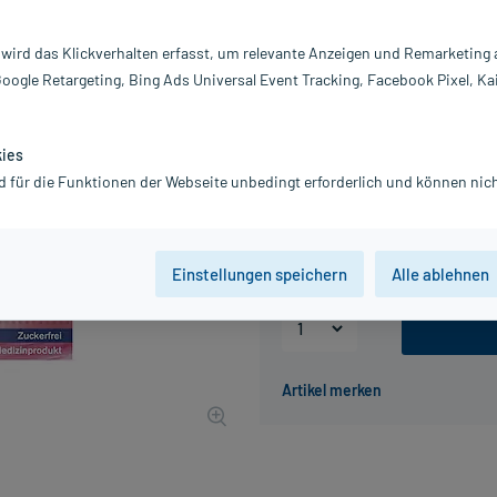
Darreichung:
Lu
 wird das Klickverhalten erfasst, um relevante Anzeigen und Remarketing
Inhalt:
20
Google Retargeting, Bing Ads Universal Event Tracking, Facebook Pixel, Ka
PZN:
0
Hersteller:
M
Information:
kies
4,88 €
d für die Funktionen der Webseite unbedingt erforderlich und können nich
49
PlusHerzen sam
inkl. MwSt.
zzgl.
Versandkosten
Einstellungen speichern
Alle ablehnen