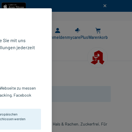
n
E-Rezept App
Anmelden
mycarePlus
Warenkorb
 Sie mit uns
llungen jederzeit
r Webseite zu messen
Tracking, Facebook
uropäischen
eschlossen werden
it. Bei akuten Reizungen in Hals & Rachen. Zuckerfrei. Für