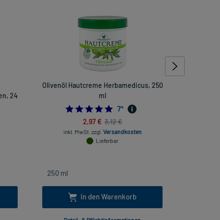
Olivenöl Hautcreme Herbamedicus, 250
Norsan Om
en, 24
ml
5.0
7
*
2,97 €
3,12 €
inkl. Mw
inkl. MwSt.
zzgl.
Versandkosten
Lieferbar
In den Warenkorb