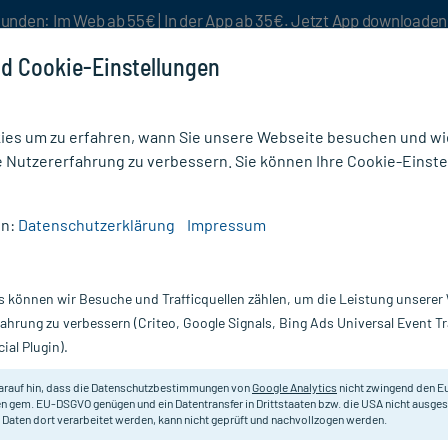
unden: Im Web ab 55€ | In der App ab 35€. Jetzt App downloade
d Cookie-Einstellungen
es um zu erfahren, wann Sie unsere Webseite besuchen und wie
e Nutzererfahrung zu verbessern. Sie können Ihre Cookie-Einste
nlösen
Rezeptur
Aktion %
en:
Datenschutzerklärung
Impressum
iserkeit
/
Tetesept Anginosan Halstabletten zuckerfrei Kirsche
s können wir Besuche und Trafficquellen zählen, um die Leistung unsere
Nur für kurze Zeit:
Gratis-Versand* ab 19€ Mindestbestellwert!
fahrung zu verbessern (Criteo, Google Signals, Bing Ads Universal Event 
ial Plugin).
tten zuckerfrei
Tetesept
arauf hin, dass die Datenschutzbestimmungen von
Google Analytics
nicht zwingend den E
n gem. EU-DSGVO genügen und ein Datentransfer in Drittstaaten bzw. die USA nicht ausg
 Daten dort verarbeitet werden, kann nicht geprüft und nachvollzogen werden.
Lindern Halsschmerzen und Heiserke
Kinder ab 6 Jahren.