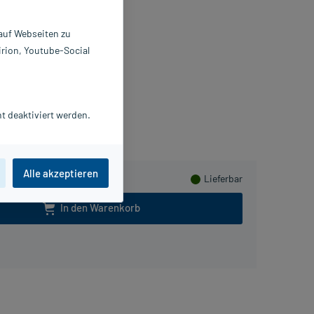
tschtabletten
 auf Webseiten zu
 St
irion, Youtube-Social
9714043
erz Consumer Care GmbH
Beipackzettel als PDF
t deaktiviert werden.
meln
Alle akzeptieren
Lieferbar
In den Warenkorb