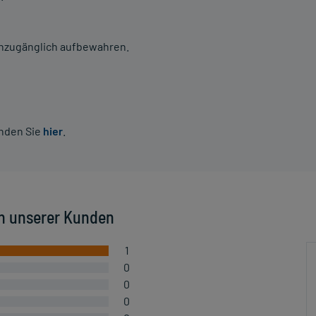
 unzugänglich aufbewahren.
inden Sie
hier
.
n unserer Kunden
1
0
0
0