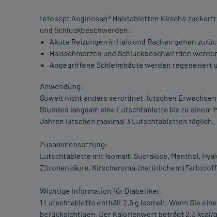
tetesept Anginosan® Halstabletten Kirsche zuckerf
und Schluckbeschwerden:
Akute Reizungen in Hals und Rachen gehen zurüc
Halsschmerzen und Schluckbeschwerden werden 
Angegriffene Schleimhäute werden regeneriert u
Anwendung:
Soweit nicht anders verordnet, lutschen Erwachsene
Stunden langsam eine Lutschtablette bis zu einem M
Jahren lutschen maximal 3 Lutschtabletten täglich.
Zusammensetzung:
Lutschtablette mit Isomalt, Sucralose, Menthol, Hy
Zitronensäure, Kirscharoma, (natürlichem) Farbstoff
Wichtige Information für Diabetiker:
1 Lutschtablette enthält 2,5 g Isomalt. Wenn Sie ein
berücksichtigen. Der Kalorienwert beträgt 2,3 kcal/g