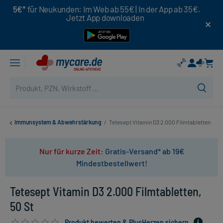
5€*
für Neukunden: Im Web ab 55€ | In der App ab 35€.
Jetzt App downloaden
Immunsystem & Abwehrstärkung
/
Tetesept Vitamin D3 2.000 Filmtabletten
Nur für kurze Zeit:
Gratis-Versand* ab 19€
Mindestbestellwert!
Tetesept Vitamin D3 2.000 Filmtabletten,
50 St
Produkt bewerten & PlusHerzen sichern