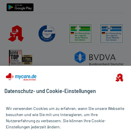
Datenschutz- und Cookie-Einstellungen
Wir verwenden Cookies um zu erfahren, wann Sie unsere Webseite
besuchen und wie Sie mit uns interagieren, um Ihre
Nutzererfahrung zu verbessern. Sie können Ihre Cookie-
Alle Preise gelten inkl. MwSt., ggf. zzgl. Versandkosten
Einstellungen jederzeit ändern.
Informationen auf dieser Website werden ausschließlich für