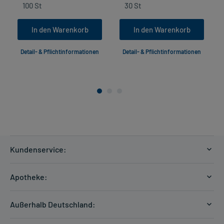
In den Warenkorb
In den Warenkorb
Detail- & Pflichtinformationen
Detail- & Pflichtinformationen
Kundenservice:
Versandkosten
Apotheke:
Zahlungsarten
Ratgeber
Kontakt
Außerhalb Deutschland:
E-Rezept
FAQ