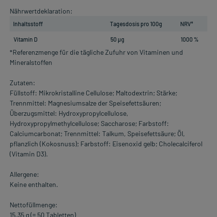
Nährwertdeklaration:
Inhaltsstoff
Tagesdosis pro 100g
NRV*
Vitamin D
50 µg
1000 %
*Referenzmenge für die tägliche Zufuhr von Vitaminen und
Mineralstoffen
Zutaten:
Füllstoff: Mikrokristalline Cellulose; Maltodextrin; Stärke;
Trennmittel: Magnesiumsalze der Speisefettsäuren;
Überzugsmittel: Hydroxypropylcellulose,
Hydroxypropylmethylcellulose; Saccharose; Farbstoff:
Calciumcarbonat; Trennmittel: Talkum, Speisefettsäure; Öl,
pflanzlich (Kokosnuss); Farbstoff: Eisenoxid gelb; Cholecalciferol
(Vitamin D3).
Allergene:
Keine enthalten.
Nettofüllmenge:
15,35 g (= 50 Tabletten)