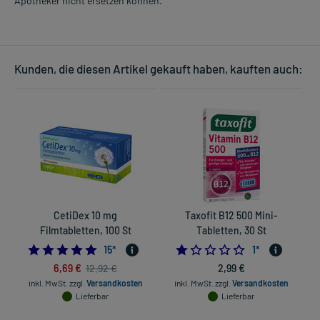
Apotheker nicht ersetzen können.
Kunden, die diesen Artikel gekauft haben, kauften auch:
CetiDex 10 mg
Taxofit B12 500 Mini-
Filmtabletten, 100 St
Tabletten, 30 St
4.866666666666666
1.0
15
*
1
*
6,69 €
2,99 €
12,92 €
inkl. MwSt.
zzgl.
Versandkosten
inkl. MwSt.
zzgl.
Versandkosten
Lieferbar
Lieferbar