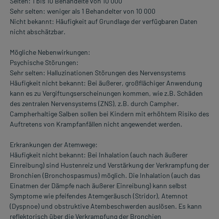
Selten: 1 bis 10 Behandelte von 10 000
Sehr selten: weniger als 1 Behandelter von 10 000
Nicht bekannt: Häufigkeit auf Grundlage der verfügbaren Daten
nicht abschätzbar.
Mögliche Nebenwirkungen:
Psychische Störungen:
Sehr selten: Halluzinationen Störungen des Nervensystems
Häufigkeit nicht bekannt: Bei äußerer, großflächiger Anwendung
kann es zu Vergiftungserscheinungen kommen, wie z.B. Schäden
des zentralen Nervensystems (ZNS), z.B. durch Campher.
Campherhaltige Salben sollen bei Kindern mit erhöhtem Risiko des
Auftretens von Krampfanfällen nicht angewendet werden.
Erkrankungen der Atemwege:
Häufigkeit nicht bekannt: Bei Inhalation (auch nach äußerer
Einreibung) sind Hustenreiz und Verstärkung der Verkrampfung der
Bronchien (Bronchospasmus) möglich. Die Inhalation (auch das
Einatmen der Dämpfe nach äußerer Einreibung) kann selbst
Symptome wie pfeifendes Atemgeräusch (Stridor), Atemnot
(Dyspnoe) und obstruktive Atembeschwerden auslösen. Es kann
reflektorisch über die Verkrampfung der Bronchien