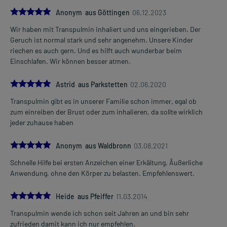
Kinder ab 6 Jahren und Erwachsene
5.0
Anonym aus Göttingen
06.12.2023
eine ausreichende Menge
Wir haben mit Transpulmin inhaliert und uns eingerieben. Der
3-mal täglich
Mehr anzeigen
Geruch ist normal stark und sehr angenehm. Unsere Kinder
verteilt über den Tag
riechen es auch gern. Und es hilft auch wunderbar beim
Einschlafen. Wir können besser atmen.
Die Gesamtdosis sollte nicht ohne Rücksprache mit einem Arzt
oder Apotheker überschritten werden.
5.0
Astrid aus Parkstetten
02.06.2020
Art der Anwendung?
Transpulmin gibt es in unserer Familie schon immer, egal ob
Reiben Sie das Arzneimittel auf Brust und Rücken ein. Waschen
zum einreiben der Brust oder zum inhalieren, da sollte wirklich
Sie nach der Anwendung gründlich die Hände. Vermeiden Sie den
jeder zuhause haben
versehentlichen Kontakt mit Schleimhäuten, Augen und offenen
Hautstellen.
5.0
Anonym aus Waldbronn
03.08.2021
Oder: Inhalieren Sie das Arzneimittel. Übergießen Sie dafür die
vorgesehene Menge des Arzneimittel mit heißem Wasser. Beugen
Schnelle Hilfe bei ersten Anzeichen einer Erkältung. Äußerliche
Sie Ihren Kopf über das Gefäß, atmen Sie die Dämpfe durch Nase
Anwendung, ohne den Körper zu belasten. Empfehlenswert.
und Mund ein und decken Sie nach Möglichkeit Kopf und Gefäß mit
einem Tuch ab. Vorsicht heiß! - Die Anwendung sollte nur erfolgen,
5.0
Heide aus Pfeiffer
11.03.2014
wenn der sichere Umgang mit dem Arzneimittel gewährt ist.
Transpulmin wende ich schon seit Jahren an und bin sehr
Dauer der Anwendung?
zufrieden damit kann ich nur empfehlen.