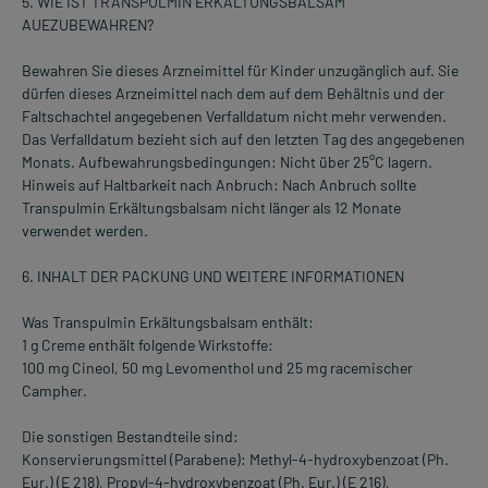
5. WIE IST TRANSPULMIN ERKÄLTUNGSBALSAM
AUEZUBEWAHREN?
Bewahren Sie dieses Arzneimittel für Kinder unzugänglich auf. Sie
dürfen dieses Arzneimittel nach dem auf dem Behältnis und der
Faltschachtel angegebenen Verfalldatum nicht mehr verwenden.
Das Verfalldatum bezieht sich auf den letzten Tag des angegebenen
Monats. Aufbewahrungsbedingungen: Nicht über 25°C lagern.
Hinweis auf Haltbarkeit nach Anbruch: Nach Anbruch sollte
Transpulmin Erkältungsbalsam nicht länger als 12 Monate
verwendet werden.
6. INHALT DER PACKUNG UND WEITERE INFORMATIONEN
Was Transpulmin Erkältungsbalsam enthält:
1 g Creme enthält folgende Wirkstoffe:
100 mg Cineol, 50 mg Levomenthol und 25 mg racemischer
Campher.
Die sonstigen Bestandteile sind:
Konservierungsmittel (Parabene): Methyl-4-hydroxybenzoat (Ph.
Eur.) (E 218), Propyl-4-hydroxybenzoat (Ph. Eur.) (E 216),