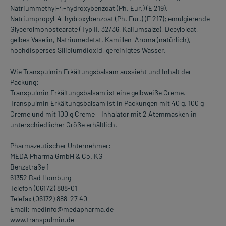
Natriummethyl-4-hydroxybenzoat (Ph. Eur.) (E 219),
Natriumpropyl-4-hydroxybenzoat (Ph. Eur.) (E 217); emulgierende
Glycerolmonostearate (Typ II, 32/36, Kaliumsalze), Decyloleat,
gelbes Vaselin, Natriumedetat, Kamillen-Aroma (natürlich),
hochdisperses Siliciumdioxid, gereinigtes Wasser.
Wie Transpulmin Erkältungsbalsam aussieht und Inhalt der
Packung:
Transpulmin Erkältungsbalsam ist eine gelbweiße Creme.
Transpulmin Erkältungsbalsam ist in Packungen mit 40 g, 100 g
Creme und mit 100 g Creme + Inhalator mit 2 Atemmasken in
unterschiedlicher Größe erhältlich.
Pharmazeutischer Unternehmer:
MEDA Pharma GmbH & Co. KG
Benzstraße 1
61352 Bad Homburg
Telefon (06172) 888-01
Telefax (06172) 888-27 40
Email: medinfo@medapharma.de
www.transpulmin.de