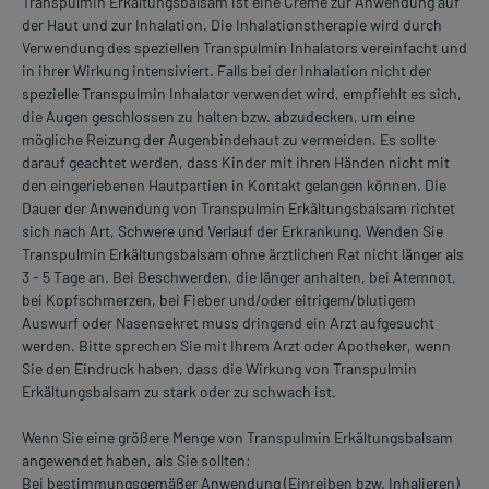
Transpulmin Erkältungsbalsam ist eine Creme zur Anwendung auf
der Haut und zur Inhalation. Die Inhalationstherapie wird durch
Verwendung des speziellen Transpulmin Inhalators vereinfacht und
in ihrer Wirkung intensiviert. Falls bei der Inhalation nicht der
spezielle Transpulmin Inhalator verwendet wird, empfiehlt es sich,
die Augen geschlossen zu halten bzw. abzudecken, um eine
mögliche Reizung der Augenbindehaut zu vermeiden. Es sollte
darauf geachtet werden, dass Kinder mit ihren Händen nicht mit
den eingeriebenen Hautpartien in Kontakt gelangen können. Die
Dauer der Anwendung von Transpulmin Erkältungsbalsam richtet
sich nach Art, Schwere und Verlauf der Erkrankung. Wenden Sie
Transpulmin Erkältungsbalsam ohne ärztlichen Rat nicht länger als
3 - 5 Tage an. Bei Beschwerden, die länger anhalten, bei Atemnot,
bei Kopfschmerzen, bei Fieber und/oder eitrigem/blutigem
Auswurf oder Nasensekret muss dringend ein Arzt aufgesucht
werden. Bitte sprechen Sie mit Ihrem Arzt oder Apotheker, wenn
Sie den Eindruck haben, dass die Wirkung von Transpulmin
Erkältungsbalsam zu stark oder zu schwach ist.
Wenn Sie eine größere Menge von Transpulmin Erkältungsbalsam
angewendet haben, als Sie sollten:
Bei bestimmungsgemäßer Anwendung (Einreiben bzw. Inhalieren)