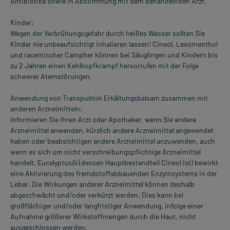
Antibiotika sowie in Abstimmung mit dem behandelnden Arzt.
Kinder:
Wegen der Verbrühungsgefahr durch heißes Wasser sollten Sie
Kinder nie unbeaufsichtigt inhalieren lassen! Cineol, Levomenthol
und racemischer Campher können bei Säuglingen und Kindern bis
zu 2 Jahren einen Kehlkopfkrampf hervorrufen mit der Folge
schwerer Atemstörungen.
Anwendung von Transpulmin Erkältungsbalsam zusammen mit
anderen Arzneimitteln:
Informieren Sie Ihren Arzt oder Apotheker, wenn Sie andere
Arzneimittel anwenden, kürzlich andere Arzneimittel angewendet
haben oder beabsichtigen andere Arzneimittel anzuwenden, auch
wenn es sich um nicht verschreibungspflichtige Arzneimittel
handelt. Eucalyptusöl (dessen Hauptbestandteil Cineol ist) bewirkt
eine Aktivierung des fremdstoffabbauenden Enzymsystems in der
Leber. Die Wirkungen anderer Arzneimittel können deshalb
abgeschwächt und/oder verkürzt werden. Dies kann bei
großflächiger und/oder langfristiger Anwendung, infolge einer
Aufnahme größerer Wirkstoffmengen durch die Haut, nicht
ausgeschlossen werden.