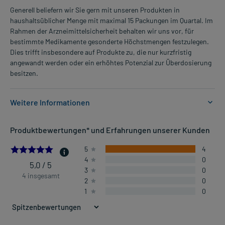
Generell beliefern wir Sie gern mit unseren Produkten in
haushaltsüblicher Menge mit maximal 15 Packungen im Quartal. Im
Rahmen der Arzneimittelsicherheit behalten wir uns vor, für
bestimmte Medikamente gesonderte Höchstmengen festzulegen.
Dies trifft insbesondere auf Produkte zu, die nur kurzfristig
angewandt werden oder ein erhöhtes Potenzial zur Überdosierung
besitzen.
Weitere Informationen
Anwendungsgebiete:
Produktbewertungen* und Erfahrungen unserer Kunden
- Erkältungskrankheiten der Atemwege, wie Husten, Schnupfen,
Heiserkeit
5.0
5
4
4
0
5,0 / 5
3
0
Dosierung und Anwendungshinweise:
4 insgesamt
2
0
Kinder ab 2 Jahren und Erwachsene
1
0
4 cm Stranglänge
2-4-mal täglich
verteilt über den Tag