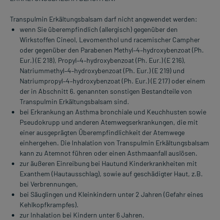
Transpulmin Erkältungsbalsam darf nicht angewendet werden:
wenn Sie überempfindlich (allergisch) gegenüber den
Wirkstoffen Cineol, Levomenthol und racemischer Campher
oder gegenüber den Parabenen Methyl–4–hydroxybenzoat (Ph.
Eur.) (E 218), Propyl–4–hydroxybenzoat (Ph. Eur.) (E 216),
Natriummethyl–4–hydroxybenzoat (Ph. Eur.) (E 219) und
Natriumpropyl–4–hydroxybenzoat (Ph. Eur.) (E 217) oder einem
der in Abschnitt 6. genannten sonstigen Bestandteile von
Transpulmin Erkältungsbalsam sind.
bei Erkrankung an Asthma bronchiale und Keuchhusten sowie
Pseudokrupp und anderen Atemwegserkrankungen, die mit
einer ausgeprägten Überempfindlichkeit der Atemwege
einhergehen. Die Inhalation von Transpulmin Erkältungsbalsam
kann zu Atemnot führen oder einen Asthmaanfall auslösen.
zur äußeren Einreibung bei Hautund Kinderkrankheiten mit
Exanthem (Hautausschlag), sowie auf geschädigter Haut, z.B.
bei Verbrennungen,
bei Säuglingen und Kleinkindern unter 2 Jahren (Gefahr eines
Kehlkopfkrampfes).
zur Inhalation bei Kindern unter 6 Jahren.