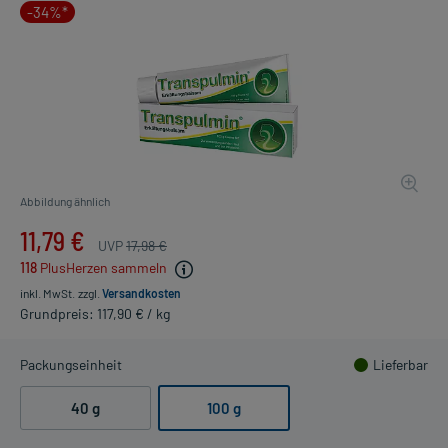
-34%*
Abbildung ähnlich
11,79 €
UVP
17,98 €
118
PlusHerzen sammeln
inkl. MwSt.
zzgl.
Versandkosten
Grundpreis: 117,90 € / kg
Packungseinheit
Lieferbar
40 g
100 g