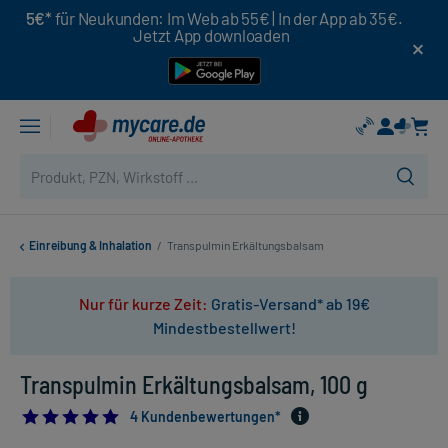
5€*
für Neukunden: Im Web ab 55€ | In der App ab 35€.
Jetzt App downloaden
Einreibung & Inhalation
/
Transpulmin Erkältungsbalsam
Nur für kurze Zeit:
Gratis-Versand* ab 19€
Mindestbestellwert!
Transpulmin Erkältungsbalsam, 100 g
5.0
4 Kundenbewertungen*