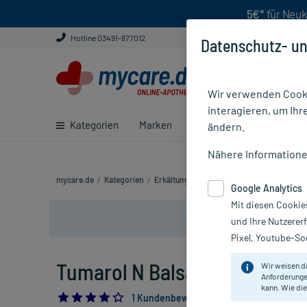
5€*
für Neuk
Hotline 03491-877012
Datenschutz- un
Wir verwenden Cooki
interagieren, um Ihr
Kategorien
Marken
Ratgeber
E-Rezept ei
ändern.
Nähere Information
mycare.de
/
Kategorien
/
Erkältung & Abwehr
/
Einreibung & Inhala
Google Analytics
Mit diesen Cookie
und Ihre Nutzerer
Pixel, Youtube-Soc
Tumarol N Balsam, 50 g
Wir weisen d
Anforderunge
kann. Wie die
4.0
1 Kundenbewertung*