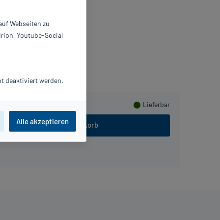
 g
4586876
 auf Webseiten zu
OBUGEN GmbH & Co.KG
irion, Youtube-Social
meln
t deaktiviert werden.
Lieferbar
Alle akzeptieren
In den Warenkorb