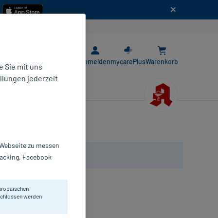
n
E-Rezept App
Anmelden
mycarePlus
Warenkorb
 Sie mit uns
llungen jederzeit
r Webseite zu messen
Tracking, Facebook
uropäischen
eschlossen werden
alsam