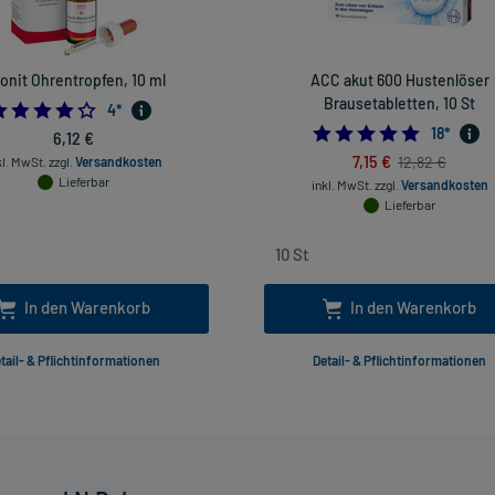
onit Ohrentropfen, 10 ml
ACC akut 600 Hustenlöser
Brausetabletten, 10 St
3.75
4
*
4.94444
18
*
6,12 €
7,15 €
12,82 €
kl. MwSt.
zzgl.
Versandkosten
Lieferbar
inkl. MwSt.
zzgl.
Versandkosten
Lieferbar
In den Warenkorb
In den Warenkorb
tail- & Pflichtinformationen
Detail- & Pflichtinformationen