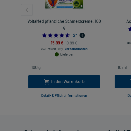
VoltaMed pflanzliche Schmerzcreme, 100
Ac
g
4.5
2
*
15,99 €
19,99 €
in
inkl. MwSt.
zzgl.
Versandkosten
Lieferbar
In den Warenkorb
Detail- & Pflichtinformationen
De