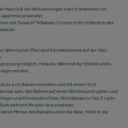
er Haut (z.B. bei Verbrennungen oder Krankheiten mit
i alasthma verwendet
hren soll Tumarol® N Balsam / Creme nicht im Bereich des
halation
r ätherischen Ölen sind Kontaktekzeme auf der Haut
.
egsreizung möglich. Hinweis: Während der Stillzeit sollte
etragen werden.
is zu 4 cm Balsam einreiben und mit einem Tuch
 besser sein, den Balsam auf einen Wattebausch geben und
lingen und Kleinkindern) 5 bis 10cm Balsam in 1 bis 2 l sehr
Tuch mehrere Minuten lang einatmen.
leine Menge des Balsams unter die Nase. Nicht in die