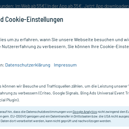
unden: Im Web ab 55€ | In der App ab 35€. Jetzt App downloade
d Cookie-Einstellungen
es um zu erfahren, wann Sie unsere Webseite besuchen und wie
e Nutzererfahrung zu verbessern. Sie können Ihre Cookie-Einste
nlösen
Rezeptur
Aktion %
en:
Datenschutzerklärung
Impressum
tion
/
Tumarol N Balsam
s können wir Besuche und Trafficquellen zählen, um die Leistung unsere
Nur für kurze Zeit:
Gratis-Versand* ab 19€ Mindestbestellwert!
fahrung zu verbessern (Criteo, Google Signals, Bing Ads Universal Event 
ial Plugin).
arauf hin, dass die Datenschutzbestimmungen von
Google Analytics
nicht zwingend den E
TUMAROL N Balsam
n gem. EU-DSGVO genügen und ein Datentransfer in Drittstaaten bzw. die USA nicht ausg
 Daten dort verarbeitet werden, kann nicht geprüft und nachvollzogen werden.
Darreichung:
B