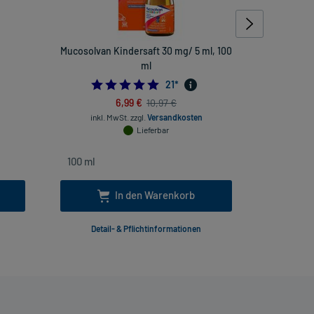
Mucosolvan Kindersaft 30 mg/ 5 ml, 100
Mome
ml
Heuschnu
4444444445
4.857142857142857
21
*
6,99 €
10,97 €
inkl. MwSt.
zzgl.
Versandkosten
inkl
Lieferbar
In den Warenkorb
Detail- & Pflichtinformationen
Deta