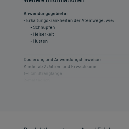
Anwendungsgebiete:
- Erkältungskrankheiten der Atemwege, wie:
- Schnupfen
- Heiserkeit
- Husten
Dosierung und Anwendungshinweise:
Kinder ab 2 Jahren und Erwachsene
1-4 cm Stranglänge
2-mal täglich
morgens und abends
Kinder ab 2 Jahren und Erwachsene
5-10 cm Stranglänge
2-3 mal täglich
bei Beschwerden