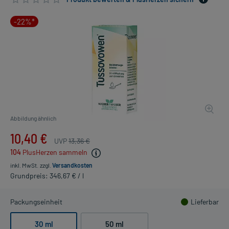
-22%*
Abbildung ähnlich
10,40 €
UVP
13,36 €
104
PlusHerzen sammeln
inkl. MwSt.
zzgl.
Versandkosten
Grundpreis: 346,67 € / l
Packungseinheit
Lieferbar
30 ml
50 ml