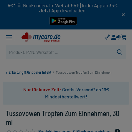
5€*
für Neukunden: Im Web ab 55€ | In der App ab 35€.
Jetzt App downloaden
Erkältung & Grippaler Infekt
/
Tussovowen Tropfen Zum Einnehmen
Nur für kurze Zeit:
Gratis-Versand* ab 19€
Mindestbestellwert!
Tussovowen Tropfen Zum Einnehmen, 30
ml
Produkt bewerten & PlusHerzen sichern