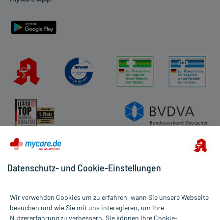
Barrierefreiheitserklärung
Datenschutz- und Cookie-Einstellungen
Wir verwenden Cookies um zu erfahren, wann Sie unsere Webseite
besuchen und wie Sie mit uns interagieren, um Ihre
Nutzererfahrung zu verbessern. Sie können Ihre Cookie-
Alle Preise gelten inkl. MwSt., ggf. zzgl. Versandkosten