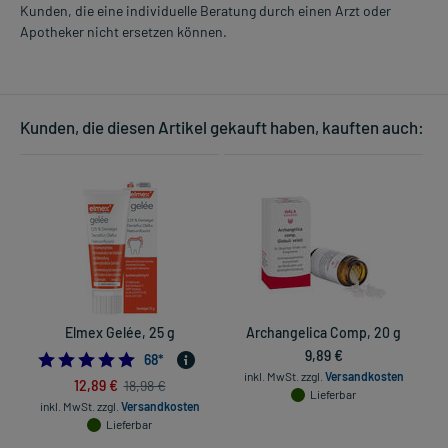
Kunden, die eine individuelle Beratung durch einen Arzt oder
Apotheker nicht ersetzen können.
Kunden, die diesen Artikel gekauft haben, kauften auch:
Elmex Gelée, 25 g
Archangelica Comp, 20 g
9,89 €
4.9411764705882355
68
*
inkl. MwSt.
zzgl.
Versandkosten
12,89 €
18,98 €
Lieferbar
inkl. MwSt.
zzgl.
Versandkosten
Lieferbar