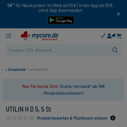
5€*
für Neukunden: Im Web ab 55€ | In der App ab 35€.
Jetzt App downloaden
Einzelmittel
/
UTILIN H D 5
Nur für kurze Zeit:
Gratis-Versand* ab 19€
Mindestbestellwert!
UTILIN H D 5, 5 St
Produkt bewerten & PlusHerzen sichern