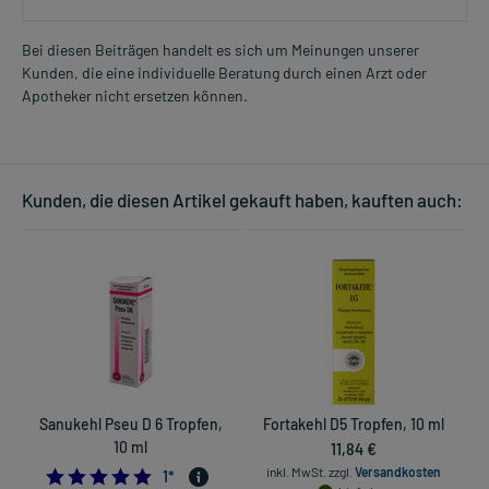
Bei diesen Beiträgen handelt es sich um Meinungen unserer
Kunden, die eine individuelle Beratung durch einen Arzt oder
Apotheker nicht ersetzen können.
Kunden, die diesen Artikel gekauft haben, kauften auch:
Sanukehl Pseu D 6 Tropfen,
Fortakehl D5 Tropfen, 10 ml
10 ml
11,84 €
inkl. MwSt.
zzgl.
Versandkosten
5.0
1
*