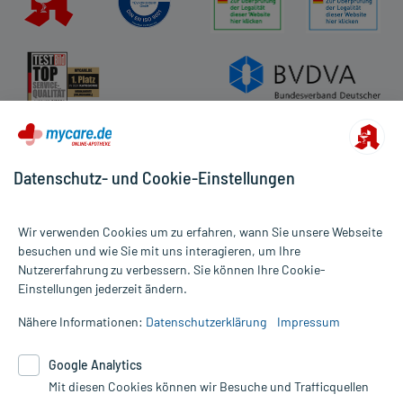
Datenschutz- und Cookie-Einstellungen
Wir verwenden Cookies um zu erfahren, wann Sie unsere Webseite
besuchen und wie Sie mit uns interagieren, um Ihre
Nutzererfahrung zu verbessern. Sie können Ihre Cookie-
Alle Preise gelten inkl. MwSt., ggf. zzgl. Versandkosten
Einstellungen jederzeit ändern.
Informationen auf dieser Website werden ausschließlich für
informative Zwecke zur Verfügung gestellt. Sie ersetzen keinesfalls
Nähere Informationen:
Datenschutzerklärung
Impressum
die Untersuchung und Behandlung durch einen Arzt. Bitte
beachten Sie, dass hierdurch weder Diagnosen gestellt noch
Google Analytics
Therapien eingeleitet werden können. | Diese Webseite benutzt
Mit diesen Cookies können wir Besuche und Trafficquellen
Google Analytics. Lesen Sie bitte dazu die wichtigen Hinweise in