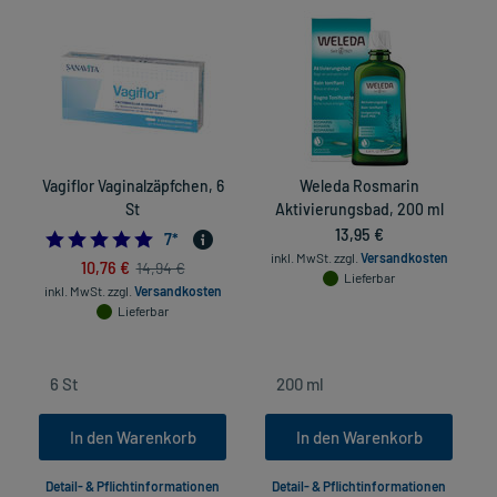
Vagiflor Vaginalzäpfchen, 6
Weleda Rosmarin
St
Aktivierungsbad, 200 ml
1
13,95 €
5.0
7
*
inkl. MwSt.
zzgl.
Versandkosten
10,76 €
14,94 €
Lieferbar
inkl. MwSt.
zzgl.
Versandkosten
Lieferbar
In den Warenkorb
In den Warenkorb
Detail- & Pflichtinformationen
Detail- & Pflichtinformationen