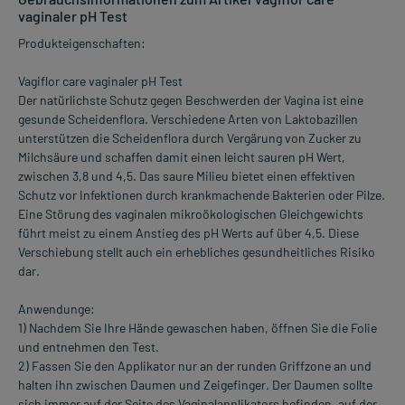
vaginaler pH Test
Produkteigenschaften:
Vagiflor care vaginaler pH Test
Der natürlichste Schutz gegen Beschwerden der Vagina ist eine
gesunde Scheidenflora. Verschiedene Arten von Laktobazillen
unterstützen die Scheidenflora durch Vergärung von Zucker zu
Milchsäure und schaffen damit einen leicht sauren pH Wert,
zwischen 3,8 und 4,5. Das saure Milieu bietet einen effektiven
Schutz vor Infektionen durch krankmachende Bakterien oder Pilze.
Eine Störung des vaginalen mikroökologischen Gleichgewichts
führt meist zu einem Anstieg des pH Werts auf über 4,5. Diese
Verschiebung stellt auch ein erhebliches gesundheitliches Risiko
dar.
Anwendunge:
1) Nachdem Sie Ihre Hände gewaschen haben, öffnen Sie die Folie
und entnehmen den Test.
2) Fassen Sie den Applikator nur an der runden Griffzone an und
halten ihn zwischen Daumen und Zeigefinger. Der Daumen sollte
sich immer auf der Seite des Vaginalapplikators befinden, auf der