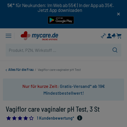
5€*
für Neukunden: Im Web ab 55€ | In der App ab 35€.
Jetzt App downloaden
Alles für die Frau
/
Vagiflor care vaginaler pH Test
Nur für kurze Zeit:
Gratis-Versand* ab 19€
Mindestbestellwert!
Vagiflor care vaginaler pH Test, 3 St
4.0
1 Kundenbewertung*