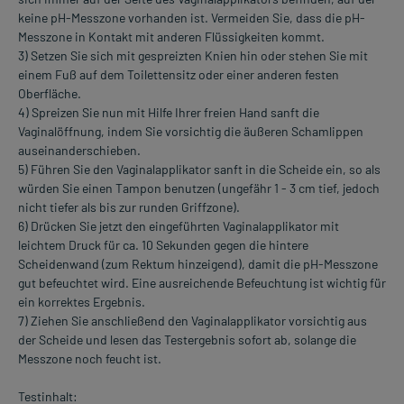
keine pH-Messzone vorhanden ist. Vermeiden Sie, dass die pH-
Messzone in Kontakt mit anderen Flüssigkeiten kommt.
3) Setzen Sie sich mit gespreizten Knien hin oder stehen Sie mit
einem Fuß auf dem Toilettensitz oder einer anderen festen
Oberfläche.
4) Spreizen Sie nun mit Hilfe Ihrer freien Hand sanft die
Vaginalöffnung, indem Sie vorsichtig die äußeren Schamlippen
auseinanderschieben.
5) Führen Sie den Vaginalapplikator sanft in die Scheide ein, so als
würden Sie einen Tampon benutzen (ungefähr 1 - 3 cm tief, jedoch
nicht tiefer als bis zur runden Griffzone).
6) Drücken Sie jetzt den eingeführten Vaginalapplikator mit
leichtem Druck für ca. 10 Sekunden gegen die hintere
Scheidenwand (zum Rektum hinzeigend), damit die pH-Messzone
gut befeuchtet wird. Eine ausreichende Befeuchtung ist wichtig für
ein korrektes Ergebnis.
7) Ziehen Sie anschließend den Vaginalapplikator vorsichtig aus
der Scheide und lesen das Testergebnis sofort ab, solange die
Messzone noch feucht ist.
Testinhalt: