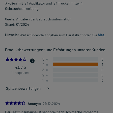
3 Folien mit je 1 Applikator und je 1 Trockenmittel, 1
Gebrauchsanweisung.
Quelle: Angaben der Gebrauchsinformation
Stand: 01/2024
Hinweis:
Weiterführende Angaben zum Hersteller finden Sie
hier
.
Produktbewertungen* und Erfahrungen unserer Kunden
4.0
5
0
4
1
4,0 / 5
3
0
1 insgesamt
2
0
1
0
4.0
Anonym
29.12.2024
Der Test für zuhause ist sehr praktisch. Ich mache immer mal