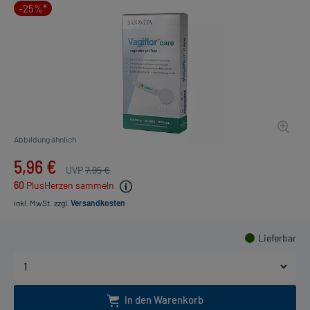
-25%*
Abbildung ähnlich
5,96 €
UVP
7,95 €
60
PlusHerzen sammeln
inkl. MwSt.
zzgl.
Versandkosten
Lieferbar
In den Warenkorb