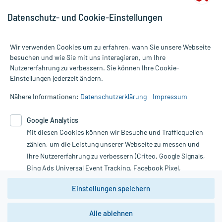
Datenschutz- und Cookie-Einstellungen
Wir verwenden Cookies um zu erfahren, wann Sie unsere Webseite
besuchen und wie Sie mit uns interagieren, um Ihre
Nutzererfahrung zu verbessern. Sie können Ihre Cookie-
Alle Preise gelten inkl. MwSt., ggf. zzgl. Versandkosten
Einstellungen jederzeit ändern.
Informationen auf dieser Website werden ausschließlich für
informative Zwecke zur Verfügung gestellt. Sie ersetzen keinesfalls
Nähere Informationen:
Datenschutzerklärung
Impressum
die Untersuchung und Behandlung durch einen Arzt. Bitte
beachten Sie, dass hierdurch weder Diagnosen gestellt noch
Google Analytics
Therapien eingeleitet werden können. | Diese Webseite benutzt
Mit diesen Cookies können wir Besuche und Trafficquellen
Google Analytics. Lesen Sie bitte dazu die wichtigen Hinweise in
unserer Datenschutzerklärung. Für den Widerruf einer Bestellung
zählen, um die Leistung unserer Webseite zu messen und
nutzen Sie das Formular:
Ihre Nutzererfahrung zu verbessern (Criteo, Google Signals,
Bing Ads Universal Event Tracking, Facebook Pixel,
Vertrag widerrufen
Youtube-Social Plugin).
Einstellungen speichern
Wir weisen darauf hin, dass die
Datenschutzbestimmungen von
Google Analytics
nicht
Alle ablehnen
*Hinweise zu unseren Aktionen und Bewertungen
zwingend den Europäischen Anforderungen gem. EU-