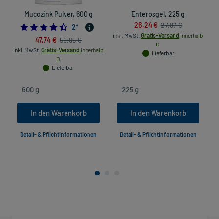
Mucozink Pulver, 600 g
Enterosgel, 225 g
26,24 €
27,87 €
4.5
2
*
inkl. MwSt.
Gratis-Versand
innerhalb
47,74 €
50,95 €
D.
inkl. MwSt.
Gratis-Versand
innerhalb
Lieferbar
D.
Lieferbar
In den Warenkorb
In den Warenkorb
Detail- & Pflichtinformationen
Detail- & Pflichtinformationen