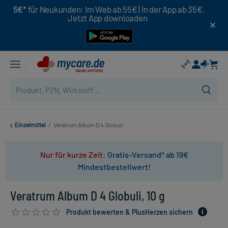
5€*
für Neukunden: Im Web ab 55€ | In der App ab 35€.
Jetzt App downloaden
Einzelmittel
/
Veratrum Album D 4 Globuli
Nur für kurze Zeit:
Gratis-Versand* ab 19€
Mindestbestellwert!
Veratrum Album D 4 Globuli, 10 g
Produkt bewerten & PlusHerzen sichern