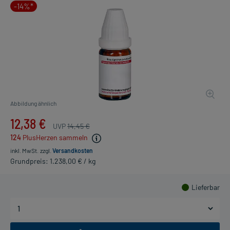
-14%*
Abbildung ähnlich
12,38 €
UVP
14,45 €
124
PlusHerzen sammeln
inkl. MwSt.
zzgl.
Versandkosten
Grundpreis: 1.238,00 € / kg
Lieferbar