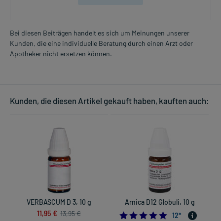
Bei diesen Beiträgen handelt es sich um Meinungen unserer
Kunden, die eine individuelle Beratung durch einen Arzt oder
Apotheker nicht ersetzen können.
Kunden, die diesen Artikel gekauft haben, kauften auch:
VERBASCUM D 3, 10 g
Arnica D12 Globuli, 10 g
11,95 €
13,95 €
5.0
12
*