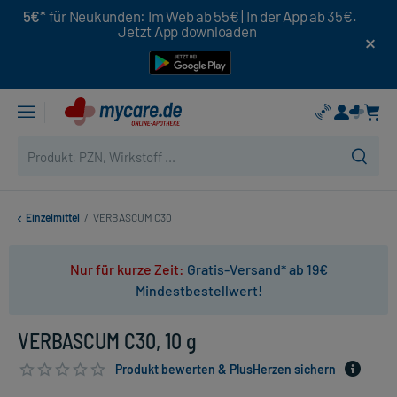
5€*
für Neukunden: Im Web ab 55€ | In der App ab 35€.
Jetzt App downloaden
Einzelmittel
/
VERBASCUM C30
Nur für kurze Zeit:
Gratis-Versand* ab 19€
Mindestbestellwert!
VERBASCUM C30, 10 g
Produkt bewerten & PlusHerzen sichern