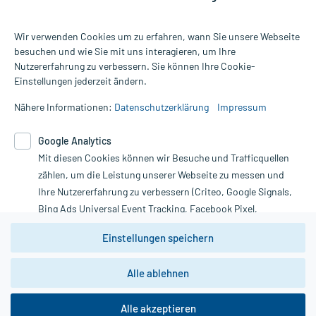
Wir verwenden Cookies um zu erfahren, wann Sie unsere Webseite
besuchen und wie Sie mit uns interagieren, um Ihre
Nutzererfahrung zu verbessern. Sie können Ihre Cookie-
Alle Preise gelten inkl. MwSt., ggf. zzgl. Versandkosten
Einstellungen jederzeit ändern.
Informationen auf dieser Website werden ausschließlich für
informative Zwecke zur Verfügung gestellt. Sie ersetzen keinesfalls
Nähere Informationen:
Datenschutzerklärung
Impressum
die Untersuchung und Behandlung durch einen Arzt. Bitte
beachten Sie, dass hierdurch weder Diagnosen gestellt noch
Google Analytics
Therapien eingeleitet werden können. | Diese Webseite benutzt
Mit diesen Cookies können wir Besuche und Trafficquellen
Google Analytics. Lesen Sie bitte dazu die wichtigen Hinweise in
unserer Datenschutzerklärung. Für den Widerruf einer Bestellung
zählen, um die Leistung unserer Webseite zu messen und
nutzen Sie das Formular:
Ihre Nutzererfahrung zu verbessern (Criteo, Google Signals,
Bing Ads Universal Event Tracking, Facebook Pixel,
Vertrag widerrufen
Youtube-Social Plugin).
Einstellungen speichern
Wir weisen darauf hin, dass die
Datenschutzbestimmungen von
Google Analytics
nicht
Alle ablehnen
*Hinweise zu unseren Aktionen und Bewertungen
zwingend den Europäischen Anforderungen gem. EU-
DSGVO genügen und ein Datentransfer in Drittstaaten bzw.
die USA nicht ausgeschlossen werden kann. Wie die
Alle akzeptieren
Daten dort verarbeitet werden, kann nicht geprüft und