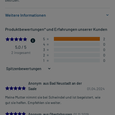
besitzen.
Weitere Informationen
Anwendungsgebiete:
Produktbewertungen* und Erfahrungen unserer Kunden
- Schwindel, wie z.B. bei Erkrankungen des
Gleichgewichtsorganes, Gefäßveränderungen mit Schwindel etc.
5.0
5
2
- Schwindel
4
0
5,0 / 5
3
0
2 insgesamt
2
0
Dosierung und Anwendungshinweise:
1
0
Erwachsene (über 56 kg Körpergewicht)
1 Kapsel
1-2 mal täglich
im Abstand von 8 Stunden, unabhängig von der Mahlzeit
Anonym aus Bad Neustadt an der
5.0
Die Gesamtdosis sollte nicht ohne Rücksprache mit einem Arzt
Saale
01.04.2024
oder Apotheker überschritten werden.
Mehr anzeigen
Meine Mutter nimmt sie bei Schwindel und ist begeistert, wie
gut sie helfen. Empfehlen sie weiter.
Art der Anwendung?
Nehmen Sie das Arzneimittel mit Flüssigkeit (z.B. 1 Glas Wasser)
5.0
Anonym aus Obertshsusen
01.11.2019