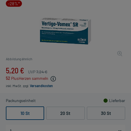
-28%*
Abbildung ähnlich
5,20 €
UVP
7,24 €
52
PlusHerzen sammeln
inkl. MwSt.
zzgl.
Versandkosten
Packungseinheit
Lieferbar
10 St
20 St
30 St