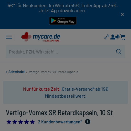
5€*
für Neukunden: Im Web ab 55€ | In der App ab 35€.
Jetzt App downloaden
Schwindel
/
Vertigo-Vomex SR Retardkapseln
Nur für kurze Zeit:
Gratis-Versand* ab 19€
Mindestbestellwert!
Vertigo-Vomex SR Retardkapseln, 10 St
5.0
2 Kundenbewertungen*