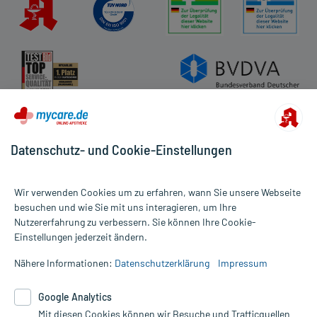
- Muskelschwäche
- Stimmungsschwankungen
- Sehstörungen
- Pulsbeschleunigung
- Erhöhung des Augeninnendrucks
- Störungen beim Wasserlassen
- Gefühl der verstopften Nase
- Sedierung
- Verschwommenes Sehen (Weitstellung der Pupille)
- Gedächtnisstörungen
Datenschutz- und Cookie-Einstellungen
- Gleichgewichtsstörungen
- Konzentrationsstörungen
- Koordinationsstörungen
Wir verwenden Cookies um zu erfahren, wann Sie unsere Webseite
- Verwirrtheitszustände und Euphorie
besuchen und wie Sie mit uns interagieren, um Ihre
- Halluzinationen
Nutzererfahrung zu verbessern. Sie können Ihre Cookie-
Alle Preise gelten inkl. MwSt., ggf. zzgl. Versandkosten
- Schlaflosigkeit
Einstellungen jederzeit ändern.
Informationen auf dieser Website werden ausschließlich für
informative Zwecke zur Verfügung gestellt. Sie ersetzen keinesfalls
Besonders bei Kindern:
Nähere Informationen:
Datenschutzerklärung
Impressum
die Untersuchung und Behandlung durch einen Arzt. Bitte
- Unruhe
beachten Sie, dass hierdurch weder Diagnosen gestellt noch
- Erregung
Google Analytics
Therapien eingeleitet werden können. | Diese Webseite benutzt
- Schlaflosigkeit
Mit diesen Cookies können wir Besuche und Trafficquellen
Google Analytics. Lesen Sie bitte dazu die wichtigen Hinweise in
- Angstzustände