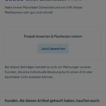
ein.
Habe immer Mal wieder Schwindel und mir hilft dieses
Dauer der Anwendung?
Medikament sehr gut und schnell.
Grundsätzlich sollte das Arzneimittel nur kurzzeitig angewendet
werden. Ohne ärztlichen Rat sollten Sie das Arzneimittel nicht
länger als 2 Wochen anwenden. Bei länger anhaltenden
Beschwerden sollten Sie Ihren Arzt aufsuchen. Spätestens nach 2
Behandlungswochen sollte geprüft werden, ob eine weitere
Produkt bewerten & PlusHerzen sichern
Behandlung erforderlich ist.
Jetzt bewerten
Überdosierung?
Bei einer Überdosierung kann es unter anderem zu Schläfrigkeit,
Bewusstseinsstörungen, Halluzinationen sowie zu Störungen der
Herz- Kreislauffunktion kommen. Setzen Sie sich bei dem
Bei diesen Beiträgen handelt es sich um Meinungen unserer
Verdacht auf eine Überdosierung umgehend mit einem Arzt in
Kunden, die eine individuelle Beratung durch einen Arzt oder
Verbindung.
Apotheker nicht ersetzen können.
Einnahme vergessen?
Setzen Sie die Einnahme zum nächsten vorgeschriebenen
Zeitpunkt ganz normal (also nicht mit der doppelten Menge) fort.
Kunden, die diesen Artikel gekauft haben, kauften auch:
Generell gilt: Achten Sie vor allem bei Säuglingen, Kleinkindern und