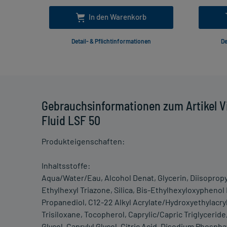
In den Warenkorb
Detail- & Pflichtinformationen
De
Gebrauchsinformationen zum Artikel Vi
Fluid LSF 50
Produkteigenschaften:
Inhaltsstoffe:
Aqua/Water/Eau, Alcohol Denat, Glycerin, Diisopropyl
Ethylhexyl Triazone, Silica, Bis-Ethylhexyloxypheno
Propanediol, C12-22 Alkyl Acrylate/Hydroxyethylacrylc
Trisiloxane, Tocopherol, Caprylic/Capric Triglycerid
Glycol, Caprylyl Glycol, Citric Acid, Disodium Phos