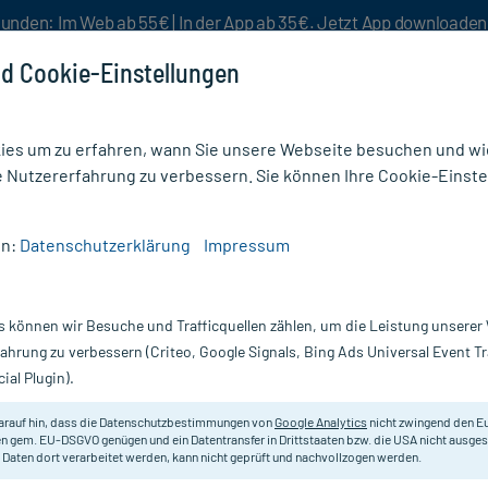
unden: Im Web ab 55€ | In der App ab 35€. Jetzt App downloade
d Cookie-Einstellungen
es um zu erfahren, wann Sie unsere Webseite besuchen und wie
e Nutzererfahrung zu verbessern. Sie können Ihre Cookie-Einste
nlösen
Rezeptur
Aktion %
en:
Datenschutzerklärung
Impressum
encreme und -fluid für das Gesicht
/
Vichy Capital Soleil Mattierendes Sonnen-Fluid L
s können wir Besuche und Trafficquellen zählen, um die Leistung unsere
Nur für kurze Zeit:
Gratis-Versand* ab 19€ Mindestbestellwert!
fahrung zu verbessern (Criteo, Google Signals, Bing Ads Universal Event 
ial Plugin).
endes Sonnen-
Vichy
arauf hin, dass die Datenschutzbestimmungen von
Google Analytics
nicht zwingend den E
n gem. EU-DSGVO genügen und ein Datentransfer in Drittstaaten bzw. die USA nicht ausg
 Daten dort verarbeitet werden, kann nicht geprüft und nachvollzogen werden.
Mattierender Sonnenschutz für nor