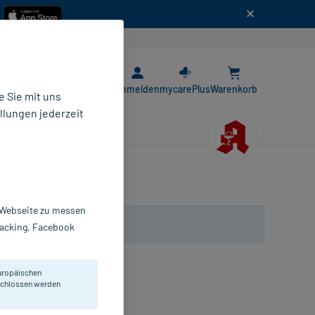
n
E-Rezept App
Anmelden
mycarePlus
Warenkorb
 Sie mit uns
llungen jederzeit
SF 50
r Webseite zu messen
Tracking, Facebook
uropäischen
eschlossen werden
male bis Mischhaut.