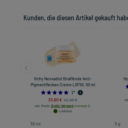
Kunden, die diesen Artikel gekauft hab
Vichy Neovadiol Straffende Anti-
Hy
Pigmentflecken Creme LSF50, 50 ml
5.0
2
*
33,60 €
42,00 €
in
inkl. MwSt.
Gratis-Versand
innerhalb D.
Lieferbar