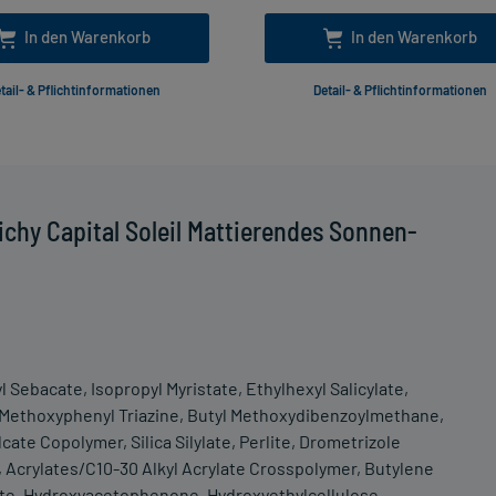
In den Warenkorb
In den Warenkorb
tail- & Pflichtinformationen
Detail- & Pflichtinformationen
chy Capital Soleil Mattierendes Sonnen-
 Sebacate, Isopropyl Myristate, Ethylhexyl Salicylate,
l Methoxyphenyl Triazine, Butyl Methoxydibenzoylmethane,
ate Copolymer, Silica Silylate, Perlite, Drometrizole
e, Acrylates/C10-30 Alkyl Acrylate Crosspolymer, Butylene
phate, Hydroxyacetophenone, Hydroxyethylcellulose,