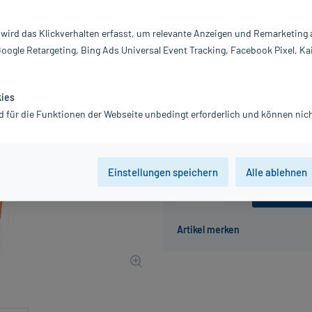
Darreichung:
Ge
Inhalt:
50
 wird das Klickverhalten erfasst, um relevante Anzeigen und Remarketing
PZN:
0
Google Retargeting, Bing Ads Universal Event Tracking, Facebook Pixel, Ka
Hersteller:
L'
19,20 €
UVP
24,00 €
192
kies
inkl. MwSt.
Gratis-Versand
innerhalb D.
d für die Funktionen der Webseite unbedingt erforderlich und können nich
Grundpreis: 384,00 € / l
Einstellungen speichern
Alle ablehnen