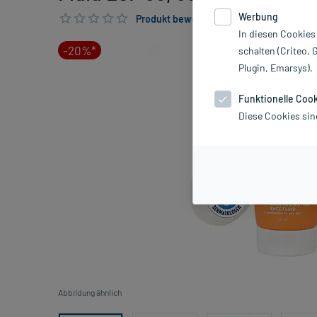
Werbung
Produkt bewerten & PlusHerzen sichern
In diesen Cookies
-20%*
schalten (Criteo, 
Plugin, Emarsys).
Funktionelle Coo
Diese Cookies sin
Abbildung ähnlich