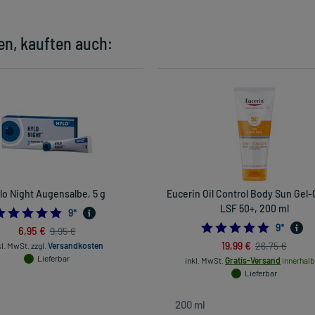
en, kauften auch:
lo Night Augensalbe, 5 g
Eucerin Oil Control Body Sun Gel
LSF 50+, 200 ml
4.777777777777778
9
*
5.0
9
*
6,95 €
9,95 €
19,99 €
26,75 €
kl. MwSt.
zzgl.
Versandkosten
Lieferbar
inkl. MwSt.
Gratis-Versand
innerhalb
Lieferbar