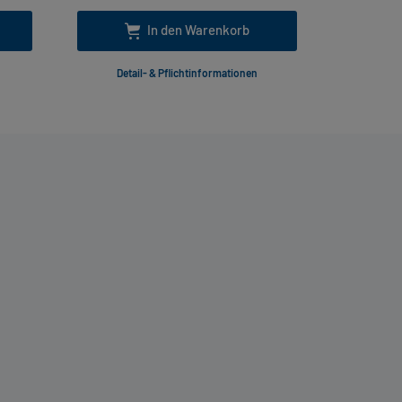
In den Warenkorb
Detail- & Pflichtinformationen
Deta