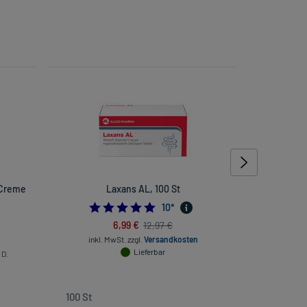
-Creme
Laxans AL, 100 St
Klosterfra
4.9
10
*
6,99 €
12,97 €
inkl. MwSt.
zzgl.
Versandkosten
inkl
Lieferbar
 D.