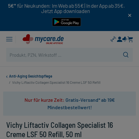
5€*
für Neukunden: Im Web ab 55€ | In der App ab 35€.
Jetzt App downloaden
Anti-Aging Gesichtspflege
/
Vichy Liftactiv Collagen Specialist 16 Creme LSF 50 Refill
Nur für kurze Zeit:
Gratis-Versand* ab 19€
Mindestbestellwert!
Vichy Liftactiv Collagen Specialist 16
Creme LSF 50 Refill, 50 ml