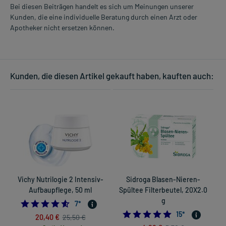
Bei diesen Beiträgen handelt es sich um Meinungen unserer
Kunden, die eine individuelle Beratung durch einen Arzt oder
Apotheker nicht ersetzen können.
Kunden, die diesen Artikel gekauft haben, kauften auch:
Vichy Nutrilogie 2 Intensiv-
Sidroga Blasen-Nieren-
Aufbaupflege, 50 ml
Spültee Filterbeutel, 20X2.0
g
4.571428571428571
7
*
5.0
15
*
20,40 €
25,50 €