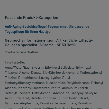
Passende Produkt-Kategorien:
Anti-Aging Gesichtspflege
|
Tagescreme: Die passende
Tagespflege für Ihren Hauttyp
Gebrauchsinformationen zum Artikel Vichy Liftactiv
Collagen Specialist 16 Creme LSF 50 Refill
Produkteigenschaften:
Inhaltsstoffe:
Aqua/Water/Eau, Glycerin, Ethylhexyl Salicylate, Ethylhexyl
Triazone, Alcohol Denat., Bis-Ethylhexyloxyphenol Methoxyphenyl
Triazine, Dimethicone, Lauroyl Lysine, Butyl
Methoxydibenzoylmethane, Niacinamide, Octyldodecanol, Behenyl
Alcohol, Isopropyl Isostearate, Perlite, Aluminum Starch
Octenylsuccinate, Cetyl Alcohol, Adenosine, Capryloyl Salicylic
Acid, Citric Acid, Grifola Frondosa Fruiting Body Extract,
Hydroxyacetophenone, Palmityol Tetrapeptide-7, Palmitoyl
Tripeptide-1, Rhamnose, Sodium Acetylated Hyaluronate, Sodium