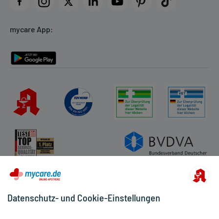
Datenschutz
Cookie-Einstellungen
mycare App:
Rückgabe/Widerruf
Barrierefreiheitserklärung
Datenschutz- und Cookie-Einstellungen