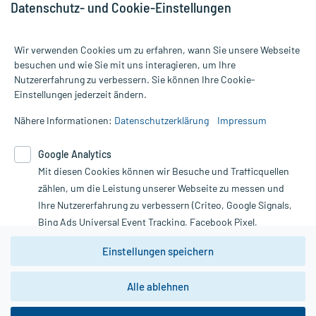
Datenschutz- und Cookie-Einstellungen
Wir verwenden Cookies um zu erfahren, wann Sie unsere Webseite
besuchen und wie Sie mit uns interagieren, um Ihre
Nutzererfahrung zu verbessern. Sie können Ihre Cookie-
Alle Preise gelten inkl. MwSt., ggf. zzgl. Versandkosten
Einstellungen jederzeit ändern.
Informationen auf dieser Website werden ausschließlich für
informative Zwecke zur Verfügung gestellt. Sie ersetzen keinesfalls
Nähere Informationen:
Datenschutzerklärung
Impressum
die Untersuchung und Behandlung durch einen Arzt. Bitte
beachten Sie, dass hierdurch weder Diagnosen gestellt noch
Google Analytics
Therapien eingeleitet werden können. | Diese Webseite benutzt
Mit diesen Cookies können wir Besuche und Trafficquellen
Google Analytics. Lesen Sie bitte dazu die wichtigen Hinweise in
unserer Datenschutzerklärung. Für den Widerruf einer Bestellung
zählen, um die Leistung unserer Webseite zu messen und
nutzen Sie das Formular:
Ihre Nutzererfahrung zu verbessern (Criteo, Google Signals,
Bing Ads Universal Event Tracking, Facebook Pixel,
Vertrag widerrufen
Youtube-Social Plugin).
Einstellungen speichern
Wir weisen darauf hin, dass die
Datenschutzbestimmungen von
Google Analytics
nicht
Alle ablehnen
*Hinweise zu unseren Aktionen und Bewertungen
zwingend den Europäischen Anforderungen gem. EU-
DSGVO genügen und ein Datentransfer in Drittstaaten bzw.
die USA nicht ausgeschlossen werden kann. Wie die