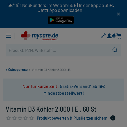
5€*
für Neukunden: Im Web ab 55€ | In der App ab 35€.
Jetzt App downloaden
Osteoporose
/
Vitamin D3 Köhler 2.000 I.E.
Nur für kurze Zeit:
Gratis-Versand* ab 19€
Mindestbestellwert!
Vitamin D3 Köhler 2.000 I.E., 60 St
Produkt bewerten & PlusHerzen sichern