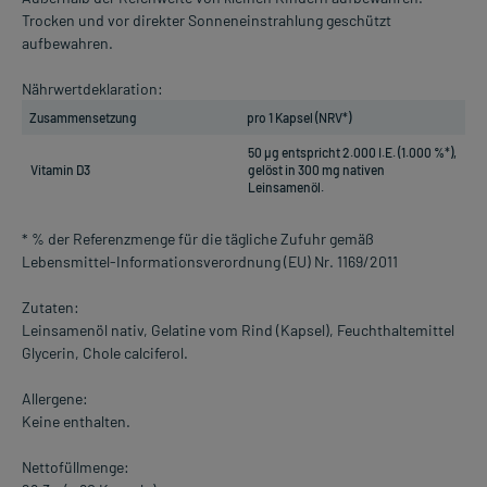
Trocken und vor direkter Sonneneinstrahlung geschützt
aufbewahren.
Nährwertdeklaration:
Zusammensetzung
pro 1 Kapsel (NRV*)
50 µg entspricht 2.000 I.E. (1.000 %*),
Vitamin D3
gelöst in 300 mg nativen
Leinsamenöl.
* % der Referenzmenge für die tägliche Zufuhr gemäß
Lebensmittel-Informationsverordnung (EU) Nr. 1169/2011
Zutaten:
Leinsamenöl nativ, Gelatine vom Rind (Kapsel), Feuchthaltemittel
Glycerin, Chole calciferol.
Allergene:
Keine enthalten.
Nettofüllmenge: