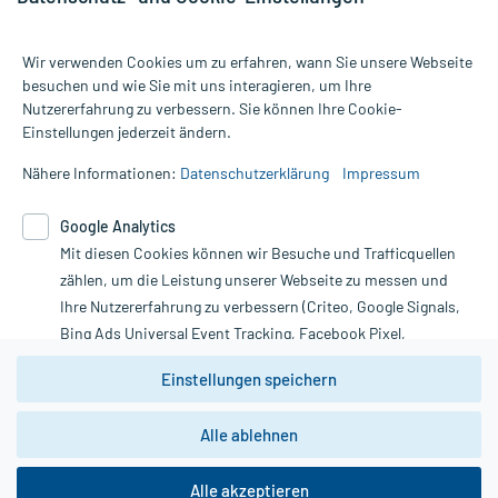
Wir verwenden Cookies um zu erfahren, wann Sie unsere Webseite
besuchen und wie Sie mit uns interagieren, um Ihre
Nutzererfahrung zu verbessern. Sie können Ihre Cookie-
Alle Preise gelten inkl. MwSt., ggf. zzgl. Versandkosten
Einstellungen jederzeit ändern.
Informationen auf dieser Website werden ausschließlich für
informative Zwecke zur Verfügung gestellt. Sie ersetzen keinesfalls
Nähere Informationen:
Datenschutzerklärung
Impressum
die Untersuchung und Behandlung durch einen Arzt. Bitte
beachten Sie, dass hierdurch weder Diagnosen gestellt noch
Google Analytics
Therapien eingeleitet werden können. | Diese Webseite benutzt
Mit diesen Cookies können wir Besuche und Trafficquellen
Google Analytics. Lesen Sie bitte dazu die wichtigen Hinweise in
unserer Datenschutzerklärung. Für den Widerruf einer Bestellung
zählen, um die Leistung unserer Webseite zu messen und
nutzen Sie das Formular:
Ihre Nutzererfahrung zu verbessern (Criteo, Google Signals,
Bing Ads Universal Event Tracking, Facebook Pixel,
Vertrag widerrufen
Youtube-Social Plugin).
Einstellungen speichern
Wir weisen darauf hin, dass die
Datenschutzbestimmungen von
Google Analytics
nicht
Alle ablehnen
*Hinweise zu unseren Aktionen und Bewertungen
zwingend den Europäischen Anforderungen gem. EU-
DSGVO genügen und ein Datentransfer in Drittstaaten bzw.
die USA nicht ausgeschlossen werden kann. Wie die
Alle akzeptieren
Daten dort verarbeitet werden, kann nicht geprüft und