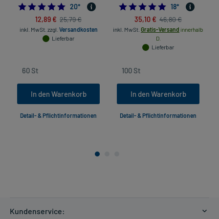
5.0
4.8888888888888
20
*
18
*
12,89 €
35,10 €
25,79 €
46,80 €
inkl. MwSt.
zzgl.
Versandkosten
inkl. MwSt.
Gratis-Versand
innerhalb
in
Lieferbar
D.
Lieferbar
In den Warenkorb
In den Warenkorb
Detail- & Pflichtinformationen
Detail- & Pflichtinformationen
Kundenservice: