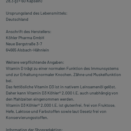
28,3 g (= 60 Kapseln)
Ursprungsland des Lebensmittels:
Deutschland
Anschrift des Herstellers:
Köhler Pharma GmbH
Neue Bergstraße 3-7
64665 Alsbach-Hähnlein
Weitere verpflichtende Angaben:
Vitamin D trägt zu einer normalen Funktion des Immunsystems
und zur Erhaltung normaler Knochen, Zähne und Muskelfunktion
bei.
Das fettlösliche Vitamin D3 ist in nativem Leinsamenöl gelöst.
Daher kann Vitamin D3 Köhler® 2.000 I.E. auch unabhängig von
den Mahlzeiten eingenommen werden.
Vitamin D3 Köhler® 2.000 I.E. ist glutenfrei, frei von Fruktose,
Hefe, Laktose und Farbstoffen sowie laut Gesetz frei von
Konservierungsstoffen.
Information der Shopredaktion: