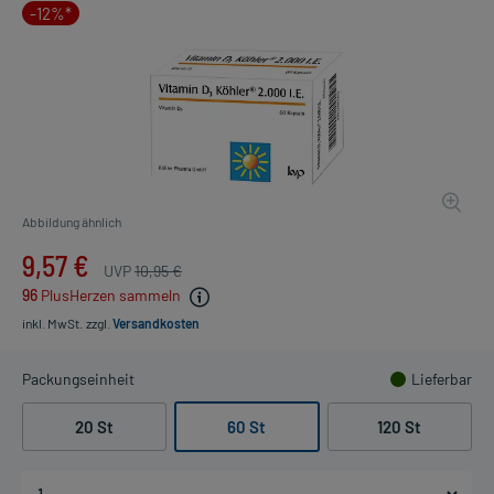
-12%*
Abbildung ähnlich
9,57 €
UVP
10,95 €
96
PlusHerzen sammeln
inkl. MwSt.
zzgl.
Versandkosten
Packungseinheit
Lieferbar
20 St
60 St
120 St