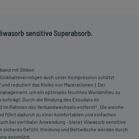
liwasorb sensitive Superabsorb.
and mit Silikon
 Rückhaltevermögen auch unter Kompression schützt
und reduziert das Risiko von Mazerationen ). Der
1
smanagement, um ein optimales feuchtes Wundmilieu zu
 beiträgt. Durch die Bindung des Exsudats im
nd im Rahmen des Verbandwechsels entfernt
. Die weiche
2
nd führt dadurch zu einer komfortablen und einfachen
uch bei vertikaler Anwendung - bietet Vliwasorb sensitive
in sicheres Gefühl: Kleidung und Bettwäsche werden durch
ung geschützt.