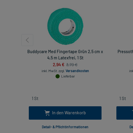
Buddycare Med Fingertape Grün 2,5 cm x
Pressot
4,5 m Latexfrei, 1 St
2,94 €
3,70 €
inkl. MwSt.
zzgl.
Versandkosten
in
Lieferbar
In den Warenkorb
Detail- & Pflichtinformationen
De