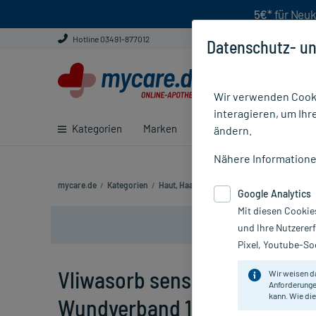
5€*
für Neuk
Hotline 03491-877012
Datenschutz- un
Wir verwenden Cooki
interagieren, um Ihr
Kategorien
Marken
Ratgeber
E-Rezept ei
ändern.
Nähere Information
mycare.de
/
Kategorien
/
Haut, Haare & Nägel
/
Haut
/
Wundversor
Google Analytics
Mit diesen Cookie
und Ihre Nutzerer
Pixel, Youtube-Soc
Vliwasorb sensitive Superabs
Wir weisen d
Anforderunge
kann. Wie die
Wundverband 15x25 cm, 10 St