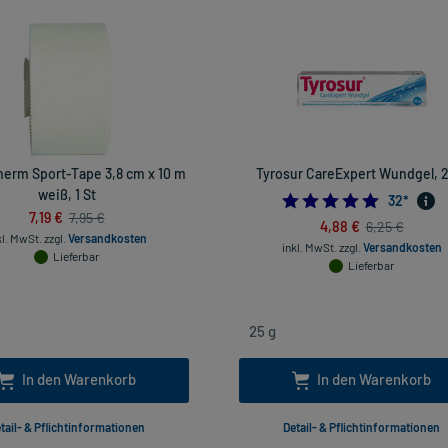
herm Sport-Tape 3,8 cm x 10 m
Tyrosur CareExpert Wundgel, 2
weiß, 1 St
5.0
32
*
7,19 €
7,95 €
4,88 €
6,25 €
kl. MwSt.
zzgl.
Versandkosten
inkl. MwSt.
zzgl.
Versandkosten
Lieferbar
Lieferbar
In den Warenkorb
In den Warenkorb
tail- & Pflichtinformationen
Detail- & Pflichtinformationen