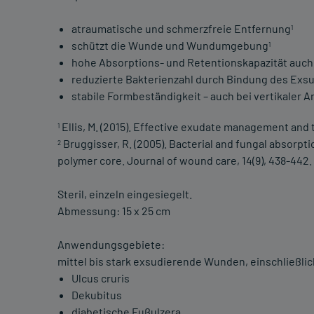
atraumatische und schmerzfreie Entfernung
1
schützt die Wunde und Wundumgebung
1
hohe Absorptions- und Retentionskapazität auc
reduzierte Bakterienzahl durch Bindung des Exs
stabile Formbeständigkeit – auch bei vertikaler
Ellis, M. (2015). Effective exudate management and 
1
Bruggisser, R. (2005). Bacterial and fungal absorpt
2
polymer core. Journal of wound care, 14(9), 438-442.
Steril, einzeln eingesiegelt.
Abmessung: 15 x 25 cm
Anwendungsgebiete:
mittel bis stark exsudierende Wunden, einschließlic
Ulcus cruris
Dekubitus
diabetische Fußulzera