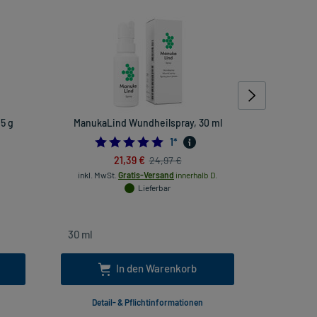
5 g
ManukaLind Wundheilspray, 30 ml
Pront
5.0
1
*
21,39 €
24,97 €
inkl. MwSt.
Gratis-Versand
innerhalb D.
inkl
Lieferbar
In den Warenkorb
Detail- & Pflichtinformationen
Deta