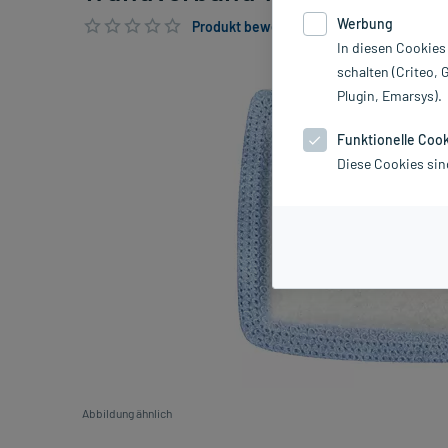
Werbung
Produkt bewerten & PlusHerzen sichern
In diesen Cookies
schalten (Criteo, 
Plugin, Emarsys).
Funktionelle Coo
Diese Cookies sin
Abbildung ähnlich