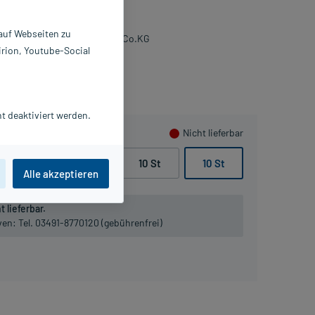
 St
876384
 auf Webseiten zu
ohmann & Rauscher GmbH & Co.KG
irion, Youtube-Social
n sammeln
t deaktiviert werden.
Nicht lieferbar
10 St
10 St
10 St
10 St
Alle akzeptieren
 lieferbar.
iven:
Tel. 03491-8770120 (gebührenfrei)