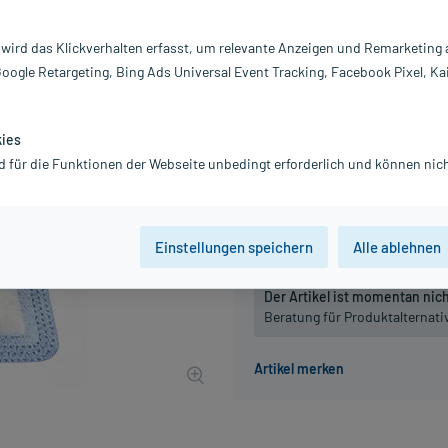
Inhalt:
10
PZN:
16
 wird das Klickverhalten erfasst, um relevante Anzeigen und Remarketing
Hersteller:
L
Google Retargeting, Bing Ads Universal Event Tracking, Facebook Pixel, Ka
709,75 €
7098
PlusHerze
inkl. MwSt.
Gratis-Versand
innerhalb D.
kies
d für die Funktionen der Webseite unbedingt erforderlich und können nich
Packungseinheit
10 St
10 St
Einstellungen speichern
Alle ablehnen
Der Artikel ist momentan nicht
Beratung für Produktalternat