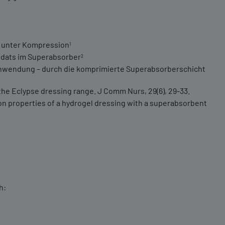
h unter Kompression
1
udats im Superabsorber
2
 Anwendung – durch die komprimierte Superabsorberschicht
the Eclypse dressing range. J Comm Nurs, 29(6), 29-33.
ion properties of a hydrogel dressing with a superabsorbent
h: