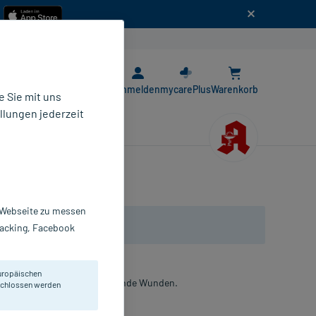
n
E-Rezept App
Anmelden
mycarePlus
Warenkorb
 Sie mit uns
llungen jederzeit
r Webseite zu messen
Tracking, Facebook
uropäischen
für mittel bis stark exsudierende Wunden.
eschlossen werden
erband