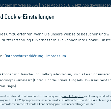
unden: Im Web ab 55€ | In der App ab 35€. Jetzt App downloade
d Cookie-Einstellungen
es um zu erfahren, wann Sie unsere Webseite besuchen und wie
e Nutzererfahrung zu verbessern. Sie können Ihre Cookie-Einste
nlösen
Rezeptur
Aktion %
en:
Datenschutzerklärung
Impressum
gung
/
Vliwasorb sensitive Superabsorb. Wundverband 15x25 cm
s können wir Besuche und Trafficquellen zählen, um die Leistung unsere
Nur für kurze Zeit:
Gratis-Versand* ab 19€ Mindestbestellwert!
fahrung zu verbessern (Criteo, Google Signals, Bing Ads Universal Event 
ial Plugin).
orb.
arauf hin, dass die Datenschutzbestimmungen von
Google Analytics
nicht zwingend den E
Superabsorber mit Silikonschicht 
n gem. EU-DSGVO genügen und ein Datentransfer in Drittstaaten bzw. die USA nicht ausg
 Daten dort verarbeitet werden, kann nicht geprüft und nachvollzogen werden.
Darreichung:
V