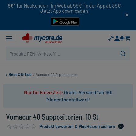
5€*
für Neukunden: Im Web ab 55€ | In der App ab 35€.
Jetzt App downloaden
Reise & Urlaub
/
Vomacur 40 Suppositorien
Nur für kurze Zeit:
Gratis-Versand* ab 19€
Mindestbestellwert!
Vomacur 40 Suppositorien, 10 St
Produkt bewerten & PlusHerzen sichern