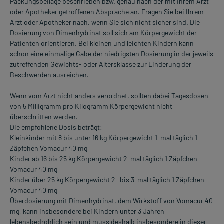
Packungsbeilage beschrieben bzw. genau nach der mit Ihrem Arzt
oder Apotheker getroffenen Absprache an. Fragen Sie bei Ihrem
Arzt oder Apotheker nach, wenn Sie sich nicht sicher sind. Die
Dosierung von Dimenhydrinat soll sich am Körpergewicht der
Patienten orientieren. Bei kleinen und leichten Kindern kann
schon eine einmalige Gabe der niedrigsten Dosierung in der jeweils
zutreffenden Gewichts- oder Altersklasse zur Linderung der
Beschwerden ausreichen.
Wenn vom Arzt nicht anders verordnet, sollten dabei Tagesdosen
von 5 Milligramm pro Kilogramm Körpergewicht nicht
überschritten werden.
Die empfohlene Dosis beträgt:
Kleinkinder mit 8 bis unter 16 kg Körpergewicht 1-mal täglich 1
Zäpfchen Vomacur 40 mg
Kinder ab 16 bis 25 kg Körpergewicht 2-mal täglich 1 Zäpfchen
Vomacur 40 mg
Kinder über 25 kg Körpergewicht 2- bis 3-mal täglich 1 Zäpfchen
Vomacur 40 mg
Überdosierung mit Dimenhydrinat, dem Wirkstoff von Vomacur 40
mg, kann insbesondere bei Kindern unter 3 Jahren
lebensbedrohlich sein und muss deshalb insbesondere in dieser