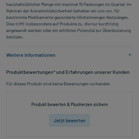
haushaltsüblicher Menge mit maximal 15 Packungen im Quartal. Im
Rahmen der Arzneimittelsicherheit behalten wir uns vor, für
bestimmte Medikamente gesonderte Höchstmengen festzulegen.
Dies trifft insbesondere auf Produkte zu, die nur kurzfristig
angewandt werden oder ein erhöhtes Potenzial zur Überdosierung
besitzen.
Weitere Informationen
Anwendungsgebiete:
Produktbewertungen* und Erfahrungen unserer Kunden
- Erbrechen
- Reisekrankheit, zur Vorbeugung und Behandlung
Für dieses Produkt sind keine Bewertungen vorhanden
- Reisekrankheit
- Schwindel
- Übelkeit
Produkt bewerten & PlusHerzen sichern
Dosierung und Anwendungshinweise:
Jetzt bewerten
Kinder mit 8-16 kg Körpergewicht
1 Zäpfchen
1-mal täglich