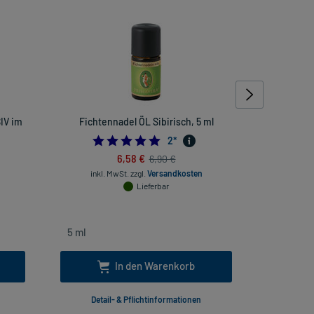
IV im
Fichtennadel ÖL Sibirisch, 5 ml
Holzm
5.0
2
*
inkl
6,58 €
6,90 €
inkl. MwSt.
zzgl.
Versandkosten
Lieferbar
In den Warenkorb
Detail- & Pflichtinformationen
Deta