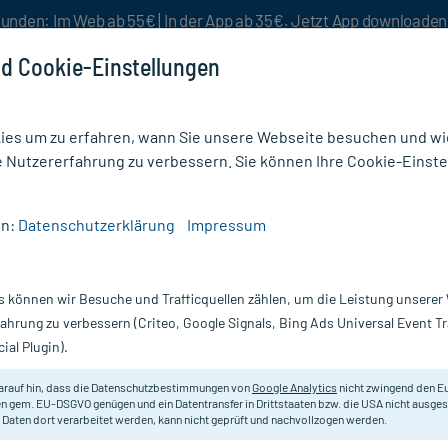
unden: Im Web ab 55€ | In der App ab 35€. Jetzt App downloade
d Cookie-Einstellungen
es um zu erfahren, wann Sie unsere Webseite besuchen und wie
e Nutzererfahrung zu verbessern. Sie können Ihre Cookie-Einste
nlösen
Rezeptur
Aktion %
en:
Datenschutzerklärung
Impressum
nigung
/
Watteträger 15 cm mit großenm Wattekopf
s können wir Besuche und Trafficquellen zählen, um die Leistung unsere
Nur für kurze Zeit:
Gratis-Versand* ab 19€ Mindestbestellwert!
fahrung zu verbessern (Criteo, Google Signals, Bing Ads Universal Event 
ial Plugin).
nm Wattekopf, 50
arauf hin, dass die Datenschutzbestimmungen von
Google Analytics
nicht zwingend den E
Gebrauchsfertiger Watteträger mit 
n gem. EU-DSGVO genügen und ein Datentransfer in Drittstaaten bzw. die USA nicht ausg
 Daten dort verarbeitet werden, kann nicht geprüft und nachvollzogen werden.
Inhalt:
50