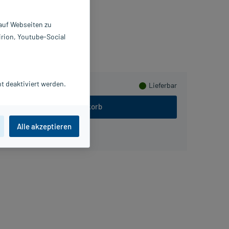
4768778
öga-Pharm GmbH
 auf Webseiten zu
irion, Youtube-Social
meln
t deaktiviert werden.
Lieferbar
In den Warenkorb
Alle akzeptieren