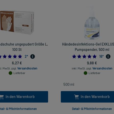
ndschuhe ungepudert Größe L,
Händedesinfektions-Gel EXKLUS
100 St
Pumpspender, 500 ml
5.0
5.0
2
*
16
*
6,27 €
9,88 €
kl. MwSt.
zzgl.
Versandkosten
inkl. MwSt.
zzgl.
Versandkosten
Lieferbar
Lieferbar
In den Warenkorb
In den Warenkorb
tail- & Pflichtinformationen
Detail- & Pflichtinformationen