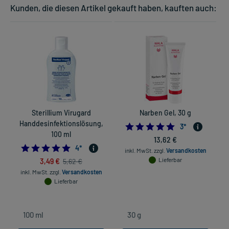
Kunden, die diesen Artikel gekauft haben, kauften auch:
Sterillium Virugard
Narben Gel, 30 g
Handdesinfektionslösung,
5.0
3
*
100 ml
13,62 €
5.0
4
*
inkl. MwSt.
zzgl.
Versandkosten
3,49 €
Lieferbar
5,62 €
inkl. MwSt.
zzgl.
Versandkosten
Lieferbar