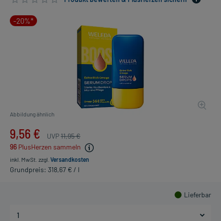
-20%*
Abbildung ähnlich
9,56 €
UVP
11,95 €
96
PlusHerzen sammeln
inkl. MwSt.
zzgl.
Versandkosten
Grundpreis: 318,67 € / l
Lieferbar