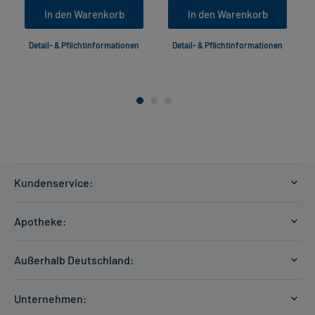
In den Warenkorb
In den Warenkorb
Detail- & Pflichtinformationen
Detail- & Pflichtinformationen
Kundenservice:
Versandkosten
Apotheke:
Zahlungsarten
Ratgeber
Kontakt
Außerhalb Deutschland:
E-Rezept
FAQ
Versandkosten Schweiz
Papierrezept einlösen
Hilfe
Unternehmen:
Formular anfordern