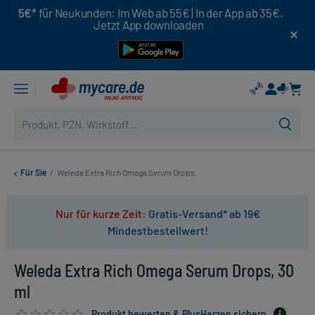
5€*
für Neukunden: Im Web ab 55€ | In der App ab 35€.
Jetzt App downloaden
Für Sie
/
Weleda Extra Rich Omega Serum Drops
Nur für kurze Zeit:
Gratis-Versand* ab 19€
Mindestbestellwert!
Weleda Extra Rich Omega Serum Drops, 30
ml
Produkt bewerten & PlusHerzen sichern