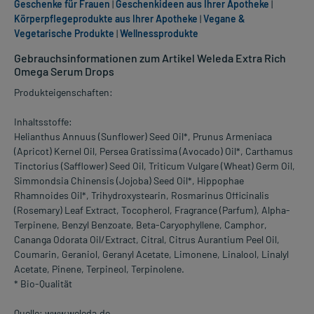
Geschenke für Frauen
|
Geschenkideen aus Ihrer Apotheke
|
Körperpflegeprodukte aus Ihrer Apotheke
|
Vegane &
Vegetarische Produkte
|
Wellnessprodukte
Gebrauchsinformationen zum Artikel Weleda Extra Rich
Omega Serum Drops
Produkteigenschaften:
Inhaltsstoffe:
Helianthus Annuus (Sunflower) Seed Oil*, Prunus Armeniaca
(Apricot) Kernel Oil, Persea Gratissima (Avocado) Oil*, Carthamus
Tinctorius (Safflower) Seed Oil, Triticum Vulgare (Wheat) Germ Oil,
Simmondsia Chinensis (Jojoba) Seed Oil*, Hippophae
Rhamnoides Oil*, Trihydroxystearin, Rosmarinus Officinalis
(Rosemary) Leaf Extract, Tocopherol, Fragrance (Parfum), Alpha-
Terpinene, Benzyl Benzoate, Beta-Caryophyllene, Camphor,
Cananga Odorata Oil/Extract, Citral, Citrus Aurantium Peel Oil,
Coumarin, Geraniol, Geranyl Acetate, Limonene, Linalool, Linalyl
Acetate, Pinene, Terpineol, Terpinolene.
* Bio-Qualität
Quelle: www.weleda.de