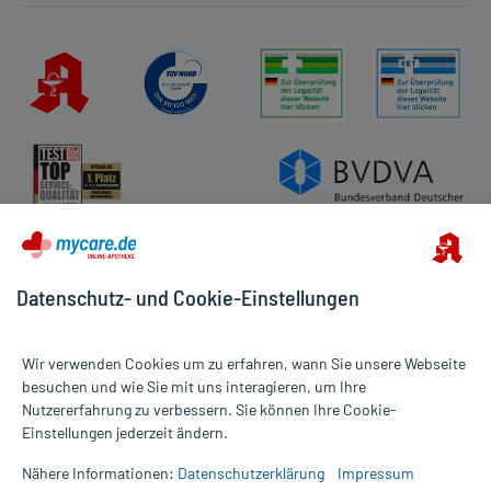
Datenschutz- und Cookie-Einstellungen
Wir verwenden Cookies um zu erfahren, wann Sie unsere Webseite
besuchen und wie Sie mit uns interagieren, um Ihre
Nutzererfahrung zu verbessern. Sie können Ihre Cookie-
Alle Preise gelten inkl. MwSt., ggf. zzgl. Versandkosten
Einstellungen jederzeit ändern.
Informationen auf dieser Website werden ausschließlich für
informative Zwecke zur Verfügung gestellt. Sie ersetzen keinesfalls
Nähere Informationen:
Datenschutzerklärung
Impressum
die Untersuchung und Behandlung durch einen Arzt. Bitte