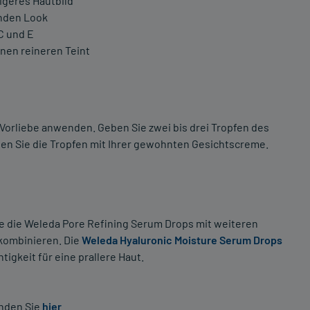
igeres Hautbild
enden Look
C und E
nen reineren Teint
 Vorliebe anwenden. Geben Sie zwei bis drei Tropfen des
chen Sie die Tropfen mit Ihrer gewohnten Gesichtscreme.
ie die Weleda Pore Refining Serum Drops mit weiteren
kombinieren. Die
Weleda Hyaluronic Moisture Serum Drops
tigkeit für eine prallere Haut.
inden Sie
hier
.