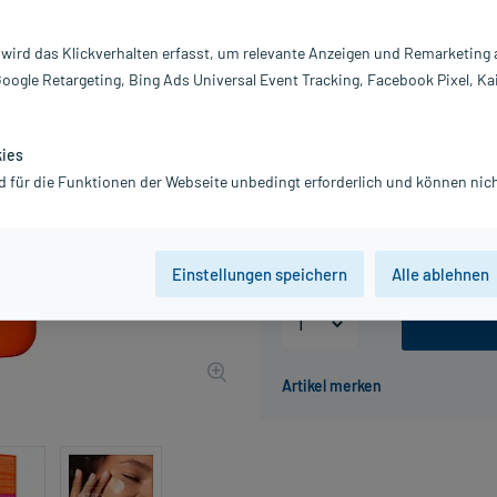
ebenmäßigeres Hautbild.
 wird das Klickverhalten erfasst, um relevante Anzeigen und Remarketing
Inhalt:
30
PZN:
1
Google Retargeting, Bing Ads Universal Event Tracking, Facebook Pixel, Ka
Hersteller:
W
9,56 €
kies
UVP
11,95 €
96
Plus
d für die Funktionen der Webseite unbedingt erforderlich und können nich
inkl. MwSt.
zzgl.
Versandkosten
Grundpreis: 318,67 € / l
Einstellungen speichern
Alle ablehnen