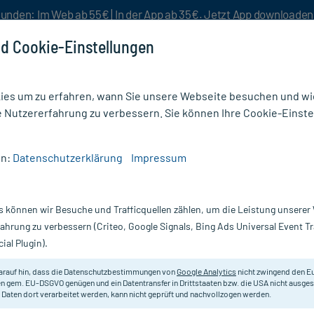
unden: Im Web ab 55€ | In der App ab 35€. Jetzt App downloade
d Cookie-Einstellungen
es um zu erfahren, wann Sie unsere Webseite besuchen und wie
e Nutzererfahrung zu verbessern. Sie können Ihre Cookie-Einste
nlösen
Rezeptur
Aktion %
en:
Datenschutzerklärung
Impressum
Refining Serum Drops
s können wir Besuche und Trafficquellen zählen, um die Leistung unsere
Nur für kurze Zeit:
Gratis-Versand* ab 19€ Mindestbestellwert!
fahrung zu verbessern (Criteo, Google Signals, Bing Ads Universal Event 
ial Plugin).
Drops, 30 ml
Weleda
arauf hin, dass die Datenschutzbestimmungen von
Google Analytics
nicht zwingend den E
n gem. EU-DSGVO genügen und ein Datentransfer in Drittstaaten bzw. die USA nicht ausg
 Daten dort verarbeitet werden, kann nicht geprüft und nachvollzogen werden.
Die Serum Drops mit Vitamin C, E u
Sie korrigieren Hautunebenheiten u