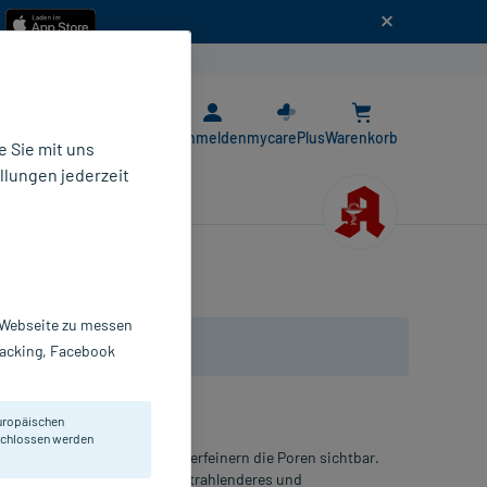
n
E-Rezept App
Anmelden
mycarePlus
Warenkorb
 Sie mit uns
llungen jederzeit
r Webseite zu messen
Tracking, Facebook
uropäischen
eschlossen werden
nd fermentierter Cranberry verfeinern die Poren sichtbar.
nd sorgen für ein reineres, strahlenderes und