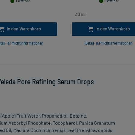
Lieferbar
Lieferbar
In den Warenkorb
In den Warenkorb
tail- & Pflichtinformationen
Detail- & Pflichtinformationen
eleda Pore Refining Serum Drops
 (Apple) Fruit Water, Propanediol, Betaine,
odium Ascorbyl Phosphate, Tocopherol, Punica Granatum
ed Oil, Maclura Cochinchinensis Leaf Prenylflavonoids,