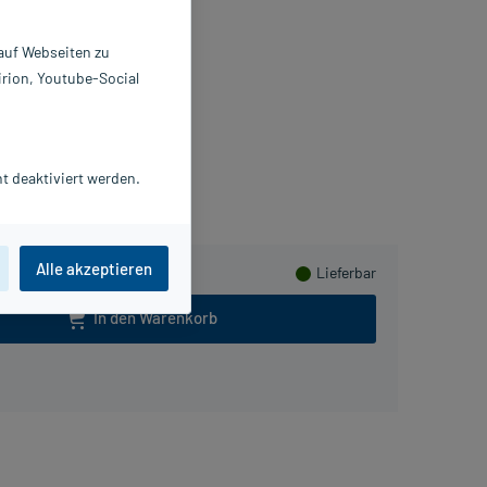
 auf Webseiten zu
 ml
9794445
irion, Youtube-Social
ELEDA AG
Herzen sammeln
t deaktiviert werden.
Alle akzeptieren
Lieferbar
In den Warenkorb