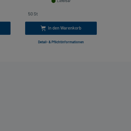
Lieferbar
In den Warenkorb
Detail- & Pflichtinformationen
Deta