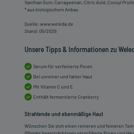
Xanthan Gum, Carrageenan, Citric Acid, Cocoyl Proline
* aus biologischem Anbau
Quelle: www.weleda.de
Stand: 05/2026
Unsere Tipps & Informationen zu Wele
Serum für verfeinerte Poren
Bei unreiner und fahler Haut
Mit Vitamin C und E
Enthält fermentierte Cranberry
Strahlende und ebenmäßige Haut
Wünschen Sie sich einen reineren und feineren Tein
Oftmals beeinträchtigen vergrößerte Poren und Hau