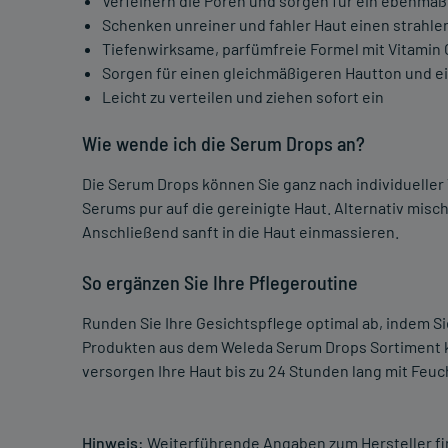
Verfeinern die Poren und sorgen für ein ebenmäß
Schenken unreiner und fahler Haut einen strahl
Tiefenwirksame, parfümfreie Formel mit Vitamin 
Sorgen für einen gleichmäßigeren Hautton und ei
Leicht zu verteilen und ziehen sofort ein
Wie wende ich die Serum Drops an?
Die Serum Drops können Sie ganz nach individueller
Serums pur auf die gereinigte Haut. Alternativ mis
Anschließend sanft in die Haut einmassieren.
So ergänzen Sie Ihre Pflegeroutine
Runden Sie Ihre Gesichtspflege optimal ab, indem S
Produkten aus dem Weleda Serum Drops Sortiment 
versorgen Ihre Haut bis zu 24 Stunden lang mit Feuch
Hinweis:
Weiterführende Angaben zum Hersteller f