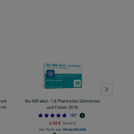
erum
Ibu 400 akut - 1 A Pharma bei Schmerzen
Weleda 
0 ml
und Fieber, 50 St
4.872727272727273
110
*
inkl
4,59 €
10,42 €
inkl. MwSt.
zzgl.
Versandkosten