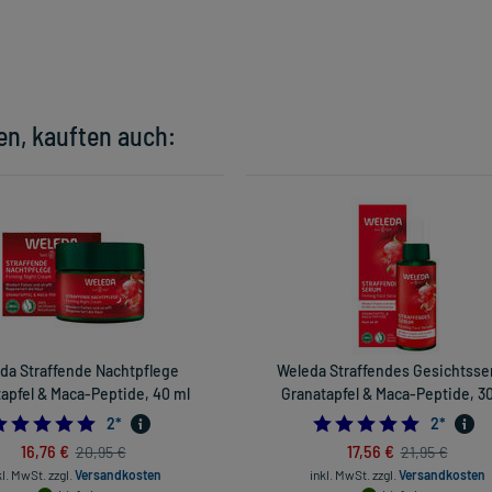
en, kauften auch:
da Straffende Nachtpflege
Weleda Straffendes Gesichtss
apfel & Maca-Peptide, 40 ml
Granatapfel & Maca-Peptide, 3
5.0
5.0
2
*
2
*
16,76 €
17,56 €
20,95 €
21,95 €
kl. MwSt.
zzgl.
Versandkosten
inkl. MwSt.
zzgl.
Versandkosten