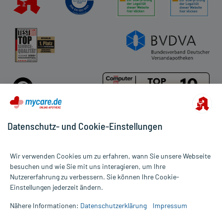
Datenschutz- und Cookie-Einstellungen
Für die Produkte der Kategorie Tierprodukte wurden 484
Wir verwenden Cookies um zu erfahren, wann Sie unsere Webseite
Bewertungen mit durchschnittlich 4,7 von 5 Sternen abgegeben.
besuchen und wie Sie mit uns interagieren, um Ihre
Nutzererfahrung zu verbessern. Sie können Ihre Cookie-
Alle Preise gelten inkl. MwSt., ggf. zzgl. Versandkosten
Einstellungen jederzeit ändern.
Informationen auf dieser Website werden ausschließlich für
informative Zwecke zur Verfügung gestellt. Sie ersetzen keinesfalls
Nähere Informationen:
Datenschutzerklärung
Impressum
die Untersuchung und Behandlung durch einen Arzt. Bitte
beachten Sie, dass hierdurch weder Diagnosen gestellt noch