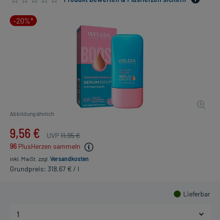
-20%*
Abbildung ähnlich
9,56 €
UVP
11,95 €
96
PlusHerzen sammeln
inkl. MwSt.
zzgl.
Versandkosten
Grundpreis: 318,67 € / l
Lieferbar