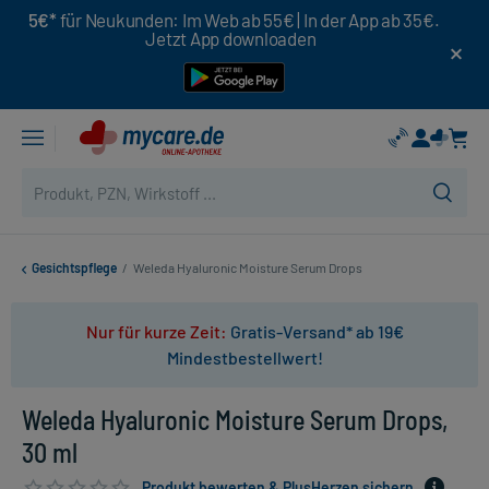
5€*
für Neukunden: Im Web ab 55€ | In der App ab 35€.
Jetzt App downloaden
Gesichtspflege
/
Weleda Hyaluronic Moisture Serum Drops
Nur für kurze Zeit:
Gratis-Versand* ab 19€
Mindestbestellwert!
Weleda Hyaluronic Moisture Serum Drops,
30 ml
Produkt bewerten & PlusHerzen sichern