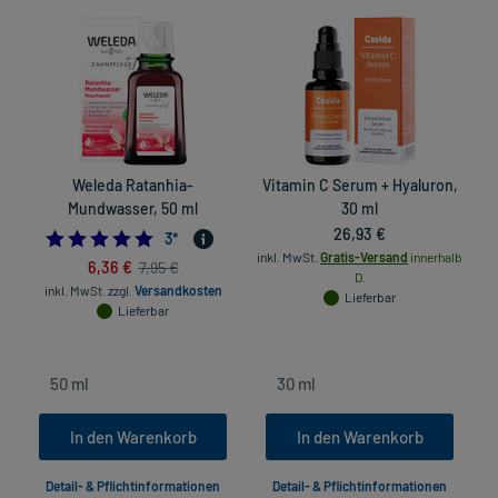
Weleda Ratanhia-
Vitamin C Serum + Hyaluron,
W
Mundwasser, 50 ml
30 ml
26,93 €
5.0
3
*
inkl. MwSt.
Gratis-Versand
innerhalb
6,36 €
7,95 €
D.
inkl. MwSt.
zzgl.
Versandkosten
Lieferbar
Lieferbar
In den Warenkorb
In den Warenkorb
Detail- & Pflichtinformationen
Detail- & Pflichtinformationen