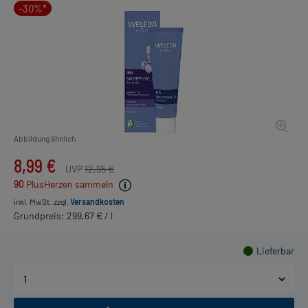
-30%*
Abbildung ähnlich
8,99 €
UVP
12,95 €
90
PlusHerzen sammeln
inkl. MwSt.
zzgl.
Versandkosten
Grundpreis: 299,67 € / l
Lieferbar