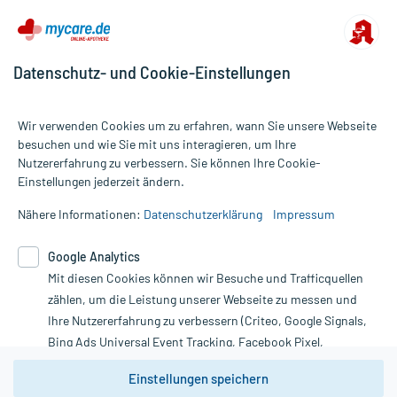
Datenschutz- und Cookie-Einstellungen
Wir verwenden Cookies um zu erfahren, wann Sie unsere Webseite
besuchen und wie Sie mit uns interagieren, um Ihre
Nutzererfahrung zu verbessern. Sie können Ihre Cookie-
Alle Preise gelten inkl. MwSt., ggf. zzgl. Versandkosten
Einstellungen jederzeit ändern.
Informationen auf dieser Website werden ausschließlich für
informative Zwecke zur Verfügung gestellt. Sie ersetzen keinesfalls
Nähere Informationen:
Datenschutzerklärung
Impressum
die Untersuchung und Behandlung durch einen Arzt. Bitte
beachten Sie, dass hierdurch weder Diagnosen gestellt noch
Google Analytics
Therapien eingeleitet werden können. | Diese Webseite benutzt
Mit diesen Cookies können wir Besuche und Trafficquellen
Google Analytics. Lesen Sie bitte dazu die wichtigen Hinweise in
unserer Datenschutzerklärung. Für den Widerruf einer Bestellung
zählen, um die Leistung unserer Webseite zu messen und
nutzen Sie das Formular:
Ihre Nutzererfahrung zu verbessern (Criteo, Google Signals,
Bing Ads Universal Event Tracking, Facebook Pixel,
Vertrag widerrufen
Youtube-Social Plugin).
Einstellungen speichern