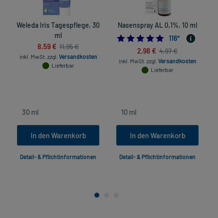
Weleda Iris Tagespflege, 30
Nasenspray AL 0,1%, 10 ml
ml
4.8793103448275
116
*
8,59 €
11,95 €
2,98 €
4,97 €
inkl. MwSt.
zzgl.
Versandkosten
inkl. MwSt.
zzgl.
Versandkosten
Lieferbar
Lieferbar
In den Warenkorb
In den Warenkorb
Detail- & Pflichtinformationen
Detail- & Pflichtinformationen