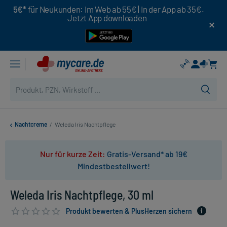
5€*
für Neukunden: Im Web ab 55€ | In der App ab 35€.
Jetzt App downloaden
Nachtcreme
/
Weleda Iris Nachtpflege
Nur für kurze Zeit:
Gratis-Versand* ab 19€
Mindestbestellwert!
Weleda Iris Nachtpflege, 30 ml
Produkt bewerten & PlusHerzen sichern