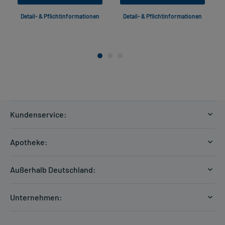
Detail- & Pflichtinformationen
Detail- & Pflichtinformationen
Kundenservice:
Versandkosten
Apotheke:
Zahlungsarten
Ratgeber
Kontakt
Außerhalb Deutschland:
E-Rezept
FAQ
Versandkosten Schweiz
Papierrezept einlösen
Hilfe
Unternehmen:
Formular anfordern
mycarePlus
Experten-Team
Arzneimittel-Check
Direktbestellung