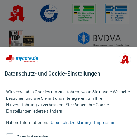
Datenschutz- und Cookie-Einstellungen
Wir verwenden Cookies um zu erfahren, wann Sie unsere Webseite
besuchen und wie Sie mit uns interagieren, um Ihre
Nutzererfahrung zu verbessern. Sie können Ihre Cookie-
Alle Preise gelten inkl. MwSt., ggf. zzgl. Versandkosten
Einstellungen jederzeit ändern.
Informationen auf dieser Website werden ausschließlich für
informative Zwecke zur Verfügung gestellt. Sie ersetzen keinesfalls
Nähere Informationen:
Datenschutzerklärung
Impressum
die Untersuchung und Behandlung durch einen Arzt. Bitte
beachten Sie, dass hierdurch weder Diagnosen gestellt noch
Google Analytics