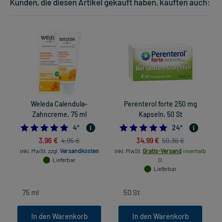
Kunden, die diesen Artikel gekauft haben, kauften auch:
Weleda Calendula-
Perenterol forte 250 mg
Zahncreme, 75 ml
Kapseln, 50 St
4.75
5.0
4
*
24
*
3,96 €
34,99 €
4,95 €
50,36 €
inkl. MwSt.
zzgl.
Versandkosten
inkl. MwSt.
Gratis-Versand
innerhalb
Lieferbar
D.
Lieferbar
In den Warenkorb
In den Warenkorb