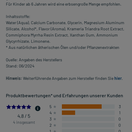
Für Kinder ab 6 Jahren wird eine erbsengroße Menge empfohlen.
Inhaltsstoffe:
Water (Aqua), Calcium Carbonate, Glycerin, Magnesium Aluminum
Silicate, Alcohol*, Flavor (Aroma), Krameria Triandra Root Extract,
Commiphora Myrrha Resin Extract, Xanthan Gum, Ammonium
Glycyrrhizate, Limonene.
* Aus natürlichen ätherischen Ölen und/oder Pflanzenextrakten
Quelle: Angaben des Herstellers
Stand: 06/2024
Hinweis:
Weiterführende Angaben zum Hersteller finden Sie
hier
.
Produktbewertungen* und Erfahrungen unserer Kunden
4.75
5
3
4
1
4,8 / 5
3
0
4 insgesamt
2
0
1
0