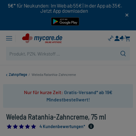
5€*
für Neukunden: Im Web ab 55€ | In der App ab 35€.
Jetzt App downloaden
Zahnpflege
/
Weleda Ratanhia-Zahncreme
Nur für kurze Zeit:
Gratis-Versand* ab 19€
Mindestbestellwert!
Weleda Ratanhia-Zahncreme, 75 ml
4.75
4 Kundenbewertungen*