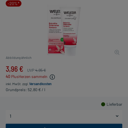
-20%*
Abbildung ähnlich
3,96 €
UVP
4,95 €
40
PlusHerzen sammeln
inkl. MwSt.
zzgl.
Versandkosten
Grundpreis: 52,80 € / l
Lieferbar