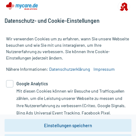
Datenschutz- und Cookie-Einstellungen
Wir verwenden Cookies um zu erfahren, wann Sie unsere Webseite
besuchen und wie Sie mit uns interagieren, um Ihre
Nutzererfahrung zu verbessern. Sie können Ihre Cookie-
Alle Preise gelten inkl. MwSt., ggf. zzgl. Versandkosten
Einstellungen jederzeit ändern.
Informationen auf dieser Website werden ausschließlich für
informative Zwecke zur Verfügung gestellt. Sie ersetzen keinesfalls
Nähere Informationen:
Datenschutzerklärung
Impressum
die Untersuchung und Behandlung durch einen Arzt. Bitte
beachten Sie, dass hierdurch weder Diagnosen gestellt noch
Google Analytics
Therapien eingeleitet werden können. | Diese Webseite benutzt
Mit diesen Cookies können wir Besuche und Trafficquellen
Google Analytics. Lesen Sie bitte dazu die wichtigen Hinweise in
unserer Datenschutzerklärung. Für den Widerruf einer Bestellung
zählen, um die Leistung unserer Webseite zu messen und
nutzen Sie das Formular:
Ihre Nutzererfahrung zu verbessern (Criteo, Google Signals,
Bing Ads Universal Event Tracking, Facebook Pixel,
Vertrag widerrufen
Youtube-Social Plugin).
Einstellungen speichern
Wir weisen darauf hin, dass die