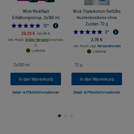
Wick MediNait
Wick TripleAction Gefüllte
Erkältungssirup, 2x180 ml
Hustenbonbons ohne
Zucker, 72 g
4.916666666666667
12
*
5.0
2
*
29,29 €
48,98 €
2,76 €
inkl. MwSt.
Gratis-Versand
innerhalb
D.
inkl. MwSt.
zzgl.
Versandkosten
Lieferbar
Lieferbar
In den Warenkorb
In den Warenkorb
Detail- & Pflichtinformationen
Detail- & Pflichtinformationen