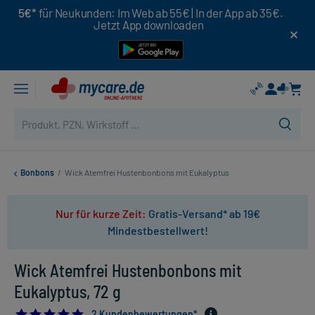
5€*
für Neukunden: Im Web ab 55€ | In der App ab 35€.
Jetzt App downloaden
Bonbons
/
Wick Atemfrei Hustenbonbons mit Eukalyptus
Nur für kurze Zeit:
Gratis-Versand* ab 19€
Mindestbestellwert!
Wick Atemfrei Hustenbonbons mit
Eukalyptus, 72 g
5.0
2 Kundenbewertungen*