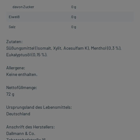
davon Zucker
0 g
Eiweiß
0 g
Salz
0 g
Zutaten:
Süßungsmittel (Isomalt, Xylit, Acesulfam K), Menthol (0,3 %),
Eukalyptusöl (0,15 %).
Allergene:
Keine enthalten.
Nettofüllmenge:
72 g
Ursprungsland des Lebensmittels:
Deutschland
Anschrift des Herstellers:
Dallmann & Co.
Zehntenhofstraße 16