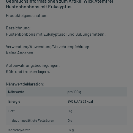
Gebrauchsinformationen zum Artikel Wick Atemfrei
Hustenbonbons mit Eukalyptus
Produkteigenschaften:
Bezeichnung:
Hustenbonbons mit Eukalyptusöl und Süßungsmitteln.
Verwendung/Anwendung/Verzehrempfehlung:
Keine Angaben.
Aufbewahrungsbedingungen:
Kühl und trocken lagern.
Nährwertdeklaration:
Nährwerte
pro 100 g
Energie
970 kJ / 233 kcal
Fett
0 g
davon gesättigte Fettsäuren
0 g
Kohlenhydrate
97 g