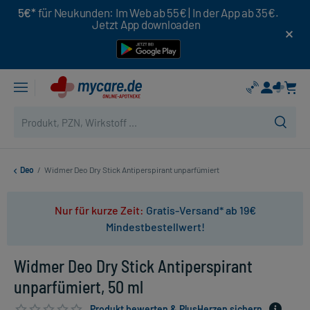
5€*
für Neukunden: Im Web ab 55€ | In der App ab 35€.
Jetzt App downloaden
Deo
/
Widmer Deo Dry Stick Antiperspirant unparfümiert
Nur für kurze Zeit:
Gratis-Versand* ab 19€
Mindestbestellwert!
Widmer Deo Dry Stick Antiperspirant
unparfümiert, 50 ml
Produkt bewerten & PlusHerzen sichern