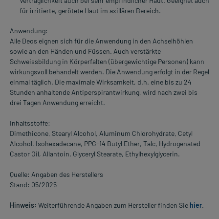
Verträglichkeit auch bei sehr empfindlicher Haut. Geeignet auch
für irritierte, gerötete Haut im axillären Bereich.
Anwendung:
Alle Deos eignen sich für die Anwendung in den Achselhöhlen
sowie an den Händen und Füssen. Auch verstärkte
Schweissbildung in Körperfalten (übergewichtige Personen) kann
wirkungsvoll behandelt werden. Die Anwendung erfolgt in der Regel
einmal täglich. Die maximale Wirksamkeit, d.h. eine bis zu 24
Stunden anhaltende Antiperspirantwirkung, wird nach zwei bis
drei Tagen Anwendung erreicht.
Inhaltsstoffe:
Dimethicone, Stearyl Alcohol, Aluminum Chlorohydrate, Cetyl
Alcohol, Isohexadecane, PPG-14 Butyl Ether, Talc, Hydrogenated
Castor Oil, Allantoin, Glyceryl Stearate, Ethylhexylglycerin.
Quelle: Angaben des Herstellers
Stand: 05/2025
Hinweis:
Weiterführende Angaben zum Hersteller finden Sie
hier
.