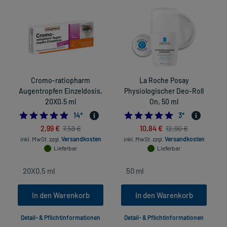
Cromo-ratiopharm
La Roche Posay
Augentropfen Einzeldosis,
Physiologischer Deo-Roll
20X0.5 ml
On, 50 ml
5.0
5.0
14
*
3
*
2,99 €
10,84 €
7,59 €
12,90 €
inkl. MwSt.
zzgl.
Versandkosten
inkl. MwSt.
zzgl.
Versandkosten
Lieferbar
Lieferbar
In den Warenkorb
In den Warenkorb
Detail- & Pflichtinformationen
Detail- & Pflichtinformationen