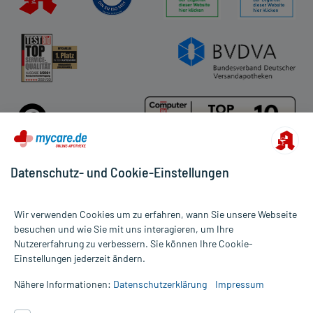
Datenschutz- und Cookie-Einstellungen
Für die Produkte der Kategorie Nase wurden 1933 Bewertungen mit
Wir verwenden Cookies um zu erfahren, wann Sie unsere Webseite
durchschnittlich 4,8 von 5 Sternen abgegeben.
besuchen und wie Sie mit uns interagieren, um Ihre
Nutzererfahrung zu verbessern. Sie können Ihre Cookie-
Alle Preise gelten inkl. MwSt., ggf. zzgl. Versandkosten
Einstellungen jederzeit ändern.
Informationen auf dieser Website werden ausschließlich für
informative Zwecke zur Verfügung gestellt. Sie ersetzen keinesfalls
Nähere Informationen:
Datenschutzerklärung
Impressum
die Untersuchung und Behandlung durch einen Arzt. Bitte
beachten Sie, dass hierdurch weder Diagnosen gestellt noch