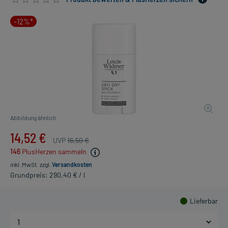
-12%*
Abbildung ähnlich
14,52 €
UVP
16,50 €
146
PlusHerzen sammeln
inkl. MwSt.
zzgl.
Versandkosten
Grundpreis: 290,40 € / l
Lieferbar