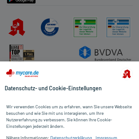
Datenschutz- und Cookie-Einstellungen
Wir verwenden Cookies um zu erfahren, wann Sie unsere Webseite
besuchen und wie Sie mit uns interagieren, um Ihre
Nutzererfahrung zu verbessern. Sie können Ihre Cookie-
Alle Preise gelten inkl. MwSt., ggf. zzgl. Versandkosten
Einstellungen jederzeit ändern.
Informationen auf dieser Website werden ausschließlich für
informative Zwecke zur Verfügung gestellt. Sie ersetzen keinesfalls
Nähere Informationen:
Datenschutzerklärung
Impressum