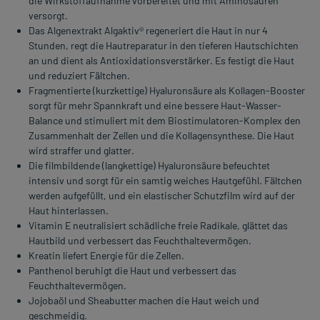
die Wirkstoffaufnahme vorbereitet und mit Aminosäuren
versorgt.
Das Algenextrakt Algaktiv® regeneriert die Haut in nur 4
Stunden, regt die Hautreparatur in den tieferen Hautschichten
an und dient als Antioxidationsverstärker. Es festigt die Haut
und reduziert Fältchen.
Fragmentierte (kurzkettige) Hyaluronsäure als Kollagen-Booster
sorgt für mehr Spannkraft und eine bessere Haut-Wasser-
Balance und stimuliert mit dem Biostimulatoren-Komplex den
Zusammenhalt der Zellen und die Kollagensynthese. Die Haut
wird straffer und glatter.
Die filmbildende (langkettige) Hyaluronsäure befeuchtet
intensiv und sorgt für ein samtig weiches Hautgefühl. Fältchen
werden aufgefüllt, und ein elastischer Schutzfilm wird auf der
Haut hinterlassen.
Vitamin E neutralisiert schädliche freie Radikale, glättet das
Hautbild und verbessert das Feuchthaltevermögen.
Kreatin liefert Energie für die Zellen.
Panthenol beruhigt die Haut und verbessert das
Feuchthaltevermögen.
Jojobaöl und Sheabutter machen die Haut weich und
geschmeidig.