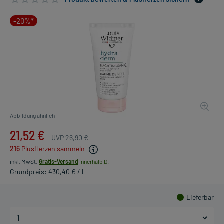
-20%*
Abbildung ähnlich
21,52 €
UVP
26,90 €
216
PlusHerzen sammeln
inkl. MwSt.
Gratis-Versand
innerhalb D.
Grundpreis: 430,40 € / l
Lieferbar