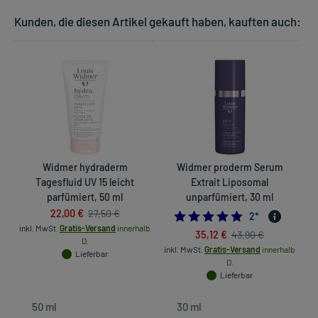
Kunden, die diesen Artikel gekauft haben, kauften auch:
Widmer hydraderm
Widmer proderm Serum
Tagesfluid UV 15 leicht
Extrait Liposomal
parfümiert, 50 ml
unparfümiert, 30 ml
22,00 €
27,50 €
5.0
2
*
inkl. MwSt.
Gratis-Versand
innerhalb
35,12 €
43,90 €
in
D.
inkl. MwSt.
Gratis-Versand
innerhalb
Lieferbar
D.
Lieferbar