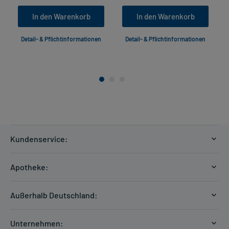
In den Warenkorb
In den Warenkorb
Detail- & Pflichtinformationen
Detail- & Pflichtinformationen
Kundenservice:
Versandkosten
Apotheke:
Zahlungsarten
Ratgeber
Kontakt
Außerhalb Deutschland:
E-Rezept
FAQ
Versandkosten Schweiz
Papierrezept einlösen
Hilfe
Unternehmen: