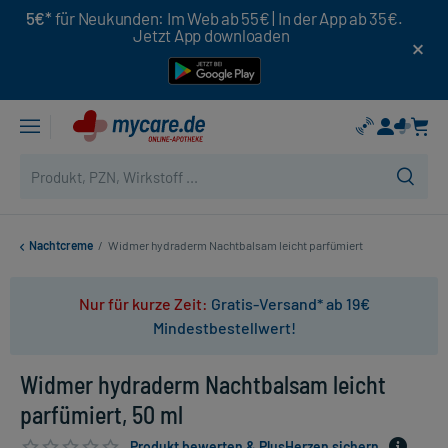
5€*
für Neukunden: Im Web ab 55€ | In der App ab 35€.
Jetzt App downloaden
Nachtcreme
/
Widmer hydraderm Nachtbalsam leicht parfümiert
Nur für kurze Zeit:
Gratis-Versand* ab 19€
Mindestbestellwert!
Widmer hydraderm Nachtbalsam leicht
parfümiert, 50 ml
Produkt bewerten & PlusHerzen sichern