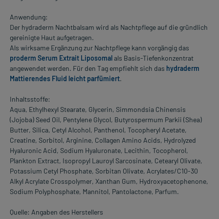
Anwendung:
Der hydraderm Nachtbalsam wird als Nachtpflege auf die gründlich
gereinigte Haut aufgetragen.
Als wirksame Ergänzung zur Nachtpflege kann vorgängig das
proderm Serum Extrait Liposomal
als Basis-Tiefenkonzentrat
angewendet werden. Für den Tag empfiehlt sich das
hydraderm
Mattierendes Fluid leicht parfümiert
.
Inhaltsstoffe:
Aqua, Ethylhexyl Stearate, Glycerin, Simmondsia Chinensis
(Jojoba) Seed Oil, Pentylene Glycol, Butyrospermum Parkii (Shea)
Butter, Silica, Cetyl Alcohol, Panthenol, Tocopheryl Acetate,
Creatine, Sorbitol, Arginine, Collagen Amino Acids, Hydrolyzed
Hyaluronic Acid, Sodium Hyaluronate, Lecithin, Tocopherol,
Plankton Extract, Isopropyl Lauroyl Sarcosinate, Cetearyl Olivate,
Potassium Cetyl Phosphate, Sorbitan Olivate, Acrylates/C10-30
Alkyl Acrylate Crosspolymer, Xanthan Gum, Hydroxyacetophenone,
Sodium Polyphosphate, Mannitol, Pantolactone, Parfum.
Quelle: Angaben des Herstellers