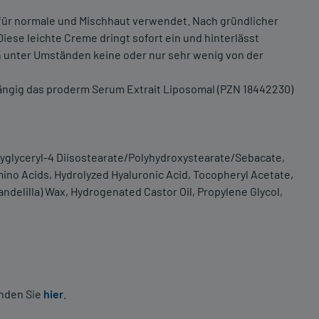
für normale und Mischhaut verwendet. Nach gründlicher
iese leichte Creme dringt sofort ein und hinterlässt
en unter Umständen keine oder nur sehr wenig von der
ängig das proderm Serum Extrait Liposomal (PZN 18442230)
olyglyceryl-4 Diisostearate/Polyhydroxystearate/Sebacate,
ino Acids, Hydrolyzed Hyaluronic Acid, Tocopheryl Acetate,
andelilla) Wax, Hydrogenated Castor Oil, Propylene Glycol,
inden Sie
hier
.