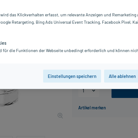
Darreichung:
E
 wird das Klickverhalten erfasst, um relevante Anzeigen und Remarketing
Inhalt:
50
Google Retargeting, Bing Ads Universal Event Tracking, Facebook Pixel, Ka
PZN:
18
Hersteller:
L
27,12 €
kies
UVP
33,90 €
272
P
d für die Funktionen der Webseite unbedingt erforderlich und können nich
inkl. MwSt.
Gratis-Versand
innerhalb D.
Grundpreis: 542,40 € / l
Einstellungen speichern
Alle ablehnen