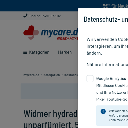
5€*
für Neuk
Hotline 03491-877012
Datenschutz- un
Wir verwenden Cooki
interagieren, um Ihr
Kategorien
Marken
Ratgeber
E-Rezept ei
ändern.
Nähere Information
mycare.de
/
Kategorien
/
Kosmetik
/
Gesichtspflege
/
Nachtcreme
Google Analytics
Mit diesen Cookie
und Ihre Nutzerer
Pixel, Youtube-Soc
Widmer hydraderm Nachtemu
Wir weisen d
Anforderunge
kann. Wie die
unparfümiert, 50 ml