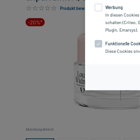
Werbung
Produkt bewerten & PlusHerzen sichern
In diesen Cookies
-20%*
schalten (Criteo, 
Plugin, Emarsys).
Funktionelle Coo
Diese Cookies sin
Abbildung ähnlich