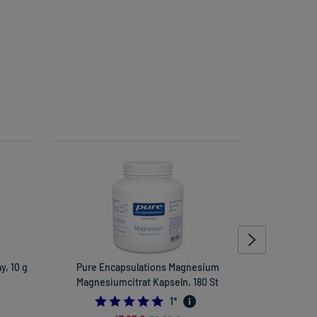
, 10 g
Pure Encapsulations Magnesium
Omni
Magnesiumcitrat Kapseln, 180 St
inkl
5.0
1
*