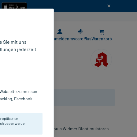
n
E-Rezept App
Anmelden
mycarePlus
Warenkorb
 Sie mit uns
llungen jederzeit
r Webseite zu messen
Tracking, Facebook
uropäischen
eschlossen werden
chtigkeitsemulsion mit dem Louis Widmer Biostimulatoren-