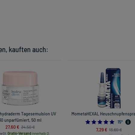
en, kauften auch:
hydraderm Tagesemulsion UV
MometaHEXAL Heuschnupfenspray
30 unparfümiert, 50 ml
5.0
15
*
27,60 €
34,50 €
7,29 €
13,60 €
MwSt.
Gratis-Versand
innerhalb D.