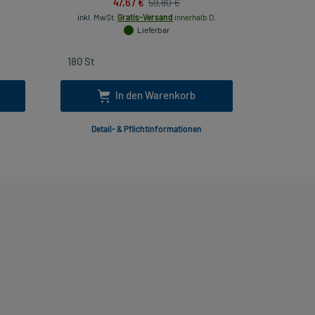
47,67 €
59,80 €
inkl. MwSt.
Gratis-Versand
innerhalb D.
Lieferbar
In den Warenkorb
Detail- & Pflichtinformationen
Deta