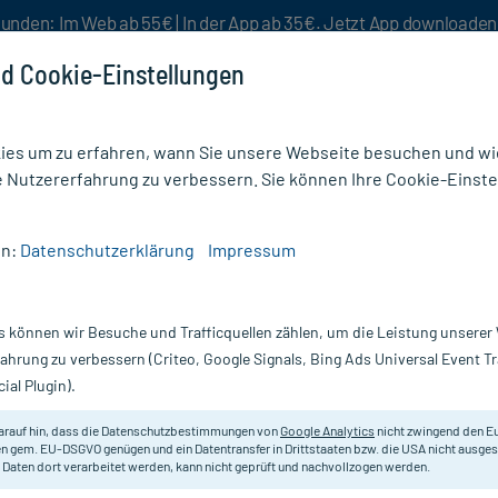
unden: Im Web ab 55€ | In der App ab 35€. Jetzt App downloade
d Cookie-Einstellungen
es um zu erfahren, wann Sie unsere Webseite besuchen und wie
e Nutzererfahrung zu verbessern. Sie können Ihre Cookie-Einste
nlösen
Rezeptur
Aktion %
en:
Datenschutzerklärung
Impressum
/
Widmer hydraderm Nachtemulsion unparfümiert
s können wir Besuche und Trafficquellen zählen, um die Leistung unsere
Nur für kurze Zeit:
Gratis-Versand* ab 19€ Mindestbestellwert!
fahrung zu verbessern (Criteo, Google Signals, Bing Ads Universal Event 
ial Plugin).
lsion
Louis Widmer
arauf hin, dass die Datenschutzbestimmungen von
Google Analytics
nicht zwingend den E
n gem. EU-DSGVO genügen und ein Datentransfer in Drittstaaten bzw. die USA nicht ausg
 Daten dort verarbeitet werden, kann nicht geprüft und nachvollzogen werden.
Glättende und regenerierende Feu
Komplex. Ohne Parfüm.