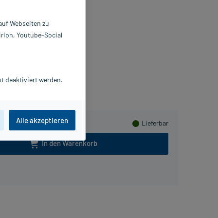
mulsion
 auf Webseiten zu
 ml
irion, Youtube-Social
442371
OUIS WIDMER GmbH
lusHerzen sammeln
t deaktiviert werden.
Alle akzeptieren
Lieferbar
In den Warenkorb