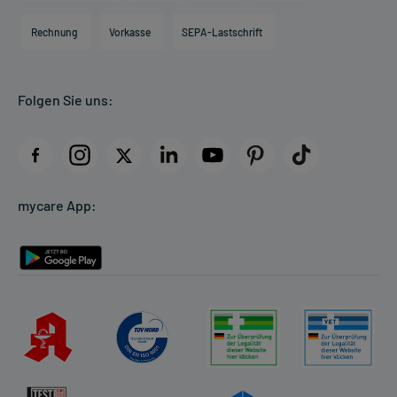
Hilfsmittelbox
Engagement
Direktabrechnung PKV
Rechnung
Vorkasse
SEPA-Lastschrift
Partner
Apotheke vor Ort
Kundenbewertungen
Folgen Sie uns:
AGB
Impressum
Datenschutz
Cookie-Einstellungen
mycare App:
Rückgabe/Widerruf
Barrierefreiheitserklärung