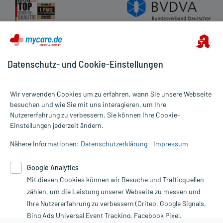
Datenschutz- und Cookie-Einstellungen
Wir verwenden Cookies um zu erfahren, wann Sie unsere Webseite
besuchen und wie Sie mit uns interagieren, um Ihre
Nutzererfahrung zu verbessern. Sie können Ihre Cookie-
Alle Preise gelten inkl. MwSt., ggf. zzgl. Versandkosten
Einstellungen jederzeit ändern.
Informationen auf dieser Website werden ausschließlich für
informative Zwecke zur Verfügung gestellt. Sie ersetzen keinesfalls
Nähere Informationen:
Datenschutzerklärung
Impressum
die Untersuchung und Behandlung durch einen Arzt. Bitte
beachten Sie, dass hierdurch weder Diagnosen gestellt noch
Google Analytics
Therapien eingeleitet werden können. | Diese Webseite benutzt
Mit diesen Cookies können wir Besuche und Trafficquellen
Google Analytics. Lesen Sie bitte dazu die wichtigen Hinweise in
unserer Datenschutzerklärung. Für den Widerruf einer Bestellung
zählen, um die Leistung unserer Webseite zu messen und
nutzen Sie das Formular:
Ihre Nutzererfahrung zu verbessern (Criteo, Google Signals,
Bing Ads Universal Event Tracking, Facebook Pixel,