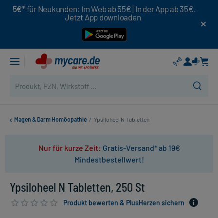
5€*
für Neukunden: Im Web ab 55€ | In der App ab 35€.
Jetzt App downloaden
Magen & Darm Homöopathie
/
Ypsiloheel N Tabletten
Nur für kurze Zeit:
Gratis-Versand* ab 19€
Mindestbestellwert!
Ypsiloheel N Tabletten, 250 St
Produkt bewerten & PlusHerzen sichern