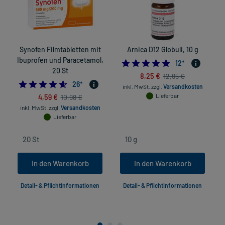
Synofen Filmtabletten mit
Arnica D12 Globuli, 10 g
N
Ibuprofen und Paracetamol,
5.0
12
*
20 St
8,25 €
12,95 €
4.576923076923077
26
*
inkl. MwSt.
zzgl.
Versandkosten
4,59 €
Lieferbar
10,98 €
in
inkl. MwSt.
zzgl.
Versandkosten
Lieferbar
In den Warenkorb
In den Warenkorb
Detail- & Pflichtinformationen
Detail- & Pflichtinformationen