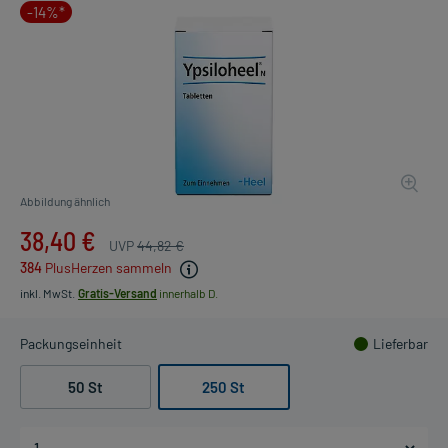
-14%*
Abbildung ähnlich
38,40 €
UVP
44,82 €
384
PlusHerzen sammeln
inkl. MwSt.
Gratis-Versand
innerhalb D.
Packungseinheit
Lieferbar
50 St
250 St