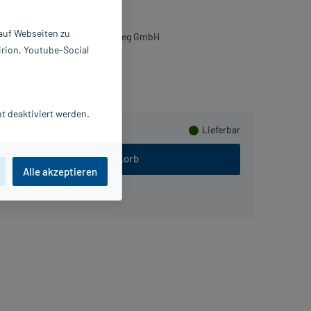
St
4406822
 auf Webseiten zu
gadent Deflogrip Gerhard Reeg GmbH
irion, Youtube-Social
Herzen sammeln
t deaktiviert werden.
Lieferbar
In den Warenkorb
Alle akzeptieren