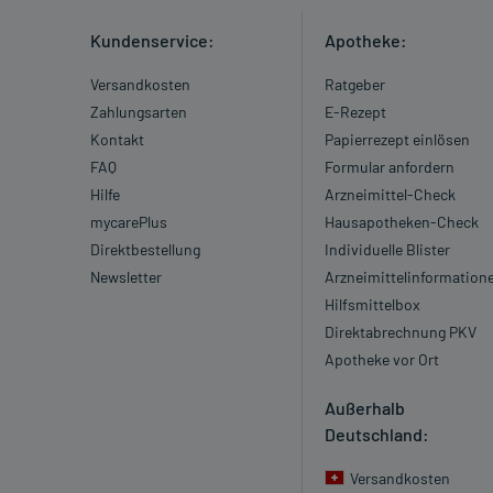
Kundenservice:
Apotheke:
Versandkosten
Ratgeber
Zahlungsarten
E-Rezept
Kontakt
Papierrezept einlösen
FAQ
Formular anfordern
Hilfe
Arzneimittel-Check
mycarePlus
Hausapotheken-Check
Direktbestellung
Individuelle Blister
Newsletter
Arzneimittelinformation
Hilfsmittelbox
Direktabrechnung PKV
Apotheke vor Ort
Außerhalb
Deutschland:
Versandkosten