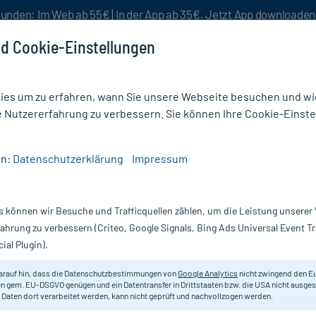
unden: Im Web ab 55€ | In der App ab 35€. Jetzt App downloade
d Cookie-Einstellungen
es um zu erfahren, wann Sie unsere Webseite besuchen und wie
e Nutzererfahrung zu verbessern. Sie können Ihre Cookie-Einste
nlösen
Rezeptur
Aktion %
en:
Datenschutzerklärung
Impressum
ewahrung
/
Zahnspangenbox mit Kordel
s können wir Besuche und Trafficquellen zählen, um die Leistung unsere
Nur für kurze Zeit:
Gratis-Versand* ab 19€ Mindestbestellwert!
fahrung zu verbessern (Criteo, Google Signals, Bing Ads Universal Event 
ial Plugin).
 St
arauf hin, dass die Datenschutzbestimmungen von
Google Analytics
nicht zwingend den E
Zur Aufbewahrung von Zahnspangen
n gem. EU-DSGVO genügen und ein Datentransfer in Drittstaaten bzw. die USA nicht ausg
 Daten dort verarbeitet werden, kann nicht geprüft und nachvollzogen werden.
sortiert.