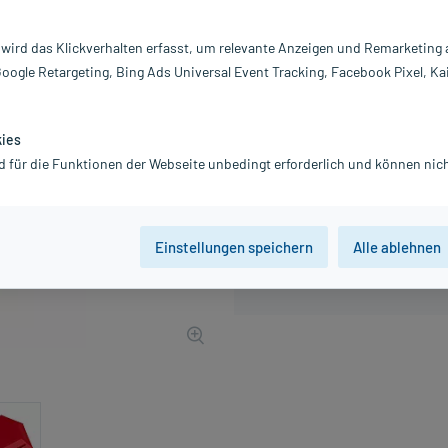
Inhalt:
1 
PZN:
0
 wird das Klickverhalten erfasst, um relevante Anzeigen und Remarketing
Hersteller:
Me
Google Retargeting, Bing Ads Universal Event Tracking, Facebook Pixel, Ka
3,14 €
UVP
3,99 €
32
Plus
inkl. MwSt.
zzgl.
Versandkosten
kies
d für die Funktionen der Webseite unbedingt erforderlich und können nich
Einstellungen speichern
Alle ablehnen