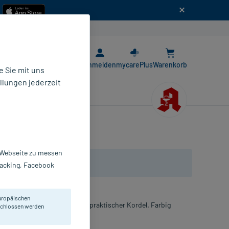
n
E-Rezept App
Anmelden
mycarePlus
Warenkorb
 Sie mit uns
llungen jederzeit
r Webseite zu messen
Tracking, Facebook
uropäischen
 und Aufbissschienen. Mit praktischer Kordel. Farbig
eschlossen werden