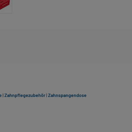
e
|
Zahnpflegezubehör
|
Zahnspangendose