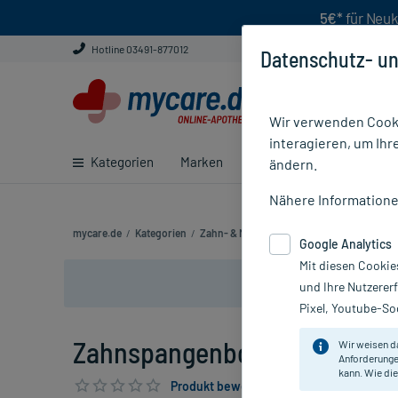
5€*
für Neuk
Hotline 03491-877012
Datenschutz- un
Wir verwenden Cooki
interagieren, um Ihr
Kategorien
Marken
Ratgeber
E-Rezept ei
ändern.
Nähere Information
mycare.de
/
Kategorien
/
Zahn- & Mundpflege
/
Zahnersatz
/
Aufb
Google Analytics
Mit diesen Cookie
und Ihre Nutzerer
Pixel, Youtube-Soc
Zahnspangenbox mit Kordel, 1
Wir weisen d
Anforderunge
kann. Wie die
Produkt bewerten & PlusHerzen sichern