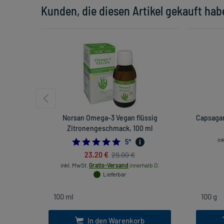
Kunden, die diesen Artikel gekauft hab
Norsan Omega-3 Vegan flüssig
Capsagam
Zitronengeschmack, 100 ml
in
5.0
5
*
23,20 €
29,00 €
inkl. MwSt.
Gratis-Versand
innerhalb D.
Lieferbar
In den Warenkorb