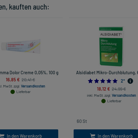
en, kauften auch:
ma Dolor Creme 0,05%, 100 g
Alsidiabet Mikro-Durchblutung, 
16,85 €
20,41 €
5.0
2
*
kl. MwSt.
zzgl.
Versandkosten
18,12 €
24,99 €
Lieferbar
inkl. MwSt.
zzgl.
Versandkosten
Lieferbar
In den Warenkorb
In den Warenkorb