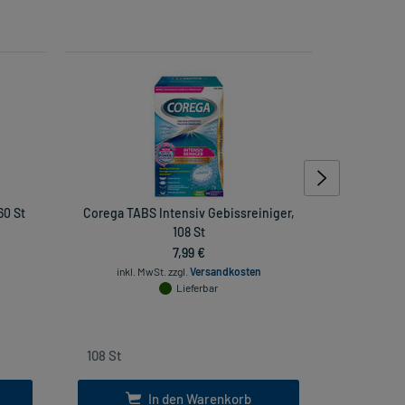
60 St
Corega TABS Intensiv Gebissreiniger,
Coreg
108 St
7,99 €
inkl. MwSt.
zzgl.
Versandkosten
inkl
Lieferbar
In den Warenkorb